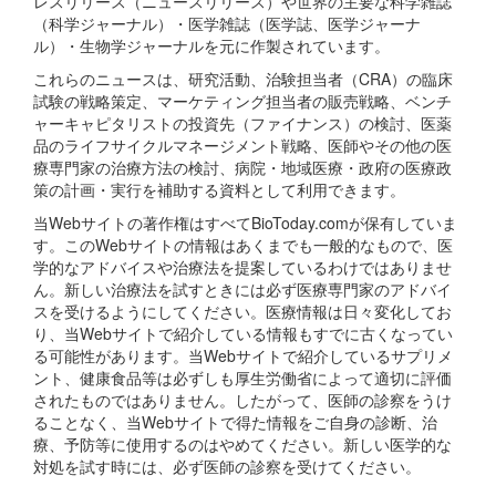
レスリリース（ニュースリリース）や世界の主要な科学雑誌
（科学ジャーナル）・医学雑誌（医学誌、医学ジャーナ
ル）・生物学ジャーナルを元に作製されています。
これらのニュースは、研究活動、治験担当者（CRA）の臨床
試験の戦略策定、マーケティング担当者の販売戦略、ベンチ
ャーキャピタリストの投資先（ファイナンス）の検討、医薬
品のライフサイクルマネージメント戦略、医師やその他の医
療専門家の治療方法の検討、病院・地域医療・政府の医療政
策の計画・実行を補助する資料として利用できます。
当Webサイトの著作権はすべてBioToday.comが保有していま
す。このWebサイトの情報はあくまでも一般的なもので、医
学的なアドバイスや治療法を提案しているわけではありませ
ん。新しい治療法を試すときには必ず医療専門家のアドバイ
スを受けるようにしてください。医療情報は日々変化してお
り、当Webサイトで紹介している情報もすでに古くなってい
る可能性があります。当Webサイトで紹介しているサプリメ
ント、健康食品等は必ずしも厚生労働省によって適切に評価
されたものではありません。したがって、医師の診察をうけ
ることなく、当Webサイトで得た情報をご自身の診断、治
療、予防等に使用するのはやめてください。新しい医学的な
対処を試す時には、必ず医師の診察を受けてください。