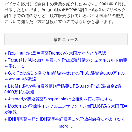
バイオを応用して開発中の新薬を紹介した本です。2001年10月に
出版したものです。Amgen社のEPOGEN誕生の経緯やグリベック
誕生までの道のりなど、現在販売されているバイオ医薬品の歴史
について知りたい方には役に立つのではないかと思います。
最新ニュース
+
Replimuneの黒色腫薬Tudriqevを米国がとうとう承認
+
Tarsus社がAlkeus社を買ってPh3試験段階のシュタルガルト病薬
を手にする
+
C. difficile感染を防ぐ細菌詰め合わせのPh3試験資金6000万ドル
をVedantaが調達
+
LifeMind社が移植臓器拒絶予防薬LIFE-001のPh2試験資金2億
6400万ドル調達
+
Actimedが悪液質薬S-oxprenololの全権利を再び手にする
+
Modernaの季節性インフルエンザワクチンmFLUSIVAを米国FDA
が承認
+
IDH阻害薬を経たIDH変異神経膠腫に化学放射線療法がより効く
more...