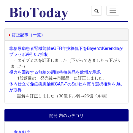
Toggle
navigation
訂正記事（一覧）
非糖尿病患者腎機能値eGFR年換算低下をBayerのKerendiaが
プラセボ差引0.7抑制
・ タイプミスを訂正しました（下がってきました→下がり
ました）
視力を回復する無線の網膜移植製品を欧州が承認
・ 1段落目の 発売後→市販品 に訂正しました。
体内仕立て免疫疾患治療CAR-TのSail社を買う選択権利をJ&J
が取得
・ 誤解を訂正しました（30億ドル弱→26億ドル弱）
開発 内のカテゴリ
審査制度