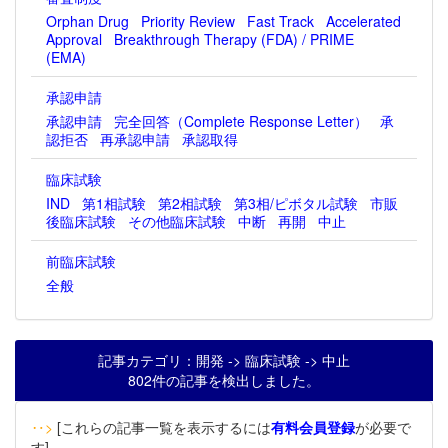
Orphan Drug
Priority Review
Fast Track
Accelerated
Approval
Breakthrough Therapy (FDA) / PRIME
(EMA)
承認申請
承認申請
完全回答（Complete Response Letter）
承
認拒否
再承認申請
承認取得
臨床試験
IND
第1相試験
第2相試験
第3相/ピボタル試験
市販
後臨床試験
その他臨床試験
中断
再開
中止
前臨床試験
全般
記事カテゴリ：開発 -> 臨床試験 -> 中止
802件の記事を検出しました。
‥>
[これらの記事一覧を表示するには
有料会員登録
が必要で
す]