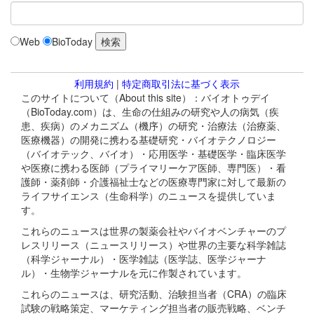
Web
BioToday
利用規約
|
特定商取引法に基づく表示
このサイトについて（About this site）：バイオトゥデイ
（BioToday.com）は、生命の仕組みの研究や人の病気（疾
患、疾病）のメカニズム（機序）の研究・治療法（治療薬、
医療機器）の開発に携わる基礎研究・バイオテクノロジー
（バイオテック、バイオ）・応用医学・基礎医学・臨床医学
や医療に携わる医師（プライマリーケア医師、専門医）・看
護師・薬剤師・介護福祉士などの医療専門家に対して最新の
ライフサイエンス（生命科学）のニュースを提供していま
す。
これらのニュースは世界の製薬会社やバイオベンチャーのプ
レスリリース（ニュースリリース）や世界の主要な科学雑誌
（科学ジャーナル）・医学雑誌（医学誌、医学ジャーナ
ル）・生物学ジャーナルを元に作製されています。
これらのニュースは、研究活動、治験担当者（CRA）の臨床
試験の戦略策定、マーケティング担当者の販売戦略、ベンチ