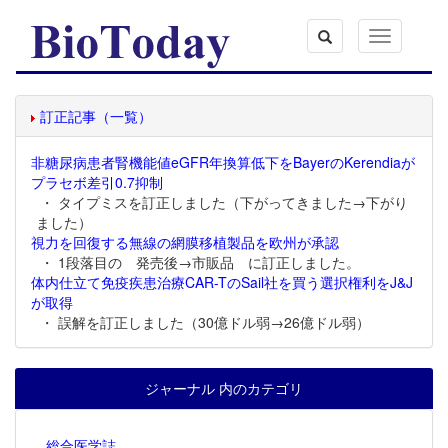
Toggle
navigation
訂正記事（一覧）
非糖尿病患者腎機能値eGFR年換算低下をBayerのKerendiaが
プラセボ差引0.7抑制
・ タイプミスを訂正しました（下がってきました→下がり
ました）
視力を回復する無線の網膜移植製品を欧州が承認
・ 1段落目の 発売後→市販品 に訂正しました。
体内仕立て免疫疾患治療CAR-TのSail社を買う選択権利をJ&J
が取得
・ 誤解を訂正しました（30億ドル弱→26億ドル弱）
ジャーナル 内のカテゴリ
総合医学誌