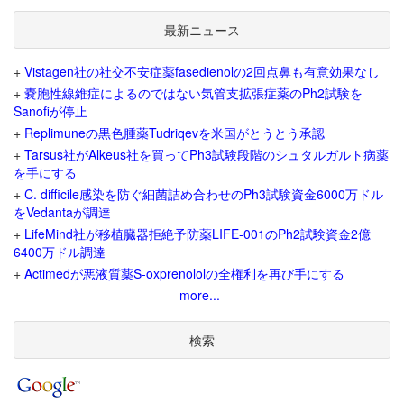
最新ニュース
+
Vistagen社の社交不安症薬fasedienolの2回点鼻も有意効果なし
+
嚢胞性線維症によるのではない気管支拡張症薬のPh2試験を
Sanofiが停止
+
Replimuneの黒色腫薬Tudriqevを米国がとうとう承認
+
Tarsus社がAlkeus社を買ってPh3試験段階のシュタルガルト病薬
を手にする
+
C. difficile感染を防ぐ細菌詰め合わせのPh3試験資金6000万ドル
をVedantaが調達
+
LifeMind社が移植臓器拒絶予防薬LIFE-001のPh2試験資金2億
6400万ドル調達
+
Actimedが悪液質薬S-oxprenololの全権利を再び手にする
more...
検索