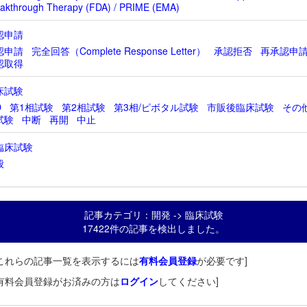
akthrough Therapy (FDA) / PRIME (EMA)
認申請
認申請
完全回答（Complete Response Letter）
承認拒否
再承認申
認取得
床試験
D
第1相試験
第2相試験
第3相/ピボタル試験
市販後臨床試験
その
試験
中断
再開
中止
臨床試験
般
記事カテゴリ：開発 -> 臨床試験
17422件の記事を検出しました。
これらの記事一覧を表示するには
有料会員登録
が必要です]
有料会員登録がお済みの方は
ログイン
してください]