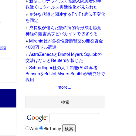
+
新型コロナウイルス感染入院患者の半
数近くにウイルス再活性化が見られた
+
良好な代謝と関連するFNIP1遺伝子変化
を同定
請
+
成長板が傷んだ後の病的骨形成を感覚
神経の阻害薬ブピバカインで防ぎうる
+
Mironid社が多発性嚢胞腎薬の開発資金
4600万ドル調達
他臨
+
AstraZenecaとBristol Myers Squibbの
交渉はないとReutersが報じた
+
Schrodinger社の人工知能(AI)科学者
BunsenをBristol Myers Squibbが研究所で
採用
more...
検索
Web
BioToday