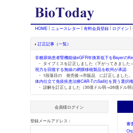
|
|
|
|
HOME
ニュースレター
有料会員登録
ログイン
訂正記事（一覧）
非糖尿病患者腎機能値eGFR年換算低下をBayerのKer
・ タイプミスを訂正しました（下がってきました
視力を回復する無線の網膜移植製品を欧州が承認
・ 1段落目の 発売後→市販品 に訂正しました。
体内仕立て免疫疾患治療CAR-TのSail社を買う選択権
・ 誤解を訂正しました（30億ドル弱→26億ドル弱
会員様ログイン
登録メールアドレス：
審
Or