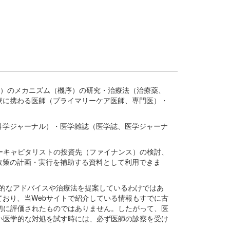
疾患、疾病）のメカニズム（機序）の研究・治療法（治療薬、
療に携わる医師（プライマリーケア医師、専門医）・
。
科学ジャーナル）・医学雑誌（医学誌、医学ジャーナ
ーキャピタリストの投資先（ファイナンス）の検討、
政策の計画・実行を補助する資料として利用できま
医学的なアドバイスや治療法を提案しているわけではあ
おり、当Webサイトで紹介している情報もすでに古
切に評価されたものではありません。したがって、医
い医学的な対処を試す時には、必ず医師の診察を受け