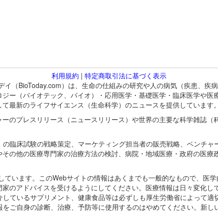
利用規約
|
特定商取引法に基づく表示
バイオトゥデイ（BioToday.com）は、生命の仕組みの研究や人の病気（
ロジー（バイオテック、バイオ）・応用医学・基礎医学・臨床医学や医
して最新のライフサイエンス（生命科学）のニュースを提供しています
ャーのプレスリリース（ニュースリリース）や世界の主要な科学雑誌（
A）の臨床試験の戦略策定、マーケティング担当者の販売戦略、ベンチャ
やその他の医療専門家の治療方法の検討、病院・地域医療・政府の医療
omが保有しています。このWebサイトの情報はあくまでも一般的なもので、
門家のアドバイスを受けるようにしてください。医療情報は日々変化して
紹介しているサプリメント、健康食品等は必ずしも厚生労働省によって適
情報をご自身の診断、治療、予防等に使用するのはやめてください。新し