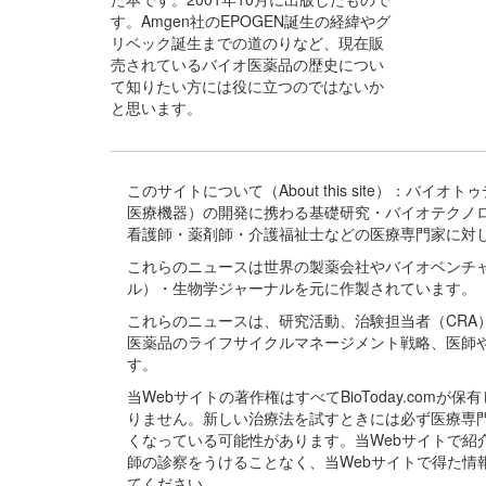
す。Amgen社のEPOGEN誕生の経緯やグ
リベック誕生までの道のりなど、現在販
売されているバイオ医薬品の歴史につい
て知りたい方には役に立つのではないか
と思います。
このサイトについて（About this site）：
医療機器）の開発に携わる基礎研究・バイオテクノ
看護師・薬剤師・介護福祉士などの医療専門家に対
これらのニュースは世界の製薬会社やバイオベンチ
ル）・生物学ジャーナルを元に作製されています。
これらのニュースは、研究活動、治験担当者（CR
医薬品のライフサイクルマネージメント戦略、医師
す。
当Webサイトの著作権はすべてBioToday.c
りません。新しい治療法を試すときには必ず医療専
くなっている可能性があります。当Webサイトで
師の診察をうけることなく、当Webサイトで得た
てください。