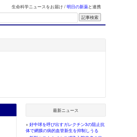
生命科学ニュースをお届け /
明日の新薬
と連携
最新ニュース
+
好中球を呼び出すガレクチン3の阻止抗
体で網膜の病的血管新生を抑制しうる