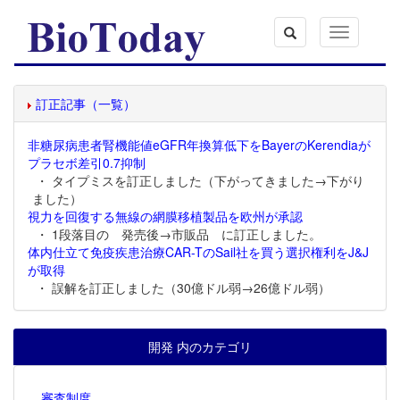
Toggle
navigation
訂正記事（一覧）
非糖尿病患者腎機能値eGFR年換算低下をBayerのKerendiaが
プラセボ差引0.7抑制
・ タイプミスを訂正しました（下がってきました→下がり
ました）
視力を回復する無線の網膜移植製品を欧州が承認
・ 1段落目の 発売後→市販品 に訂正しました。
体内仕立て免疫疾患治療CAR-TのSail社を買う選択権利をJ&J
が取得
・ 誤解を訂正しました（30億ドル弱→26億ドル弱）
開発 内のカテゴリ
審査制度