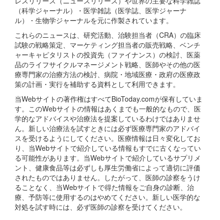
レスリリース（ニュースリリース）や世界の主要な科学雑誌
（科学ジャーナル）・医学雑誌（医学誌、医学ジャーナ
ル）・生物学ジャーナルを元に作製されています。
これらのニュースは、研究活動、治験担当者（CRA）の臨床
試験の戦略策定、マーケティング担当者の販売戦略、ベンチ
ャーキャピタリストの投資先（ファイナンス）の検討、医薬
品のライフサイクルマネージメント戦略、医師やその他の医
療専門家の治療方法の検討、病院・地域医療・政府の医療政
策の計画・実行を補助する資料として利用できます。
当Webサイトの著作権はすべてBioToday.comが保有していま
す。このWebサイトの情報はあくまでも一般的なもので、医
学的なアドバイスや治療法を提案しているわけではありませ
ん。新しい治療法を試すときには必ず医療専門家のアドバイ
スを受けるようにしてください。医療情報は日々変化してお
り、当Webサイトで紹介している情報もすでに古くなってい
る可能性があります。当Webサイトで紹介しているサプリメ
ント、健康食品等は必ずしも厚生労働省によって適切に評価
されたものではありません。したがって、医師の診察をうけ
ることなく、当Webサイトで得た情報をご自身の診断、治
療、予防等に使用するのはやめてください。新しい医学的な
対処を試す時には、必ず医師の診察を受けてください。