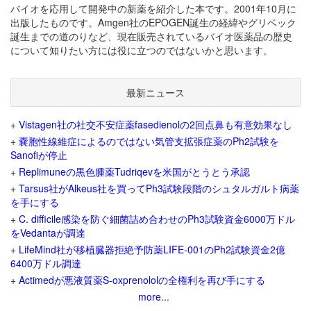
バイオを応用して開発中の新薬を紹介した本です。2001年10月に
出版したものです。Amgen社のEPOGEN誕生の経緯やグリベック
誕生までの道のりなど、現在販売されているバイオ医薬品の歴史
について知りたい方には役に立つのではないかと思います。
最新ニュース
+
Vistagen社の社交不安症薬fasedienolの2回点鼻も有意効果なし
+
嚢胞性線維症によるのではない気管支拡張症薬のPh2試験を
Sanofiが停止
+
Replimuneの黒色腫薬Tudriqevを米国がとうとう承認
+
Tarsus社がAlkeus社を買ってPh3試験段階のシュタルガルト病薬
を手にする
+
C. difficile感染を防ぐ細菌詰め合わせのPh3試験資金6000万ドル
をVedantaが調達
+
LifeMind社が移植臓器拒絶予防薬LIFE-001のPh2試験資金2億
6400万ドル調達
+
Actimedが悪液質薬S-oxprenololの全権利を再び手にする
more...