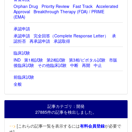
Orphan Drug
Priority Review
Fast Track
Accelerated
Approval
Breakthrough Therapy (FDA) / PRIME
(EMA)
承認申請
承認申請
完全回答（Complete Response Letter）
承
認拒否
再承認申請
承認取得
臨床試験
IND
第1相試験
第2相試験
第3相/ピボタル試験
市販
後臨床試験
その他臨床試験
中断
再開
中止
前臨床試験
全般
記事カテゴリ：開発
27885件の記事を検出しました。
‥>
[これらの記事一覧を表示するには
有料会員登録
が必要で
す]