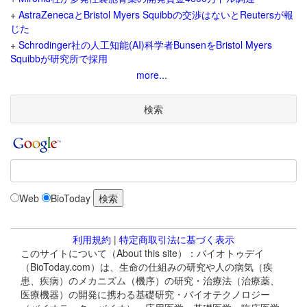
+
AstraZenecaとBristol Myers Squibbの交渉はないとReutersが報
じた
+
Schrodinger社の人工知能(AI)科学者BunsenをBristol Myers
Squibbが研究所で採用
more...
検索
Web
BioToday
利用規約
|
特定商取引法に基づく表示
このサイトについて（About this site）：バイオトゥデイ
（BioToday.com）は、生命の仕組みの研究や人の病気（疾
患、疾病）のメカニズム（機序）の研究・治療法（治療薬、
医療機器）の開発に携わる基礎研究・バイオテクノロジー