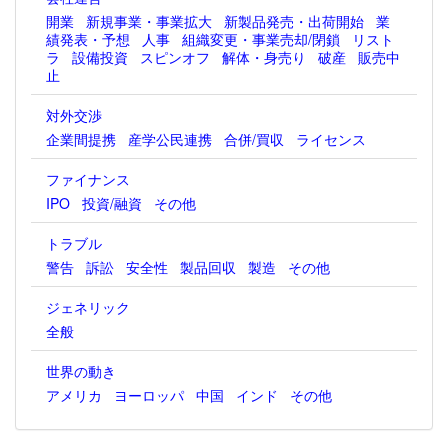
開業
新規事業・事業拡大
新製品発売・出荷開始
業
績発表・予想
人事
組織変更・事業売却/閉鎖
リスト
ラ
設備投資
スピンオフ
解体・身売り
破産
販売中
止
対外交渉
企業間提携
産学公民連携
合併/買収
ライセンス
ファイナンス
IPO
投資/融資
その他
トラブル
警告
訴訟
安全性
製品回収
製造
その他
ジェネリック
全般
世界の動き
アメリカ
ヨーロッパ
中国
インド
その他