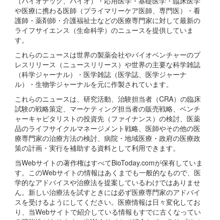
（バイオテック、バイオ）・応用医学・基礎医学・臨床医学
や医療に携わる医師（プライマリーケア医師、専門医）・看
護師・薬剤師・介護福祉士などの医療専門家に対して最新の
ライフサイエンス（生命科学）のニュースを提供していま
す。
これらのニュースは世界の製薬会社やバイオベンチャーのプ
レスリリース（ニュースリリース）や世界の主要な科学雑誌
（科学ジャーナル）・医学雑誌（医学誌、医学ジャーナ
ル）・生物学ジャーナルを元に作製されています。
これらのニュースは、研究活動、治験担当者（CRA）の臨床
試験の戦略策定、マーケティング担当者の販売戦略、ベンチ
ャーキャピタリストの投資先（ファイナンス）の検討、医薬
品のライフサイクルマネージメント戦略、医師やその他の医
療専門家の治療方法の検討、病院・地域医療・政府の医療政
策の計画・実行を補助する資料として利用できます。
当Webサイトの著作権はすべてBioToday.comが保有していま
す。このWebサイトの情報はあくまでも一般的なもので、医
学的なアドバイスや治療法を提案しているわけではありませ
ん。新しい治療法を試すときには必ず医療専門家のアドバイ
スを受けるようにしてください。医療情報は日々変化してお
り、当Webサイトで紹介している情報もすでに古くなってい