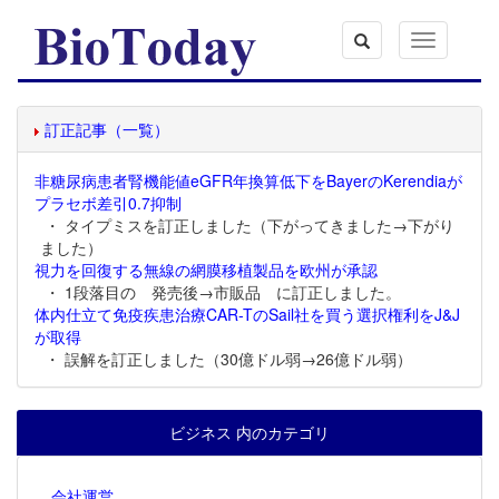
Toggle
navigation
訂正記事（一覧）
非糖尿病患者腎機能値eGFR年換算低下をBayerのKerendiaが
プラセボ差引0.7抑制
・ タイプミスを訂正しました（下がってきました→下がり
ました）
視力を回復する無線の網膜移植製品を欧州が承認
・ 1段落目の 発売後→市販品 に訂正しました。
体内仕立て免疫疾患治療CAR-TのSail社を買う選択権利をJ&J
が取得
・ 誤解を訂正しました（30億ドル弱→26億ドル弱）
ビジネス 内のカテゴリ
会社運営