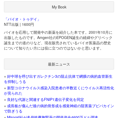
My Book
「バイオ・トゥデイ」
NTT出版 | 1600円
バイオを応用して開発中の新薬を紹介した本です。2001年10月に
出版したものです。Amgen社のEPOGEN誕生の経緯やグリベック
誕生までの道のりなど、現在販売されているバイオ医薬品の歴史
について知りたい方には役に立つのではないかと思います。
最新ニュース
+
好中球を呼び出すガレクチン3の阻止抗体で網膜の病的血管新生
を抑制しうる
+
新型コロナウイルス感染入院患者の半数近くにウイルス再活性化
が見られた
+
良好な代謝と関連するFNIP1遺伝子変化を同定
+
成長板が傷んだ後の病的骨形成を感覚神経の阻害薬ブピバカイン
で防ぎうる
+
Mironid社が多発性嚢胞腎薬の開発資金4600万ドル調達