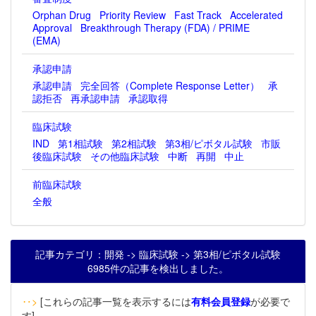
Orphan Drug
Priority Review
Fast Track
Accelerated
Approval
Breakthrough Therapy (FDA) / PRIME
(EMA)
承認申請
承認申請
完全回答（Complete Response Letter）
承
認拒否
再承認申請
承認取得
臨床試験
IND
第1相試験
第2相試験
第3相/ピボタル試験
市販
後臨床試験
その他臨床試験
中断
再開
中止
前臨床試験
全般
記事カテゴリ：開発 -> 臨床試験 -> 第3相/ピボタル試験
6985件の記事を検出しました。
‥>
[これらの記事一覧を表示するには
有料会員登録
が必要で
す]