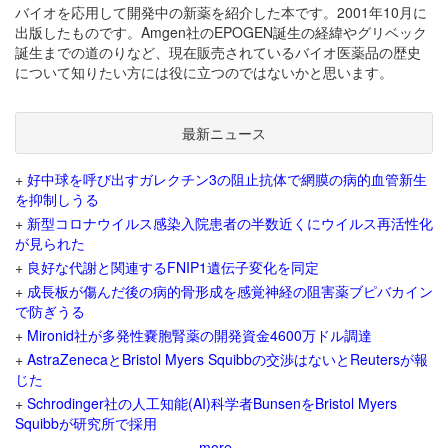
バイオを応用して開発中の新薬を紹介した本です。2001年10月に
出版したものです。Amgen社のEPOGEN誕生の経緯やグリベック
誕生までの道のりなど、現在販売されているバイオ医薬品の歴史
について知りたい方には役に立つのではないかと思います。
最新ニュース
+
好中球を呼び出すガレクチン3の阻止抗体で網膜の病的血管新生
を抑制しうる
+
新型コロナウイルス感染入院患者の半数近くにウイルス再活性化
が見られた
+
良好な代謝と関連するFNIP1遺伝子変化を同定
+
成長板が傷んだ後の病的骨形成を感覚神経の阻害薬ブピバカイン
で防ぎうる
+
Mironid社が多発性嚢胞腎薬の開発資金4600万ドル調達
+
AstraZenecaとBristol Myers Squibbの交渉はないとReutersが報
じた
+
Schrodinger社の人工知能(AI)科学者BunsenをBristol Myers
Squibbが研究所で採用
more...