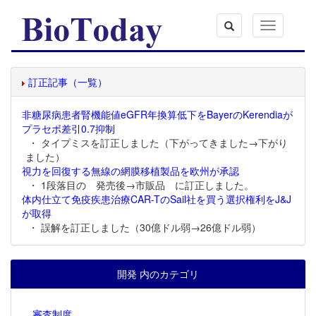
Toggle
navigation
訂正記事（一覧）
非糖尿病患者腎機能値eGFR年換算低下をBayerのKerendiaが
プラセボ差引0.7抑制
・ タイプミスを訂正しました（下がってきました→下がり
ました）
視力を回復する無線の網膜移植製品を欧州が承認
・ 1段落目の 発売後→市販品 に訂正しました。
体内仕立て免疫疾患治療CAR-TのSail社を買う選択権利をJ&J
が取得
・ 誤解を訂正しました（30億ドル弱→26億ドル弱）
開発 内のカテゴリ
審査制度