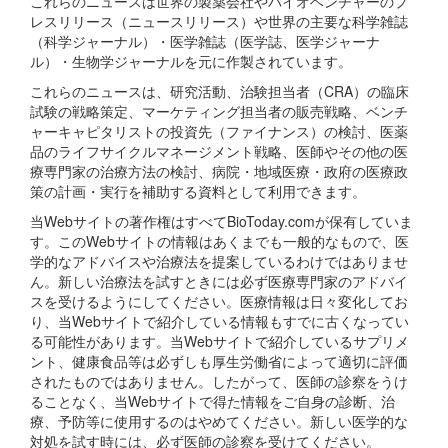
これらのニュースは世界の製薬会社やバイオベンチャーのプ
レスリリース（ニュースリリース）や世界の主要な科学雑誌
（科学ジャーナル）・医学雑誌（医学誌、医学ジャーナ
ル）・生物学ジャーナルを元に作製されています。
これらのニュースは、研究活動、治験担当者（CRA）の臨床
試験の戦略策定、マーケティング担当者の販売戦略、ベンチ
ャーキャピタリストの投資先（ファイナンス）の検討、医薬
品のライフサイクルマネージメント戦略、医師やその他の医
療専門家の治療方法の検討、病院・地域医療・政府の医療政
策の計画・実行を補助する資料として利用できます。
当Webサイトの著作権はすべてBioToday.comが保有していま
す。このWebサイトの情報はあくまでも一般的なもので、医
学的なアドバイスや治療法を提案しているわけではありませ
ん。新しい治療法を試すときには必ず医療専門家のアドバイ
スを受けるようにしてください。医療情報は日々変化してお
り、当Webサイトで紹介している情報もすでに古くなってい
る可能性があります。当Webサイトで紹介しているサプリメ
ント、健康食品等は必ずしも厚生労働省によって適切に評価
されたものではありません。したがって、医師の診察をうけ
ることなく、当Webサイトで得た情報をご自身の診断、治
療、予防等に使用するのはやめてください。新しい医学的な
対処を試す時には、必ず医師の診察を受けてください。