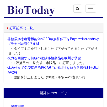
Toggle
navigation
訂正記事（一覧）
非糖尿病患者腎機能値eGFR年換算低下をBayerのKerendiaが
プラセボ差引0.7抑制
・ タイプミスを訂正しました（下がってきました→下がり
ました）
視力を回復する無線の網膜移植製品を欧州が承認
・ 1段落目の 発売後→市販品 に訂正しました。
体内仕立て免疫疾患治療CAR-TのSail社を買う選択権利をJ&J
が取得
・ 誤解を訂正しました（30億ドル弱→26億ドル弱）
開発 内のカテゴリ
審査制度