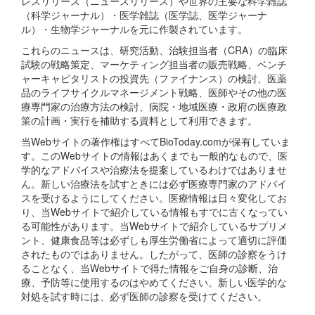
レスリリース（ニュースリリース）や世界の主要な科学雑誌
（科学ジャーナル）・医学雑誌（医学誌、医学ジャーナ
ル）・生物学ジャーナルを元に作製されています。
これらのニュースは、研究活動、治験担当者（CRA）の臨床
試験の戦略策定、マーケティング担当者の販売戦略、ベンチ
ャーキャピタリストの投資先（ファイナンス）の検討、医薬
品のライフサイクルマネージメント戦略、医師やその他の医
療専門家の治療方法の検討、病院・地域医療・政府の医療政
策の計画・実行を補助する資料として利用できます。
当Webサイトの著作権はすべてBioToday.comが保有していま
す。このWebサイトの情報はあくまでも一般的なもので、医
学的なアドバイスや治療法を提案しているわけではありませ
ん。新しい治療法を試すときには必ず医療専門家のアドバイ
スを受けるようにしてください。医療情報は日々変化してお
り、当Webサイトで紹介している情報もすでに古くなってい
る可能性があります。当Webサイトで紹介しているサプリメ
ント、健康食品等は必ずしも厚生労働省によって適切に評価
されたものではありません。したがって、医師の診察をうけ
ることなく、当Webサイトで得た情報をご自身の診断、治
療、予防等に使用するのはやめてください。新しい医学的な
対処を試す時には、必ず医師の診察を受けてください。