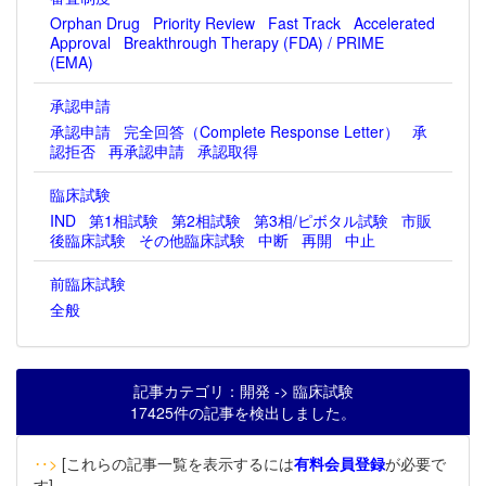
Orphan Drug
Priority Review
Fast Track
Accelerated
Approval
Breakthrough Therapy (FDA) / PRIME
(EMA)
承認申請
承認申請
完全回答（Complete Response Letter）
承
認拒否
再承認申請
承認取得
臨床試験
IND
第1相試験
第2相試験
第3相/ピボタル試験
市販
後臨床試験
その他臨床試験
中断
再開
中止
前臨床試験
全般
記事カテゴリ：開発 -> 臨床試験
17425件の記事を検出しました。
‥>
[これらの記事一覧を表示するには
有料会員登録
が必要で
す]