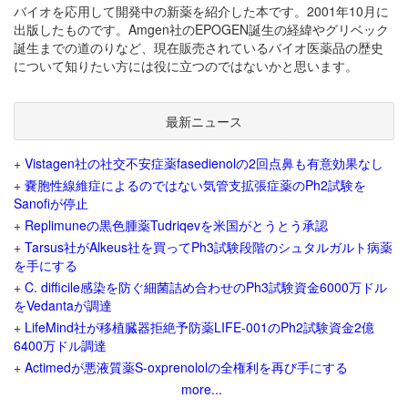
バイオを応用して開発中の新薬を紹介した本です。2001年10月に
出版したものです。Amgen社のEPOGEN誕生の経緯やグリベック
誕生までの道のりなど、現在販売されているバイオ医薬品の歴史
について知りたい方には役に立つのではないかと思います。
最新ニュース
+
Vistagen社の社交不安症薬fasedienolの2回点鼻も有意効果なし
+
嚢胞性線維症によるのではない気管支拡張症薬のPh2試験を
Sanofiが停止
+
Replimuneの黒色腫薬Tudriqevを米国がとうとう承認
+
Tarsus社がAlkeus社を買ってPh3試験段階のシュタルガルト病薬
を手にする
+
C. difficile感染を防ぐ細菌詰め合わせのPh3試験資金6000万ドル
をVedantaが調達
+
LifeMind社が移植臓器拒絶予防薬LIFE-001のPh2試験資金2億
6400万ドル調達
+
Actimedが悪液質薬S-oxprenololの全権利を再び手にする
more...