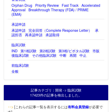
Orphan Drug
Priority Review
Fast Track
Accelerated
Approval
Breakthrough Therapy (FDA) / PRIME
(EMA)
承認申請
承認申請
完全回答（Complete Response Letter）
承
認拒否
再承認申請
承認取得
臨床試験
IND
第1相試験
第2相試験
第3相/ピボタル試験
市販
後臨床試験
その他臨床試験
中断
再開
中止
前臨床試験
全般
記事カテゴリ：開発 -> 臨床試験
17423件の記事を検出しました。
‥>
[これらの記事一覧を表示するには
有料会員登録
が必要で
す]