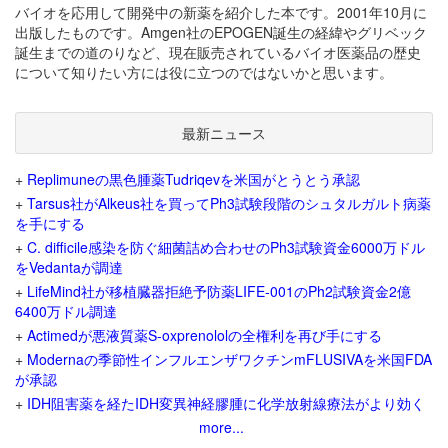
バイオを応用して開発中の新薬を紹介した本です。2001年10月に
出版したものです。Amgen社のEPOGEN誕生の経緯やグリベック
誕生までの道のりなど、現在販売されているバイオ医薬品の歴史
について知りたい方には役に立つのではないかと思います。
最新ニュース
+
Replimuneの黒色腫薬Tudriqevを米国がとうとう承認
+
Tarsus社がAlkeus社を買ってPh3試験段階のシュタルガルト病薬
を手にする
+
C. difficile感染を防ぐ細菌詰め合わせのPh3試験資金6000万ドル
をVedantaが調達
+
LifeMind社が移植臓器拒絶予防薬LIFE-001のPh2試験資金2億
6400万ドル調達
+
Actimedが悪液質薬S-oxprenololの全権利を再び手にする
+
Modernaの季節性インフルエンザワクチンmFLUSIVAを米国FDA
が承認
+
IDH阻害薬を経たIDH変異神経膠腫に化学放射線療法がより効く
more...