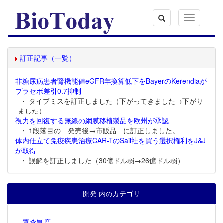
Toggle
navigation
訂正記事（一覧）
非糖尿病患者腎機能値eGFR年換算低下をBayerのKerendiaが
プラセボ差引0.7抑制
・ タイプミスを訂正しました（下がってきました→下がり
ました）
視力を回復する無線の網膜移植製品を欧州が承認
・ 1段落目の 発売後→市販品 に訂正しました。
体内仕立て免疫疾患治療CAR-TのSail社を買う選択権利をJ&J
が取得
・ 誤解を訂正しました（30億ドル弱→26億ドル弱）
開発 内のカテゴリ
審査制度