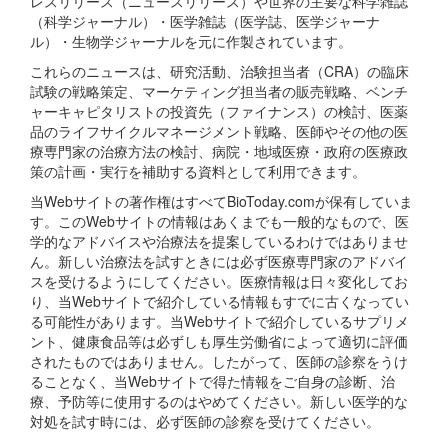
レスリリース（ニュースリリース）や世界の主要な科学雑誌
（科学ジャーナル）・医学雑誌（医学誌、医学ジャーナ
ル）・生物学ジャーナルを元に作製されています。
これらのニュースは、研究活動、治験担当者（CRA）の臨床
試験の戦略策定、マーケティング担当者の販売戦略、ベンチ
ャーキャピタリストの投資先（ファイナンス）の検討、医薬
品のライフサイクルマネージメント戦略、医師やその他の医
療専門家の治療方法の検討、病院・地域医療・政府の医療政
策の計画・実行を補助する資料として利用できます。
当Webサイトの著作権はすべてBioToday.comが保有していま
す。このWebサイトの情報はあくまでも一般的なもので、医
学的なアドバイスや治療法を提案しているわけではありませ
ん。新しい治療法を試すときには必ず医療専門家のアドバイ
スを受けるようにしてください。医療情報は日々変化してお
り、当Webサイトで紹介している情報もすでに古くなってい
る可能性があります。当Webサイトで紹介しているサプリメ
ント、健康食品等は必ずしも厚生労働省によって適切に評価
されたものではありません。したがって、医師の診察をうけ
ることなく、当Webサイトで得た情報をご自身の診断、治
療、予防等に使用するのはやめてください。新しい医学的な
対処を試す時には、必ず医師の診察を受けてください。