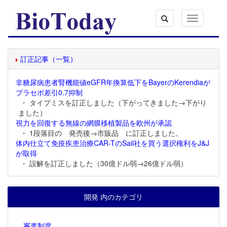
Toggle
navigation
訂正記事（一覧）
非糖尿病患者腎機能値eGFR年換算低下をBayerのKerendiaが
プラセボ差引0.7抑制
・ タイプミスを訂正しました（下がってきました→下がり
ました）
視力を回復する無線の網膜移植製品を欧州が承認
・ 1段落目の 発売後→市販品 に訂正しました。
体内仕立て免疫疾患治療CAR-TのSail社を買う選択権利をJ&J
が取得
・ 誤解を訂正しました（30億ドル弱→26億ドル弱）
開発 内のカテゴリ
審査制度