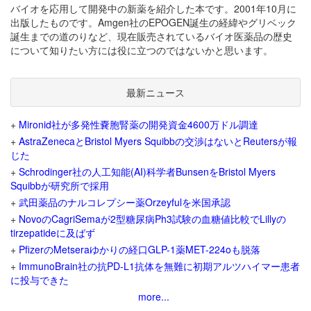
バイオを応用して開発中の新薬を紹介した本です。2001年10月に
出版したものです。Amgen社のEPOGEN誕生の経緯やグリベック
誕生までの道のりなど、現在販売されているバイオ医薬品の歴史
について知りたい方には役に立つのではないかと思います。
最新ニュース
+
Mironid社が多発性嚢胞腎薬の開発資金4600万ドル調達
+
AstraZenecaとBristol Myers Squibbの交渉はないとReutersが報
じた
+
Schrodinger社の人工知能(AI)科学者BunsenをBristol Myers
Squibbが研究所で採用
+
武田薬品のナルコレプシー薬Orzeyfulを米国承認
+
NovoのCagriSemaが2型糖尿病Ph3試験の血糖値比較でLillyの
tirzepatideに及ばず
+
PfizerのMetseraゆかりの経口GLP-1薬MET-224oも脱落
+
ImmunoBrain社の抗PD-L1抗体を無難に初期アルツハイマー患者
に投与できた
more...