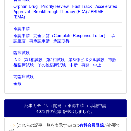
Orphan Drug
Priority Review
Fast Track
Accelerated
Approval
Breakthrough Therapy (FDA) / PRIME
(EMA)
承認申請
承認申請
完全回答（Complete Response Letter）
承
認拒否
再承認申請
承認取得
臨床試験
IND
第1相試験
第2相試験
第3相/ピボタル試験
市販
後臨床試験
その他臨床試験
中断
再開
中止
前臨床試験
全般
記事カテゴリ：開発 -> 承認申請 -> 承認申請
4073件の記事を検出しました。
‥>
[これらの記事一覧を表示するには
有料会員登録
が必要で
す]