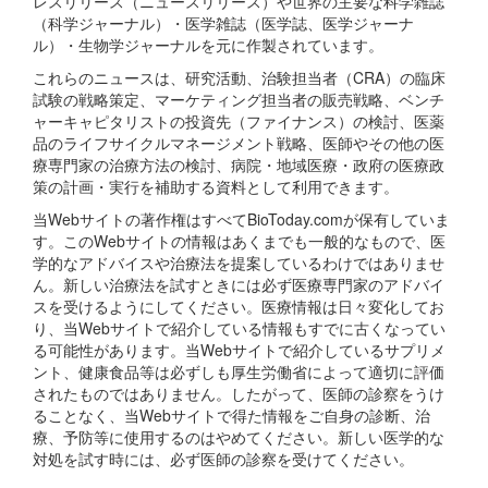
レスリリース（ニュースリリース）や世界の主要な科学雑誌
（科学ジャーナル）・医学雑誌（医学誌、医学ジャーナ
ル）・生物学ジャーナルを元に作製されています。
これらのニュースは、研究活動、治験担当者（CRA）の臨床
試験の戦略策定、マーケティング担当者の販売戦略、ベンチ
ャーキャピタリストの投資先（ファイナンス）の検討、医薬
品のライフサイクルマネージメント戦略、医師やその他の医
療専門家の治療方法の検討、病院・地域医療・政府の医療政
策の計画・実行を補助する資料として利用できます。
当Webサイトの著作権はすべてBioToday.comが保有していま
す。このWebサイトの情報はあくまでも一般的なもので、医
学的なアドバイスや治療法を提案しているわけではありませ
ん。新しい治療法を試すときには必ず医療専門家のアドバイ
スを受けるようにしてください。医療情報は日々変化してお
り、当Webサイトで紹介している情報もすでに古くなってい
る可能性があります。当Webサイトで紹介しているサプリメ
ント、健康食品等は必ずしも厚生労働省によって適切に評価
されたものではありません。したがって、医師の診察をうけ
ることなく、当Webサイトで得た情報をご自身の診断、治
療、予防等に使用するのはやめてください。新しい医学的な
対処を試す時には、必ず医師の診察を受けてください。