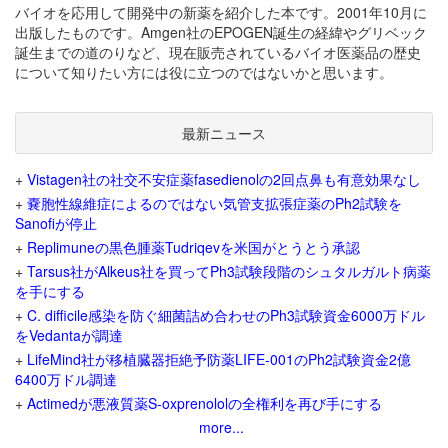
バイオを応用して開発中の新薬を紹介した本です。2001年10月に
出版したものです。Amgen社のEPOGEN誕生の経緯やグリベック
誕生までの道のりなど、現在販売されているバイオ医薬品の歴史
について知りたい方には役に立つのではないかと思います。
最新ニュース
+
Vistagen社の社交不安症薬fasedienolの2回点鼻も有意効果なし
+
嚢胞性線維症によるのではない気管支拡張症薬のPh2試験を
Sanofiが停止
+
Replimuneの黒色腫薬Tudriqevを米国がとうとう承認
+
Tarsus社がAlkeus社を買ってPh3試験段階のシュタルガルト病薬
を手にする
+
C. difficile感染を防ぐ細菌詰め合わせのPh3試験資金6000万ドル
をVedantaが調達
+
LifeMind社が移植臓器拒絶予防薬LIFE-001のPh2試験資金2億
6400万ドル調達
+
Actimedが悪液質薬S-oxprenololの全権利を再び手にする
more...