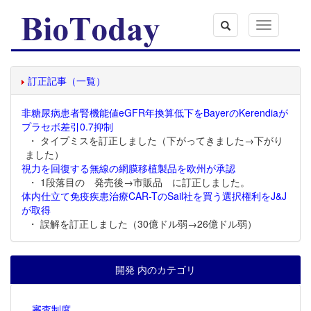
Toggle
navigation
訂正記事（一覧）
非糖尿病患者腎機能値eGFR年換算低下をBayerのKerendiaが
プラセボ差引0.7抑制
・ タイプミスを訂正しました（下がってきました→下がり
ました）
視力を回復する無線の網膜移植製品を欧州が承認
・ 1段落目の 発売後→市販品 に訂正しました。
体内仕立て免疫疾患治療CAR-TのSail社を買う選択権利をJ&J
が取得
・ 誤解を訂正しました（30億ドル弱→26億ドル弱）
開発 内のカテゴリ
審査制度