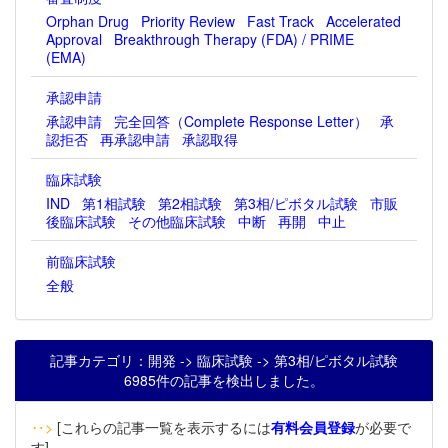
Orphan Drug
Priority Review
Fast Track
Accelerated
Approval
Breakthrough Therapy (FDA) / PRIME
(EMA)
承認申請
承認申請
完全回答（Complete Response Letter）
承
認拒否
再承認申請
承認取得
臨床試験
IND
第1相試験
第2相試験
第3相/ピボタル試験
市販
後臨床試験
その他臨床試験
中断
再開
中止
前臨床試験
全般
記事カテゴリ：開発 -> 臨床試験 -> 第3相/ピボタル試験
6985件の記事を検出しました。
‥>
[これらの記事一覧を表示するには
有料会員登録
が必要で
す]