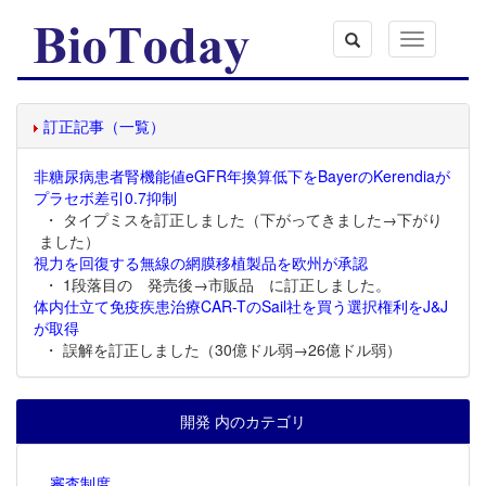
Toggle
navigation
訂正記事（一覧）
非糖尿病患者腎機能値eGFR年換算低下をBayerのKerendiaが
プラセボ差引0.7抑制
・ タイプミスを訂正しました（下がってきました→下がり
ました）
視力を回復する無線の網膜移植製品を欧州が承認
・ 1段落目の 発売後→市販品 に訂正しました。
体内仕立て免疫疾患治療CAR-TのSail社を買う選択権利をJ&J
が取得
・ 誤解を訂正しました（30億ドル弱→26億ドル弱）
開発 内のカテゴリ
審査制度