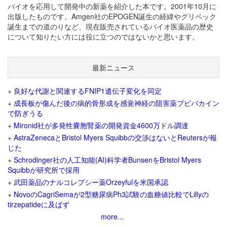
バイオを応用して開発中の新薬を紹介した本です。2001年10月に
出版したものです。Amgen社のEPOGEN誕生の経緯やグリベック
誕生までの道のりなど、現在販売されているバイオ医薬品の歴史
について知りたい方には役に立つのではないかと思います。
最新ニュース
+
良好な代謝と関連するFNIP1遺伝子変化を同定
+
成長板が傷んだ後の病的骨形成を感覚神経の阻害薬ブピバカイン
で防ぎうる
+
Mironid社が多発性嚢胞腎薬の開発資金4600万ドル調達
+
AstraZenecaとBristol Myers Squibbの交渉はないとReutersが報
じた
+
Schrodinger社の人工知能(AI)科学者BunsenをBristol Myers
Squibbが研究所で採用
+
武田薬品のナルコレプシー薬Orzeyfulを米国承認
+
NovoのCagriSemaが2型糖尿病Ph3試験の血糖値比較でLillyの
tirzepatideに及ばず
more...