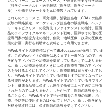
レスリリース（ニュースリリース）や世界の主要な科学雑誌
（科学ジャーナル）・医学雑誌（医学誌、医学ジャーナ
ル）・生物学ジャーナルを元に作製されています。
これらのニュースは、研究活動、治験担当者（CRA）の臨床
試験の戦略策定、マーケティング担当者の販売戦略、ベンチ
ャーキャピタリストの投資先（ファイナンス）の検討、医薬
品のライフサイクルマネージメント戦略、医師やその他の医
療専門家の治療方法の検討、病院・地域医療・政府の医療政
策の計画・実行を補助する資料として利用できます。
当Webサイトの著作権はすべてBioToday.comが保有していま
す。このWebサイトの情報はあくまでも一般的なもので、医
学的なアドバイスや治療法を提案しているわけではありませ
ん。新しい治療法を試すときには必ず医療専門家のアドバイ
スを受けるようにしてください。医療情報は日々変化してお
り、当Webサイトで紹介している情報もすでに古くなってい
る可能性があります。当Webサイトで紹介しているサプリメ
ント、健康食品等は必ずしも厚生労働省によって適切に評価
されたものではありません。したがって、医師の診察をうけ
ることなく、当Webサイトで得た情報をご自身の診断、治
療、予防等に使用するのはやめてください。新しい医学的な
対処を試す時には、必ず医師の診察を受けてください。