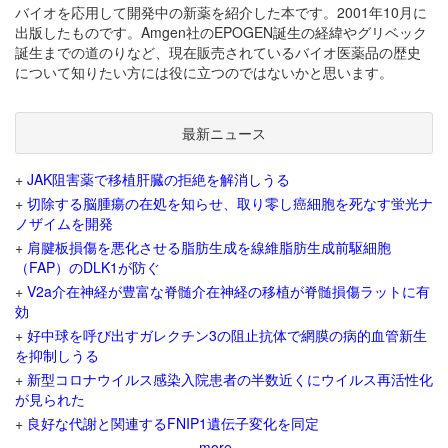
バイオを応用して開発中の新薬を紹介した本です。2001年10月に
出版したものです。Amgen社のEPOGEN誕生の経緯やグリベック
誕生までの道のりなど、現在販売されているバイオ医薬品の歴史
について知りたい方には役に立つのではないかと思います。
最新ニュース
+
JAK阻害薬で移植肝臓の拒絶を解消しうる
+
切除する脳腫瘍の在処を知らせ、取り零し癌細胞を死なす蛍光ナ
ノザイムを開発
+
肩腱板損傷を悪化させる脂肪生成を線維脂肪生成前駆細胞
（FAP）のDLK1が防ぐ
+
V2a介在神経が豊富な脊髄介在神経の移植が脊髄損傷ラットに有
効
+
好中球を呼び出すガレクチン3の阻止抗体で網膜の病的血管新生
を抑制しうる
+
新型コロナウイルス感染入院患者の半数近くにウイルス再活性化
が見られた
+
良好な代謝と関連するFNIP1遺伝子変化を同定
more...