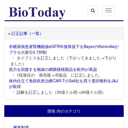
Toggle
navigation
訂正記事（一覧）
非糖尿病患者腎機能値eGFR年換算低下をBayerのKerendiaが
プラセボ差引0.7抑制
・ タイプミスを訂正しました（下がってきました→下がり
ました）
視力を回復する無線の網膜移植製品を欧州が承認
・ 1段落目の 発売後→市販品 に訂正しました。
体内仕立て免疫疾患治療CAR-TのSail社を買う選択権利をJ&J
が取得
・ 誤解を訂正しました（30億ドル弱→26億ドル弱）
開発 内のカテゴリ
審査制度