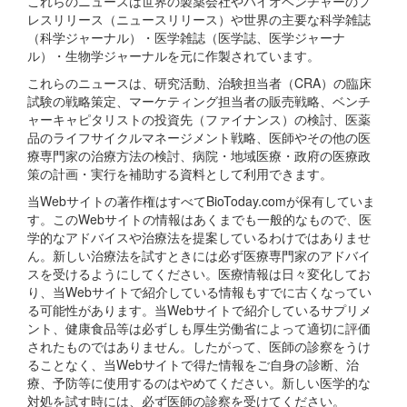
これらのニュースは世界の製薬会社やバイオベンチャーのプ
レスリリース（ニュースリリース）や世界の主要な科学雑誌
（科学ジャーナル）・医学雑誌（医学誌、医学ジャーナ
ル）・生物学ジャーナルを元に作製されています。
これらのニュースは、研究活動、治験担当者（CRA）の臨床
試験の戦略策定、マーケティング担当者の販売戦略、ベンチ
ャーキャピタリストの投資先（ファイナンス）の検討、医薬
品のライフサイクルマネージメント戦略、医師やその他の医
療専門家の治療方法の検討、病院・地域医療・政府の医療政
策の計画・実行を補助する資料として利用できます。
当Webサイトの著作権はすべてBioToday.comが保有していま
す。このWebサイトの情報はあくまでも一般的なもので、医
学的なアドバイスや治療法を提案しているわけではありませ
ん。新しい治療法を試すときには必ず医療専門家のアドバイ
スを受けるようにしてください。医療情報は日々変化してお
り、当Webサイトで紹介している情報もすでに古くなってい
る可能性があります。当Webサイトで紹介しているサプリメ
ント、健康食品等は必ずしも厚生労働省によって適切に評価
されたものではありません。したがって、医師の診察をうけ
ることなく、当Webサイトで得た情報をご自身の診断、治
療、予防等に使用するのはやめてください。新しい医学的な
対処を試す時には、必ず医師の診察を受けてください。