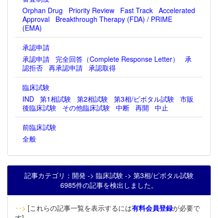
Orphan Drug
Priority Review
Fast Track
Accelerated
Approval
Breakthrough Therapy (FDA) / PRIME
(EMA)
承認申請
承認申請
完全回答（Complete Response Letter）
承
認拒否
再承認申請
承認取得
臨床試験
IND
第1相試験
第2相試験
第3相/ピボタル試験
市販
後臨床試験
その他臨床試験
中断
再開
中止
前臨床試験
全般
記事カテゴリ：開発 -> 臨床試験 -> 第3相/ピボタル試験
6985件の記事を検出しました。
‥>
[これらの記事一覧を表示するには
有料会員登録
が必要で
す]