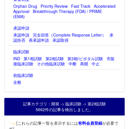
Orphan Drug
Priority Review
Fast Track
Accelerated
Approval
Breakthrough Therapy (FDA) / PRIME
(EMA)
承認申請
承認申請
完全回答（Complete Response Letter）
承
認拒否
再承認申請
承認取得
臨床試験
IND
第1相試験
第2相試験
第3相/ピボタル試験
市販
後臨床試験
その他臨床試験
中断
再開
中止
前臨床試験
全般
記事カテゴリ：開発 -> 臨床試験 -> 第2相試験
5662件の記事を検出しました。
‥>
[これらの記事一覧を表示するには
有料会員登録
が必要で
す]