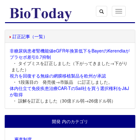
Toggle
navigation
訂正記事（一覧）
非糖尿病患者腎機能値eGFR年換算低下をBayerのKerendiaが
プラセボ差引0.7抑制
・ タイプミスを訂正しました（下がってきました→下がり
ました）
視力を回復する無線の網膜移植製品を欧州が承認
・ 1段落目の 発売後→市販品 に訂正しました。
体内仕立て免疫疾患治療CAR-TのSail社を買う選択権利をJ&J
が取得
・ 誤解を訂正しました（30億ドル弱→26億ドル弱）
開発 内のカテゴリ
審査制度