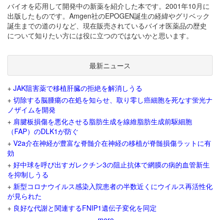
バイオを応用して開発中の新薬を紹介した本です。2001年10月に
出版したものです。Amgen社のEPOGEN誕生の経緯やグリベック
誕生までの道のりなど、現在販売されているバイオ医薬品の歴史
について知りたい方には役に立つのではないかと思います。
最新ニュース
+
JAK阻害薬で移植肝臓の拒絶を解消しうる
+
切除する脳腫瘍の在処を知らせ、取り零し癌細胞を死なす蛍光ナ
ノザイムを開発
+
肩腱板損傷を悪化させる脂肪生成を線維脂肪生成前駆細胞
（FAP）のDLK1が防ぐ
+
V2a介在神経が豊富な脊髄介在神経の移植が脊髄損傷ラットに有
効
+
好中球を呼び出すガレクチン3の阻止抗体で網膜の病的血管新生
を抑制しうる
+
新型コロナウイルス感染入院患者の半数近くにウイルス再活性化
が見られた
+
良好な代謝と関連するFNIP1遺伝子変化を同定
more...