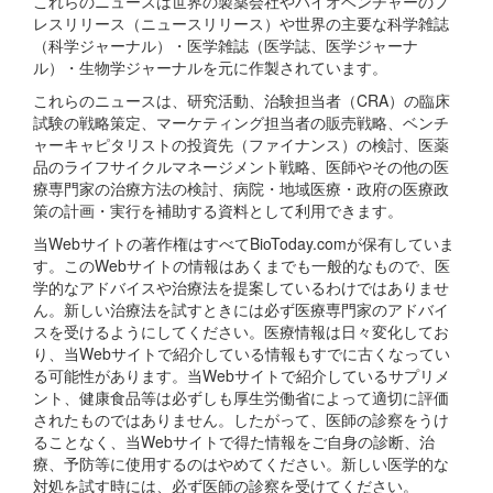
これらのニュースは世界の製薬会社やバイオベンチャーのプ
レスリリース（ニュースリリース）や世界の主要な科学雑誌
（科学ジャーナル）・医学雑誌（医学誌、医学ジャーナ
ル）・生物学ジャーナルを元に作製されています。
これらのニュースは、研究活動、治験担当者（CRA）の臨床
試験の戦略策定、マーケティング担当者の販売戦略、ベンチ
ャーキャピタリストの投資先（ファイナンス）の検討、医薬
品のライフサイクルマネージメント戦略、医師やその他の医
療専門家の治療方法の検討、病院・地域医療・政府の医療政
策の計画・実行を補助する資料として利用できます。
当Webサイトの著作権はすべてBioToday.comが保有していま
す。このWebサイトの情報はあくまでも一般的なもので、医
学的なアドバイスや治療法を提案しているわけではありませ
ん。新しい治療法を試すときには必ず医療専門家のアドバイ
スを受けるようにしてください。医療情報は日々変化してお
り、当Webサイトで紹介している情報もすでに古くなってい
る可能性があります。当Webサイトで紹介しているサプリメ
ント、健康食品等は必ずしも厚生労働省によって適切に評価
されたものではありません。したがって、医師の診察をうけ
ることなく、当Webサイトで得た情報をご自身の診断、治
療、予防等に使用するのはやめてください。新しい医学的な
対処を試す時には、必ず医師の診察を受けてください。