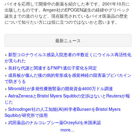
バイオを応用して開発中の新薬を紹介した本です。2001年10月に
出版したものです。Amgen社のEPOGEN誕生の経緯やグリベック
誕生までの道のりなど、現在販売されているバイオ医薬品の歴史
について知りたい方には役に立つのではないかと思います。
最新ニュース
+
新型コロナウイルス感染入院患者の半数近くにウイルス再活性化
が見られた
+
良好な代謝と関連するFNIP1遺伝子変化を同定
+
成長板が傷んだ後の病的骨形成を感覚神経の阻害薬ブピバカイン
で防ぎうる
+
Mironid社が多発性嚢胞腎薬の開発資金4600万ドル調達
+
AstraZenecaとBristol Myers Squibbの交渉はないとReutersが報
じた
+
Schrodinger社の人工知能(AI)科学者BunsenをBristol Myers
Squibbが研究所で採用
+
武田薬品のナルコレプシー薬Orzeyfulを米国承認
more...