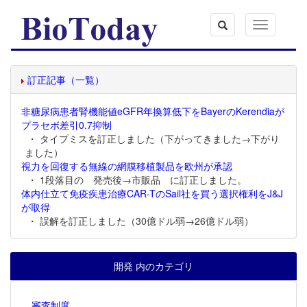
Toggle
navigation
訂正記事（一覧）
非糖尿病患者腎機能値eGFR年換算低下をBayerのKerendiaが
プラセボ差引0.7抑制
・ タイプミスを訂正しました（下がってきました→下がり
ました）
視力を回復する無線の網膜移植製品を欧州が承認
・ 1段落目の 発売後→市販品 に訂正しました。
体内仕立て免疫疾患治療CAR-TのSail社を買う選択権利をJ&J
が取得
・ 誤解を訂正しました（30億ドル弱→26億ドル弱）
開発 内のカテゴリ
審査制度