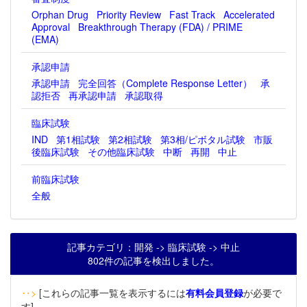
Orphan Drug
Priority Review
Fast Track
Accelerated
Approval
Breakthrough Therapy (FDA) / PRIME
(EMA)
承認申請
承認申請
完全回答（Complete Response Letter）
承
認拒否
再承認申請
承認取得
臨床試験
IND
第1相試験
第2相試験
第3相/ピボタル試験
市販
後臨床試験
その他臨床試験
中断
再開
中止
前臨床試験
全般
記事カテゴリ：開発 -> 臨床試験 -> 中止
802件の記事を検出しました。
‥>
[これらの記事一覧を表示するには
有料会員登録
が必要で
す]