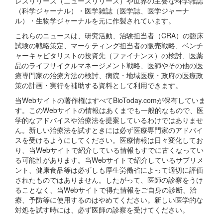
レスリリース（ニュースリリース）や世界の主要な科学雑誌
（科学ジャーナル）・医学雑誌（医学誌、医学ジャーナ
ル）・生物学ジャーナルを元に作製されています。
これらのニュースは、研究活動、治験担当者（CRA）の臨床
試験の戦略策定、マーケティング担当者の販売戦略、ベンチ
ャーキャピタリストの投資先（ファイナンス）の検討、医薬
品のライフサイクルマネージメント戦略、医師やその他の医
療専門家の治療方法の検討、病院・地域医療・政府の医療政
策の計画・実行を補助する資料として利用できます。
当Webサイトの著作権はすべてBioToday.comが保有していま
す。このWebサイトの情報はあくまでも一般的なもので、医
学的なアドバイスや治療法を提案しているわけではありませ
ん。新しい治療法を試すときには必ず医療専門家のアドバイ
スを受けるようにしてください。医療情報は日々変化してお
り、当Webサイトで紹介している情報もすでに古くなってい
る可能性があります。当Webサイトで紹介しているサプリメ
ント、健康食品等は必ずしも厚生労働省によって適切に評価
されたものではありません。したがって、医師の診察をうけ
ることなく、当Webサイトで得た情報をご自身の診断、治
療、予防等に使用するのはやめてください。新しい医学的な
対処を試す時には、必ず医師の診察を受けてください。