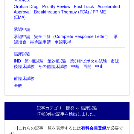
Orphan Drug
Priority Review
Fast Track
Accelerated
Approval
Breakthrough Therapy (FDA) / PRIME
(EMA)
承認申請
承認申請
完全回答（Complete Response Letter）
承
認拒否
再承認申請
承認取得
臨床試験
IND
第1相試験
第2相試験
第3相/ピボタル試験
市販
後臨床試験
その他臨床試験
中断
再開
中止
前臨床試験
全般
記事カテゴリ：開発 -> 臨床試験
17423件の記事を検出しました。
‥>
[これらの記事一覧を表示するには
有料会員登録
が必要で
す]