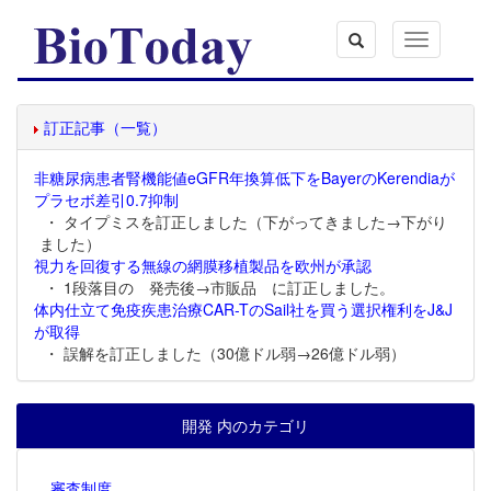
Toggle
navigation
訂正記事（一覧）
非糖尿病患者腎機能値eGFR年換算低下をBayerのKerendiaが
プラセボ差引0.7抑制
・ タイプミスを訂正しました（下がってきました→下がり
ました）
視力を回復する無線の網膜移植製品を欧州が承認
・ 1段落目の 発売後→市販品 に訂正しました。
体内仕立て免疫疾患治療CAR-TのSail社を買う選択権利をJ&J
が取得
・ 誤解を訂正しました（30億ドル弱→26億ドル弱）
開発 内のカテゴリ
審査制度