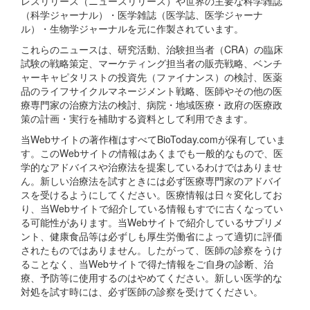
レスリリース（ニュースリリース）や世界の主要な科学雑誌
（科学ジャーナル）・医学雑誌（医学誌、医学ジャーナ
ル）・生物学ジャーナルを元に作製されています。
これらのニュースは、研究活動、治験担当者（CRA）の臨床
試験の戦略策定、マーケティング担当者の販売戦略、ベンチ
ャーキャピタリストの投資先（ファイナンス）の検討、医薬
品のライフサイクルマネージメント戦略、医師やその他の医
療専門家の治療方法の検討、病院・地域医療・政府の医療政
策の計画・実行を補助する資料として利用できます。
当Webサイトの著作権はすべてBioToday.comが保有していま
す。このWebサイトの情報はあくまでも一般的なもので、医
学的なアドバイスや治療法を提案しているわけではありませ
ん。新しい治療法を試すときには必ず医療専門家のアドバイ
スを受けるようにしてください。医療情報は日々変化してお
り、当Webサイトで紹介している情報もすでに古くなってい
る可能性があります。当Webサイトで紹介しているサプリメ
ント、健康食品等は必ずしも厚生労働省によって適切に評価
されたものではありません。したがって、医師の診察をうけ
ることなく、当Webサイトで得た情報をご自身の診断、治
療、予防等に使用するのはやめてください。新しい医学的な
対処を試す時には、必ず医師の診察を受けてください。