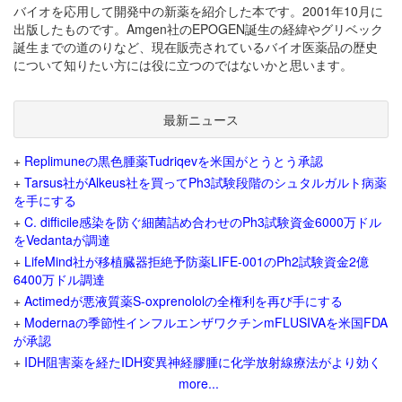
バイオを応用して開発中の新薬を紹介した本です。2001年10月に
出版したものです。Amgen社のEPOGEN誕生の経緯やグリベック
誕生までの道のりなど、現在販売されているバイオ医薬品の歴史
について知りたい方には役に立つのではないかと思います。
最新ニュース
+
Replimuneの黒色腫薬Tudriqevを米国がとうとう承認
+
Tarsus社がAlkeus社を買ってPh3試験段階のシュタルガルト病薬
を手にする
+
C. difficile感染を防ぐ細菌詰め合わせのPh3試験資金6000万ドル
をVedantaが調達
+
LifeMind社が移植臓器拒絶予防薬LIFE-001のPh2試験資金2億
6400万ドル調達
+
Actimedが悪液質薬S-oxprenololの全権利を再び手にする
+
Modernaの季節性インフルエンザワクチンmFLUSIVAを米国FDA
が承認
+
IDH阻害薬を経たIDH変異神経膠腫に化学放射線療法がより効く
more...