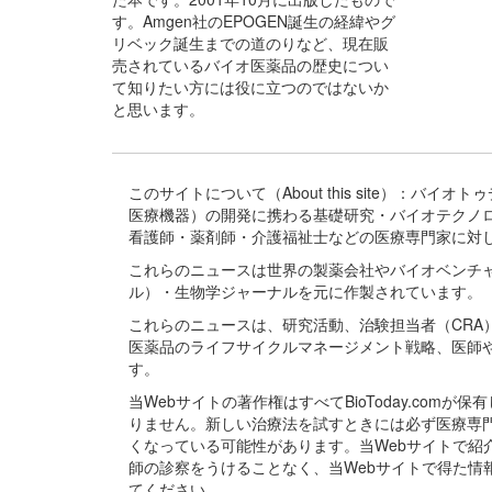
す。Amgen社のEPOGEN誕生の経緯やグ
リベック誕生までの道のりなど、現在販
売されているバイオ医薬品の歴史につい
て知りたい方には役に立つのではないか
と思います。
このサイトについて（About this site）：
医療機器）の開発に携わる基礎研究・バイオテクノ
看護師・薬剤師・介護福祉士などの医療専門家に対
これらのニュースは世界の製薬会社やバイオベンチ
ル）・生物学ジャーナルを元に作製されています。
これらのニュースは、研究活動、治験担当者（CR
医薬品のライフサイクルマネージメント戦略、医師
す。
当Webサイトの著作権はすべてBioToday.c
りません。新しい治療法を試すときには必ず医療専
くなっている可能性があります。当Webサイトで
師の診察をうけることなく、当Webサイトで得た
てください。