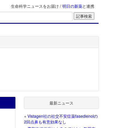
生命科学ニュースをお届け /
明日の新薬
と連携
最新ニュース
+
Vistagen社の社交不安症薬fasedienolの
2回点鼻も有意効果なし