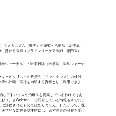
疾患、疾病）のメカニズム（機序）の研究・治療法（治療薬、
療に携わる医師（プライマリーケア医師、専門医）・
。
科学ジャーナル）・医学雑誌（医学誌、医学ジャーナ
ーキャピタリストの投資先（ファイナンス）の検討、
政策の計画・実行を補助する資料として利用できま
医学的なアドバイスや治療法を提案しているわけではあ
おり、当Webサイトで紹介している情報もすでに古
切に評価されたものではありません。したがって、医
い医学的な対処を試す時には、必ず医師の診察を受け