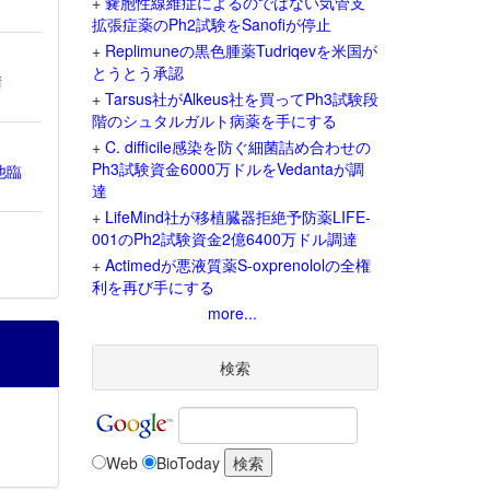
+
嚢胞性線維症によるのではない気管支
拡張症薬のPh2試験をSanofiが停止
+
Replimuneの黒色腫薬Tudriqevを米国が
とうとう承認
請
+
Tarsus社がAlkeus社を買ってPh3試験段
階のシュタルガルト病薬を手にする
+
C. difficile感染を防ぐ細菌詰め合わせの
Ph3試験資金6000万ドルをVedantaが調
他臨
達
+
LifeMind社が移植臓器拒絶予防薬LIFE-
001のPh2試験資金2億6400万ドル調達
+
Actimedが悪液質薬S-oxprenololの全権
利を再び手にする
more...
検索
Web
BioToday