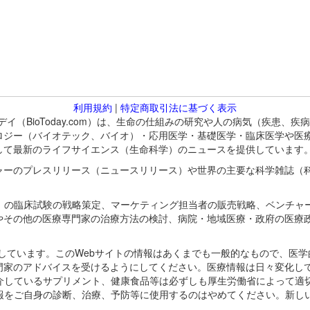
利用規約
|
特定商取引法に基づく表示
バイオトゥデイ（BioToday.com）は、生命の仕組みの研究や人の病気（
ロジー（バイオテック、バイオ）・応用医学・基礎医学・臨床医学や医
して最新のライフサイエンス（生命科学）のニュースを提供しています
ャーのプレスリリース（ニュースリリース）や世界の主要な科学雑誌（
A）の臨床試験の戦略策定、マーケティング担当者の販売戦略、ベンチャ
やその他の医療専門家の治療方法の検討、病院・地域医療・政府の医療
omが保有しています。このWebサイトの情報はあくまでも一般的なもので、
門家のアドバイスを受けるようにしてください。医療情報は日々変化して
紹介しているサプリメント、健康食品等は必ずしも厚生労働省によって適
情報をご自身の診断、治療、予防等に使用するのはやめてください。新し