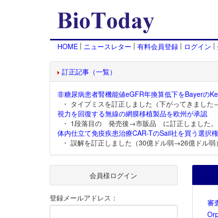
|
|
|
|
HOME
ニュースレター
有料会員登録
ログイン
訂正記事（一覧）
非糖尿病患者腎機能値eGFR年換算低下をBayerのKer
・ タイプミスを訂正しました（下がってきました
視力を回復する無線の網膜移植製品を欧州が承認
・ 1段落目の 発売後→市販品 に訂正しました。
体内仕立て免疫疾患治療CAR-TのSail社を買う選択権
・ 誤解を訂正しました（30億ドル弱→26億ドル弱
会員様ログイン
登録メールアドレス：
審
Or