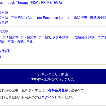
akthrough Therapy (FDA) / PRIME (EMA)
認申請
認申請
完全回答（Complete Response Letter）
承認拒否
再承認申
認取得
床試験
D
第1相試験
第2相試験
第3相/ピボタル試験
市販後臨床試験
その
試験
中断
再開
中止
臨床試験
般
記事カテゴリ：開発
27885件の記事を検出しました。
これらの記事一覧を表示するには
有料会員登録
が必要です]
有料会員登録がお済みの方は
ログイン
してください]