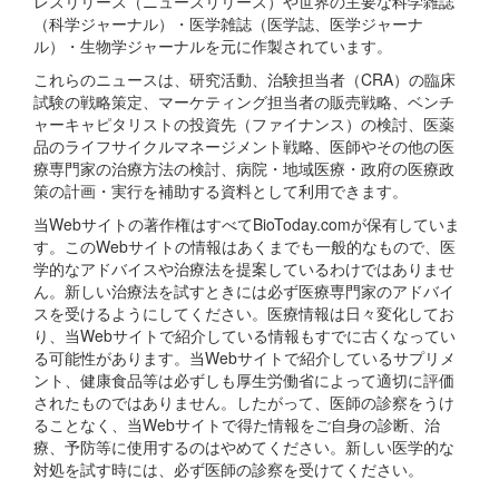
レスリリース（ニュースリリース）や世界の主要な科学雑誌
（科学ジャーナル）・医学雑誌（医学誌、医学ジャーナ
ル）・生物学ジャーナルを元に作製されています。
これらのニュースは、研究活動、治験担当者（CRA）の臨床
試験の戦略策定、マーケティング担当者の販売戦略、ベンチ
ャーキャピタリストの投資先（ファイナンス）の検討、医薬
品のライフサイクルマネージメント戦略、医師やその他の医
療専門家の治療方法の検討、病院・地域医療・政府の医療政
策の計画・実行を補助する資料として利用できます。
当Webサイトの著作権はすべてBioToday.comが保有していま
す。このWebサイトの情報はあくまでも一般的なもので、医
学的なアドバイスや治療法を提案しているわけではありませ
ん。新しい治療法を試すときには必ず医療専門家のアドバイ
スを受けるようにしてください。医療情報は日々変化してお
り、当Webサイトで紹介している情報もすでに古くなってい
る可能性があります。当Webサイトで紹介しているサプリメ
ント、健康食品等は必ずしも厚生労働省によって適切に評価
されたものではありません。したがって、医師の診察をうけ
ることなく、当Webサイトで得た情報をご自身の診断、治
療、予防等に使用するのはやめてください。新しい医学的な
対処を試す時には、必ず医師の診察を受けてください。