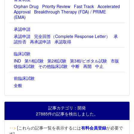
Orphan Drug
Priority Review
Fast Track
Accelerated
Approval
Breakthrough Therapy (FDA) / PRIME
(EMA)
承認申請
承認申請
完全回答（Complete Response Letter）
承
認拒否
再承認申請
承認取得
臨床試験
IND
第1相試験
第2相試験
第3相/ピボタル試験
市販
後臨床試験
その他臨床試験
中断
再開
中止
前臨床試験
全般
記事カテゴリ：開発
27885件の記事を検出しました。
‥>
[これらの記事一覧を表示するには
有料会員登録
が必要で
す]