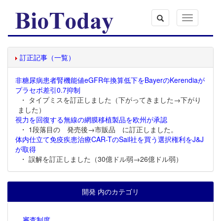
Toggle
navigation
訂正記事（一覧）
非糖尿病患者腎機能値eGFR年換算低下をBayerのKerendiaが
プラセボ差引0.7抑制
・ タイプミスを訂正しました（下がってきました→下がり
ました）
視力を回復する無線の網膜移植製品を欧州が承認
・ 1段落目の 発売後→市販品 に訂正しました。
体内仕立て免疫疾患治療CAR-TのSail社を買う選択権利をJ&J
が取得
・ 誤解を訂正しました（30億ドル弱→26億ドル弱）
開発 内のカテゴリ
審査制度