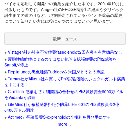
バイオを応用して開発中の新薬を紹介した本です。2001年10月に
出版したものです。Amgen社のEPOGEN誕生の経緯やグリベック
誕生までの道のりなど、現在販売されているバイオ医薬品の歴史
について知りたい方には役に立つのではないかと思います。
最新ニュース
+
Vistagen社の社交不安症薬fasedienolの2回点鼻も有意効果なし
+
嚢胞性線維症によるのではない気管支拡張症薬のPh2試験を
Sanofiが停止
+
Replimuneの黒色腫薬Tudriqevを米国がとうとう承認
+
Tarsus社がAlkeus社を買ってPh3試験段階のシュタルガルト病薬
を手にする
+
C. difficile感染を防ぐ細菌詰め合わせのPh3試験資金6000万ドル
をVedantaが調達
+
LifeMind社が移植臓器拒絶予防薬LIFE-001のPh2試験資金2億
6400万ドル調達
+
Actimedが悪液質薬S-oxprenololの全権利を再び手にする
more...