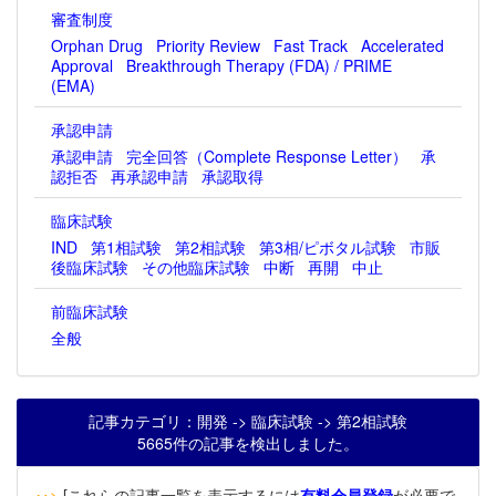
審査制度
Orphan Drug
Priority Review
Fast Track
Accelerated
Approval
Breakthrough Therapy (FDA) / PRIME
(EMA)
承認申請
承認申請
完全回答（Complete Response Letter）
承
認拒否
再承認申請
承認取得
臨床試験
IND
第1相試験
第2相試験
第3相/ピボタル試験
市販
後臨床試験
その他臨床試験
中断
再開
中止
前臨床試験
全般
記事カテゴリ：開発 -> 臨床試験 -> 第2相試験
5665件の記事を検出しました。
‥>
[これらの記事一覧を表示するには
有料会員登録
が必要で