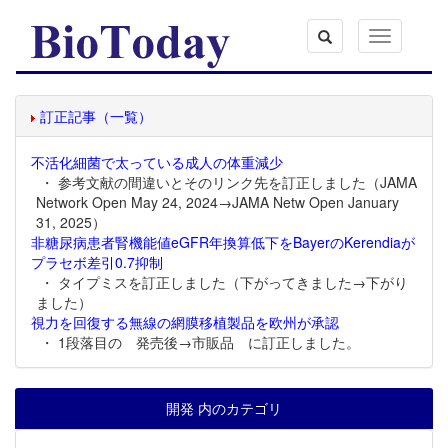
Toggle
navigation
訂正記事（一覧）
不活化細菌で太っている成人の体重減少
・ 参考文献の間違いとそのリンク先を訂正しました（JAMA
Network Open May 24, 2024→JAMA Netw Open January
31, 2025）
非糖尿病患者腎機能値eGFR年換算低下をBayerのKerendiaが
プラセボ差引0.7抑制
・ タイプミスを訂正しました（下がってきました→下がり
ました）
視力を回復する無線の網膜移植製品を欧州が承認
・ 1段落目の 発売後→市販品 に訂正しました。
開発 内のカテゴリ