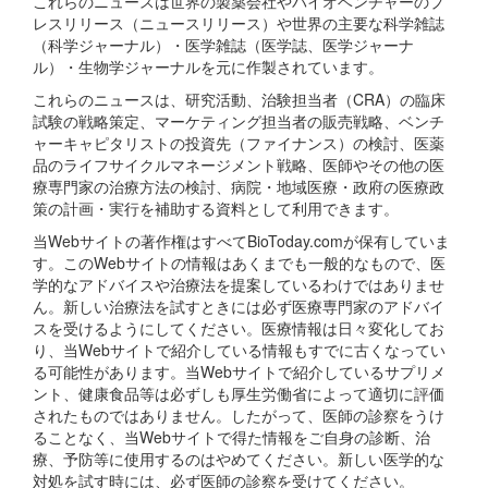
これらのニュースは世界の製薬会社やバイオベンチャーのプ
レスリリース（ニュースリリース）や世界の主要な科学雑誌
（科学ジャーナル）・医学雑誌（医学誌、医学ジャーナ
ル）・生物学ジャーナルを元に作製されています。
これらのニュースは、研究活動、治験担当者（CRA）の臨床
試験の戦略策定、マーケティング担当者の販売戦略、ベンチ
ャーキャピタリストの投資先（ファイナンス）の検討、医薬
品のライフサイクルマネージメント戦略、医師やその他の医
療専門家の治療方法の検討、病院・地域医療・政府の医療政
策の計画・実行を補助する資料として利用できます。
当Webサイトの著作権はすべてBioToday.comが保有していま
す。このWebサイトの情報はあくまでも一般的なもので、医
学的なアドバイスや治療法を提案しているわけではありませ
ん。新しい治療法を試すときには必ず医療専門家のアドバイ
スを受けるようにしてください。医療情報は日々変化してお
り、当Webサイトで紹介している情報もすでに古くなってい
る可能性があります。当Webサイトで紹介しているサプリメ
ント、健康食品等は必ずしも厚生労働省によって適切に評価
されたものではありません。したがって、医師の診察をうけ
ることなく、当Webサイトで得た情報をご自身の診断、治
療、予防等に使用するのはやめてください。新しい医学的な
対処を試す時には、必ず医師の診察を受けてください。