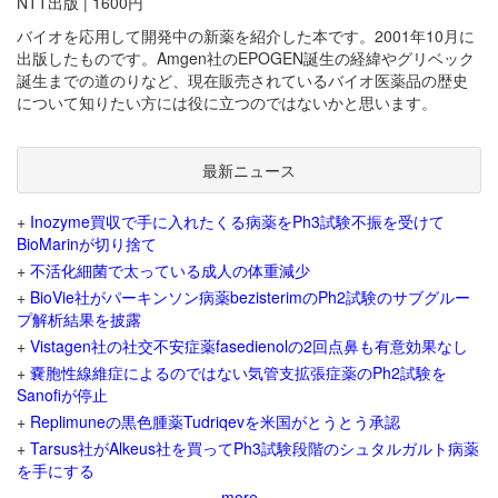
NTT出版 | 1600円
バイオを応用して開発中の新薬を紹介した本です。2001年10月に
出版したものです。Amgen社のEPOGEN誕生の経緯やグリベック
誕生までの道のりなど、現在販売されているバイオ医薬品の歴史
について知りたい方には役に立つのではないかと思います。
最新ニュース
+
Inozyme買収で手に入れたくる病薬をPh3試験不振を受けて
BioMarinが切り捨て
+
不活化細菌で太っている成人の体重減少
+
BioVie社がパーキンソン病薬bezisterimのPh2試験のサブグルー
プ解析結果を披露
+
Vistagen社の社交不安症薬fasedienolの2回点鼻も有意効果なし
+
嚢胞性線維症によるのではない気管支拡張症薬のPh2試験を
Sanofiが停止
+
Replimuneの黒色腫薬Tudriqevを米国がとうとう承認
+
Tarsus社がAlkeus社を買ってPh3試験段階のシュタルガルト病薬
を手にする
more...