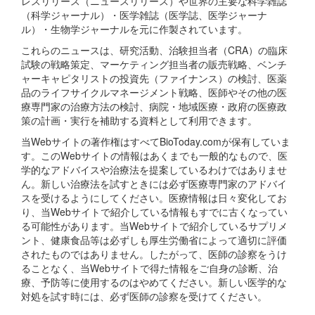
レスリリース（ニュースリリース）や世界の主要な科学雑誌
（科学ジャーナル）・医学雑誌（医学誌、医学ジャーナ
ル）・生物学ジャーナルを元に作製されています。
これらのニュースは、研究活動、治験担当者（CRA）の臨床
試験の戦略策定、マーケティング担当者の販売戦略、ベンチ
ャーキャピタリストの投資先（ファイナンス）の検討、医薬
品のライフサイクルマネージメント戦略、医師やその他の医
療専門家の治療方法の検討、病院・地域医療・政府の医療政
策の計画・実行を補助する資料として利用できます。
当Webサイトの著作権はすべてBioToday.comが保有していま
す。このWebサイトの情報はあくまでも一般的なもので、医
学的なアドバイスや治療法を提案しているわけではありませ
ん。新しい治療法を試すときには必ず医療専門家のアドバイ
スを受けるようにしてください。医療情報は日々変化してお
り、当Webサイトで紹介している情報もすでに古くなってい
る可能性があります。当Webサイトで紹介しているサプリメ
ント、健康食品等は必ずしも厚生労働省によって適切に評価
されたものではありません。したがって、医師の診察をうけ
ることなく、当Webサイトで得た情報をご自身の診断、治
療、予防等に使用するのはやめてください。新しい医学的な
対処を試す時には、必ず医師の診察を受けてください。