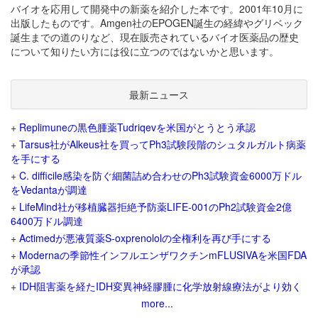
バイオを応用して開発中の新薬を紹介した本です。2001年10月に
出版したものです。Amgen社のEPOGEN誕生の経緯やグリベック
誕生までの道のりなど、現在販売されているバイオ医薬品の歴史
について知りたい方には役に立つのではないかと思います。
最新ニュース
+
Replimuneの黒色腫薬Tudriqevを米国がとうとう承認
+
Tarsus社がAlkeus社を買ってPh3試験段階のシュタルガルト病薬
を手にする
+
C. difficile感染を防ぐ細菌詰め合わせのPh3試験資金6000万ドル
をVedantaが調達
+
LifeMind社が移植臓器拒絶予防薬LIFE-001のPh2試験資金2億
6400万ドル調達
+
Actimedが悪液質薬S-oxprenololの全権利を再び手にする
+
Modernaの季節性インフルエンザワクチンmFLUSIVAを米国FDA
が承認
+
IDH阻害薬を経たIDH変異神経膠腫に化学放射線療法がより効く
more...