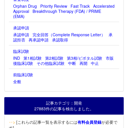
Orphan Drug
Priority Review
Fast Track
Accelerated
Approval
Breakthrough Therapy (FDA) / PRIME
(EMA)
承認申請
承認申請
完全回答（Complete Response Letter）
承
認拒否
再承認申請
承認取得
臨床試験
IND
第1相試験
第2相試験
第3相/ピボタル試験
市販
後臨床試験
その他臨床試験
中断
再開
中止
前臨床試験
全般
記事カテゴリ：開発
27883件の記事を検出しました。
‥>
[これらの記事一覧を表示するには
有料会員登録
が必要で
す]