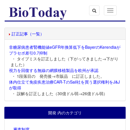
Toggle
navigation
訂正記事（一覧）
非糖尿病患者腎機能値eGFR年換算低下をBayerのKerendiaが
プラセボ差引0.7抑制
・ タイプミスを訂正しました（下がってきました→下がり
ました）
視力を回復する無線の網膜移植製品を欧州が承認
・ 1段落目の 発売後→市販品 に訂正しました。
体内仕立て免疫疾患治療CAR-TのSail社を買う選択権利をJ&J
が取得
・ 誤解を訂正しました（30億ドル弱→26億ドル弱）
開発 内のカテゴリ
審査制度