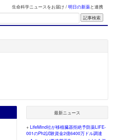
生命科学ニュースをお届け /
明日の新薬
と連携
最新ニュース
+
LifeMind社が移植臓器拒絶予防薬LIFE-
001のPh2試験資金2億6400万ドル調達