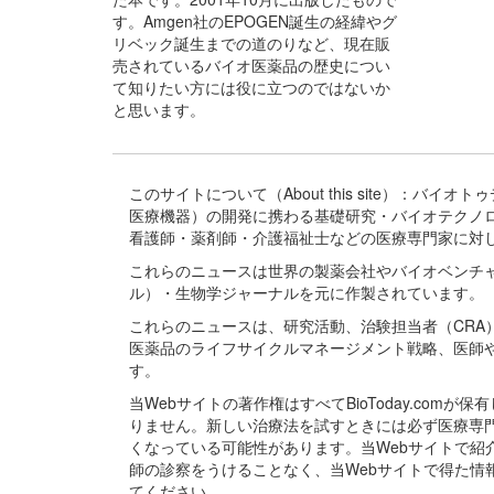
す。Amgen社のEPOGEN誕生の経緯やグ
リベック誕生までの道のりなど、現在販
売されているバイオ医薬品の歴史につい
て知りたい方には役に立つのではないか
と思います。
このサイトについて（About this site）：
医療機器）の開発に携わる基礎研究・バイオテクノ
看護師・薬剤師・介護福祉士などの医療専門家に対
これらのニュースは世界の製薬会社やバイオベンチ
ル）・生物学ジャーナルを元に作製されています。
これらのニュースは、研究活動、治験担当者（CR
医薬品のライフサイクルマネージメント戦略、医師
す。
当Webサイトの著作権はすべてBioToday.c
りません。新しい治療法を試すときには必ず医療専
くなっている可能性があります。当Webサイトで
師の診察をうけることなく、当Webサイトで得た
てください。