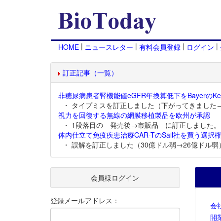
|
|
|
|
HOME
ニュースレター
有料会員登録
ログイン
訂正記事（一覧）
非糖尿病患者腎機能値eGFR年換算低下をBayerのKer
・ タイプミスを訂正しました（下がってきました
視力を回復する無線の網膜移植製品を欧州が承認
・ 1段落目の 発売後→市販品 に訂正しました。
体内仕立て免疫疾患治療CAR-TのSail社を買う選択権
・ 誤解を訂正しました（30億ドル弱→26億ドル弱
会員様ログイン
登録メールアドレス：
会
開