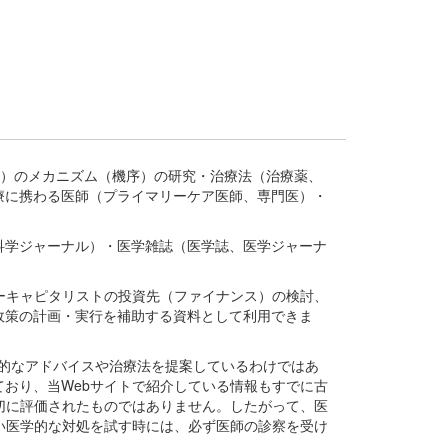
疾患、疾病）のメカニズム（機序）の研究・治療法（治療薬、
療に携わる医師（プライマリーケア医師、専門医）・
。
科学ジャーナル）・医学雑誌（医学誌、医学ジャーナ
ーキャピタリストの投資先（ファイナンス）の検討、
政策の計画・実行を補助する資料として利用できま
医学的なアドバイスや治療法を提案しているわけではあ
おり、当Webサイトで紹介している情報もすでに古
切に評価されたものではありません。したがって、医
い医学的な対処を試す時には、必ず医師の診察を受け