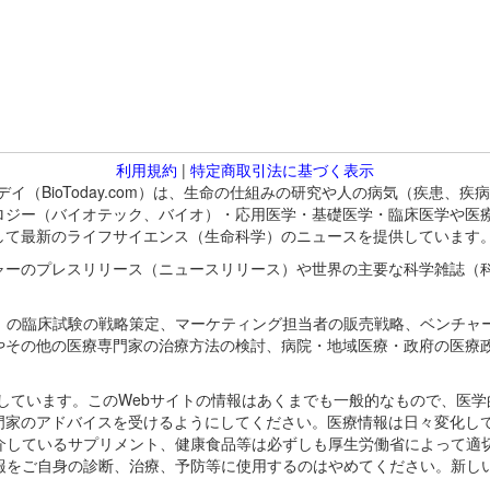
利用規約
|
特定商取引法に基づく表示
バイオトゥデイ（BioToday.com）は、生命の仕組みの研究や人の病気（
ロジー（バイオテック、バイオ）・応用医学・基礎医学・臨床医学や医
して最新のライフサイエンス（生命科学）のニュースを提供しています
ャーのプレスリリース（ニュースリリース）や世界の主要な科学雑誌（
A）の臨床試験の戦略策定、マーケティング担当者の販売戦略、ベンチャ
やその他の医療専門家の治療方法の検討、病院・地域医療・政府の医療
omが保有しています。このWebサイトの情報はあくまでも一般的なもので、
門家のアドバイスを受けるようにしてください。医療情報は日々変化して
紹介しているサプリメント、健康食品等は必ずしも厚生労働省によって適
情報をご自身の診断、治療、予防等に使用するのはやめてください。新し