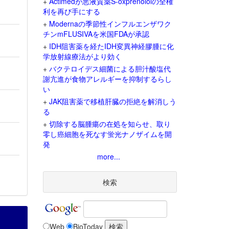
+
Actimedが悪液質薬S-oxprenololの全権
り
利を再び手にする
+
Modernaの季節性インフルエンザワク
チンmFLUSIVAを米国FDAが承認
+
IDH阻害薬を経たIDH変異神経膠腫に化
学放射線療法がより効く
+
バクテロイデス細菌による胆汁酸塩代
謝亢進が食物アレルギーを抑制するらし
い
+
JAK阻害薬で移植肝臓の拒絶を解消しう
る
+
切除する脳腫瘍の在処を知らせ、取り
零し癌細胞を死なす蛍光ナノザイムを開
発
more...
検索
Web
BioToday