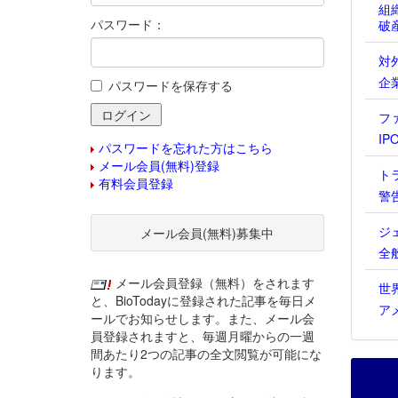
組
パスワード：
破
対
企
パスワードを保存する
フ
IP
パスワードを忘れた方はこちら
メール会員(無料)登録
ト
有料会員登録
警
ジ
メール会員(無料)募集中
全
メール会員登録（無料）をされます
世
と、BioTodayに登録された記事を毎日メ
ア
ールでお知らせします。また、メール会
員登録されますと、毎週月曜からの一週
間あたり2つの記事の全文閲覧が可能にな
ります。