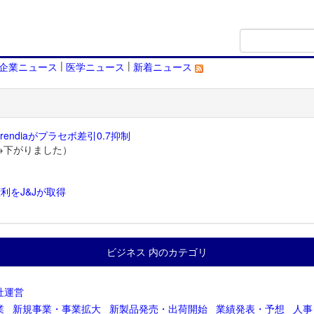
|
|
企業ニュース
医学ニュース
新着ニュース
endiaがプラセボ差引0.7抑制
→下がりました）
利をJ&Jが取得
）
ビジネス 内のカテゴリ
社運営
業
新規事業・事業拡大
新製品発売・出荷開始
業績発表・予想
人事