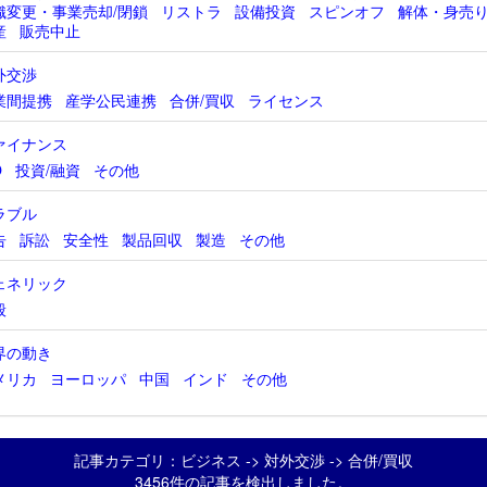
織変更・事業売却/閉鎖
リストラ
設備投資
スピンオフ
解体・身売
産
販売中止
外交渉
業間提携
産学公民連携
合併/買収
ライセンス
ァイナンス
O
投資/融資
その他
ラブル
告
訴訟
安全性
製品回収
製造
その他
ェネリック
般
界の動き
メリカ
ヨーロッパ
中国
インド
その他
記事カテゴリ：ビジネス -> 対外交渉 -> 合併/買収
3456件の記事を検出しました。