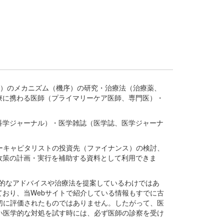
疾患、疾病）のメカニズム（機序）の研究・治療法（治療薬、
療に携わる医師（プライマリーケア医師、専門医）・
。
科学ジャーナル）・医学雑誌（医学誌、医学ジャーナ
ーキャピタリストの投資先（ファイナンス）の検討、
政策の計画・実行を補助する資料として利用できま
医学的なアドバイスや治療法を提案しているわけではあ
おり、当Webサイトで紹介している情報もすでに古
切に評価されたものではありません。したがって、医
い医学的な対処を試す時には、必ず医師の診察を受け