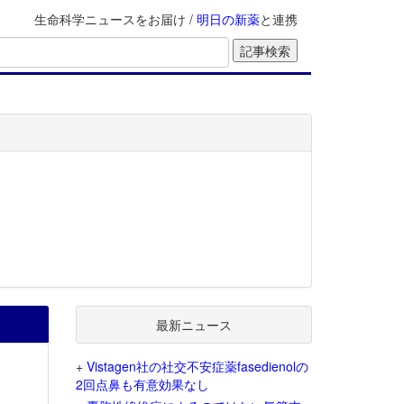
生命科学ニュースをお届け /
明日の新薬
と連携
最新ニュース
+
Vistagen社の社交不安症薬fasedienolの
2回点鼻も有意効果なし