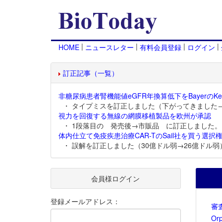
|
|
|
|
HOME
ニュースレター
有料会員登録
ログイン
訂正記事（一覧）
非糖尿病患者腎機能値eGFR年換算低下をBayerのKer
・ タイプミスを訂正しました（下がってきました
視力を回復する無線の網膜移植製品を欧州が承認
・ 1段落目の 発売後→市販品 に訂正しました。
体内仕立て免疫疾患治療CAR-TのSail社を買う選択権
・ 誤解を訂正しました（30億ドル弱→26億ドル弱
会員様ログイン
登録メールアドレス：
審
Or