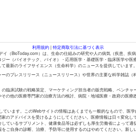
利用規約
|
特定商取引法に基づく表示
バイオトゥデイ（BioToday.com）は、生命の仕組みの研究や人の病気（
ロジー（バイオテック、バイオ）・応用医学・基礎医学・臨床医学や医
して最新のライフサイエンス（生命科学）のニュースを提供しています
ャーのプレスリリース（ニュースリリース）や世界の主要な科学雑誌（
A）の臨床試験の戦略策定、マーケティング担当者の販売戦略、ベンチャ
やその他の医療専門家の治療方法の検討、病院・地域医療・政府の医療
omが保有しています。このWebサイトの情報はあくまでも一般的なもので、
門家のアドバイスを受けるようにしてください。医療情報は日々変化して
紹介しているサプリメント、健康食品等は必ずしも厚生労働省によって適
情報をご自身の診断、治療、予防等に使用するのはやめてください。新し