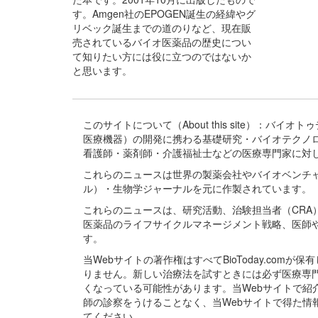
す。Amgen社のEPOGEN誕生の経緯やグ
リベック誕生までの道のりなど、現在販
売されているバイオ医薬品の歴史につい
て知りたい方には役に立つのではないか
と思います。
このサイトについて（About this site）：
医療機器）の開発に携わる基礎研究・バイオテクノ
看護師・薬剤師・介護福祉士などの医療専門家に対
これらのニュースは世界の製薬会社やバイオベンチ
ル）・生物学ジャーナルを元に作製されています。
これらのニュースは、研究活動、治験担当者（CR
医薬品のライフサイクルマネージメント戦略、医師
す。
当Webサイトの著作権はすべてBioToday.c
りません。新しい治療法を試すときには必ず医療専
くなっている可能性があります。当Webサイトで
師の診察をうけることなく、当Webサイトで得た
てください。