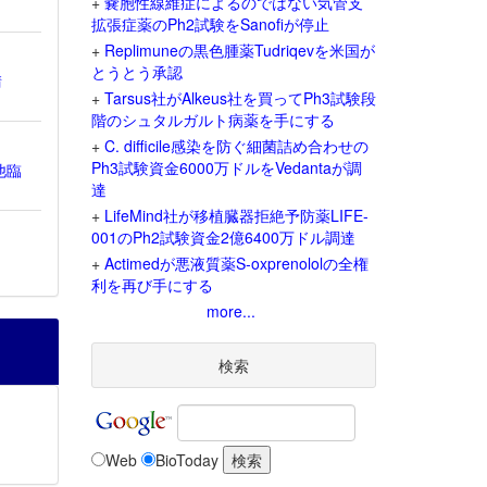
+
嚢胞性線維症によるのではない気管支
拡張症薬のPh2試験をSanofiが停止
+
Replimuneの黒色腫薬Tudriqevを米国が
とうとう承認
請
+
Tarsus社がAlkeus社を買ってPh3試験段
階のシュタルガルト病薬を手にする
+
C. difficile感染を防ぐ細菌詰め合わせの
Ph3試験資金6000万ドルをVedantaが調
他臨
達
+
LifeMind社が移植臓器拒絶予防薬LIFE-
001のPh2試験資金2億6400万ドル調達
+
Actimedが悪液質薬S-oxprenololの全権
利を再び手にする
more...
検索
Web
BioToday