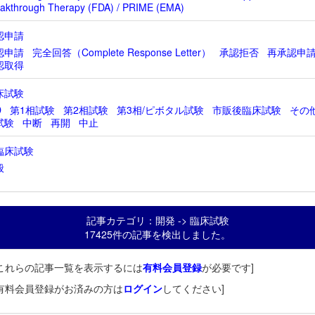
akthrough Therapy (FDA) / PRIME (EMA)
認申請
認申請
完全回答（Complete Response Letter）
承認拒否
再承認申
認取得
床試験
D
第1相試験
第2相試験
第3相/ピボタル試験
市販後臨床試験
その
試験
中断
再開
中止
臨床試験
般
記事カテゴリ：開発 -> 臨床試験
17425件の記事を検出しました。
これらの記事一覧を表示するには
有料会員登録
が必要です]
有料会員登録がお済みの方は
ログイン
してください]