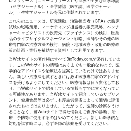
レスリリース（ニュースリリース）や世界の主要な科学雑誌
（科学ジャーナル）・医学雑誌（医学誌、医学ジャーナ
ル）・生物学ジャーナルを元に作製されています。
これらのニュースは、研究活動、治験担当者（CRA）の臨床
試験の戦略策定、マーケティング担当者の販売戦略、ベンチ
ャーキャピタリストの投資先（ファイナンス）の検討、医薬
品のライフサイクルマネージメント戦略、医師やその他の医
療専門家の治療方法の検討、病院・地域医療・政府の医療政
策の計画・実行を補助する資料として利用できます。
当Webサイトの著作権はすべてBioToday.comが保有していま
す。このWebサイトの情報はあくまでも一般的なもので、医
学的なアドバイスや治療法を提案しているわけではありませ
ん。新しい治療法を試すときには必ず医療専門家のアドバイ
スを受けるようにしてください。医療情報は日々変化してお
り、当Webサイトで紹介している情報もすでに古くなってい
る可能性があります。当Webサイトで紹介しているサプリメ
ント、健康食品等は必ずしも厚生労働省によって適切に評価
されたものではありません。したがって、医師の診察をうけ
ることなく、当Webサイトで得た情報をご自身の診断、治
療、予防等に使用するのはやめてください。新しい医学的な
対処を試す時には、必ず医師の診察を受けてください。