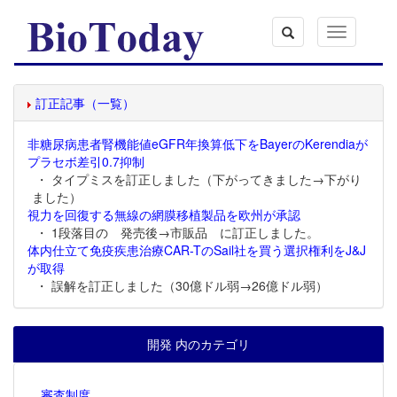
Toggle
navigation
訂正記事（一覧）
非糖尿病患者腎機能値eGFR年換算低下をBayerのKerendiaが
プラセボ差引0.7抑制
・ タイプミスを訂正しました（下がってきました→下がり
ました）
視力を回復する無線の網膜移植製品を欧州が承認
・ 1段落目の 発売後→市販品 に訂正しました。
体内仕立て免疫疾患治療CAR-TのSail社を買う選択権利をJ&J
が取得
・ 誤解を訂正しました（30億ドル弱→26億ドル弱）
開発 内のカテゴリ
審査制度