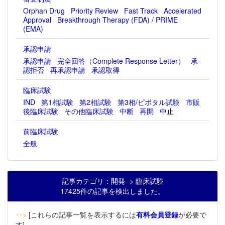
Orphan Drug
Priority Review
Fast Track
Accelerated
Approval
Breakthrough Therapy (FDA) / PRIME
(EMA)
承認申請
承認申請
完全回答（Complete Response Letter）
承
認拒否
再承認申請
承認取得
臨床試験
IND
第1相試験
第2相試験
第3相/ピボタル試験
市販
後臨床試験
その他臨床試験
中断
再開
中止
前臨床試験
全般
記事カテゴリ：開発 -> 臨床試験
17425件の記事を検出しました。
‥>
[これらの記事一覧を表示するには
有料会員登録
が必要で
す]