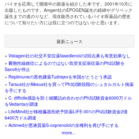
バイオを応用して開発中の新薬を紹介した本です。2001年10月に
出版したものです。Amgen社のEPOGEN誕生の経緯やグリベック
誕生までの道のりなど、現在販売されているバイオ医薬品の歴史
について知りたい方には役に立つのではないかと思います。
最新ニュース
+
Vistagen社の社交不安症薬fasedienolの2回点鼻も有意効果なし
+
嚢胞性線維症によるのではない気管支拡張症薬のPh2試験を
Sanofiが停止
+
Replimuneの黒色腫薬Tudriqevを米国がとうとう承認
+
Tarsus社がAlkeus社を買ってPh3試験段階のシュタルガルト病薬
を手にする
+
C. difficile感染を防ぐ細菌詰め合わせのPh3試験資金6000万ドル
をVedantaが調達
+
LifeMind社が移植臓器拒絶予防薬LIFE-001のPh2試験資金2億
6400万ドル調達
+
Actimedが悪液質薬S-oxprenololの全権利を再び手にする
more...