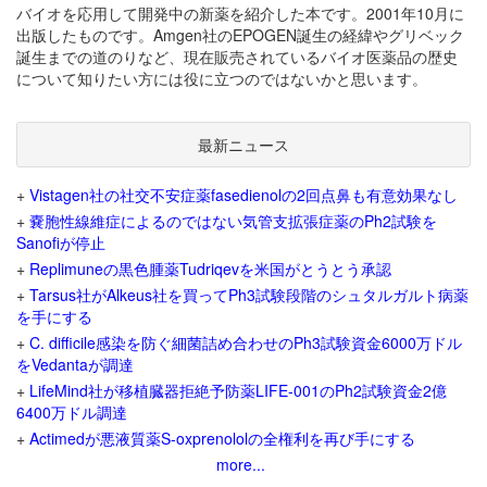
バイオを応用して開発中の新薬を紹介した本です。2001年10月に
出版したものです。Amgen社のEPOGEN誕生の経緯やグリベック
誕生までの道のりなど、現在販売されているバイオ医薬品の歴史
について知りたい方には役に立つのではないかと思います。
最新ニュース
+
Vistagen社の社交不安症薬fasedienolの2回点鼻も有意効果なし
+
嚢胞性線維症によるのではない気管支拡張症薬のPh2試験を
Sanofiが停止
+
Replimuneの黒色腫薬Tudriqevを米国がとうとう承認
+
Tarsus社がAlkeus社を買ってPh3試験段階のシュタルガルト病薬
を手にする
+
C. difficile感染を防ぐ細菌詰め合わせのPh3試験資金6000万ドル
をVedantaが調達
+
LifeMind社が移植臓器拒絶予防薬LIFE-001のPh2試験資金2億
6400万ドル調達
+
Actimedが悪液質薬S-oxprenololの全権利を再び手にする
more...