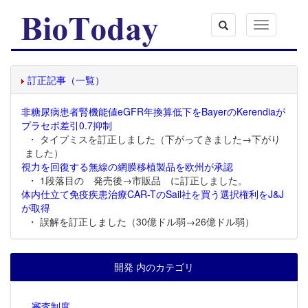
Toggle
navigation
訂正記事（一覧）
非糖尿病患者腎機能値eGFR年換算低下をBayerのKerendiaが
プラセボ差引0.7抑制
・ タイプミスを訂正しました（下がってきました→下がり
ました）
視力を回復する無線の網膜移植製品を欧州が承認
・ 1段落目の 発売後→市販品 に訂正しました。
体内仕立て免疫疾患治療CAR-TのSail社を買う選択権利をJ&J
が取得
・ 誤解を訂正しました（30億ドル弱→26億ドル弱）
開発 内のカテゴリ
審査制度