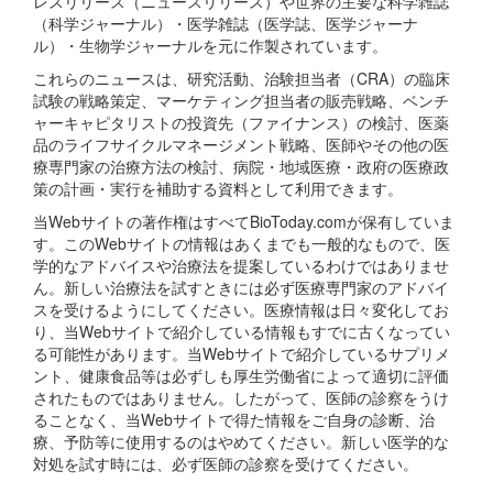
レスリリース（ニュースリリース）や世界の主要な科学雑誌
（科学ジャーナル）・医学雑誌（医学誌、医学ジャーナ
ル）・生物学ジャーナルを元に作製されています。
これらのニュースは、研究活動、治験担当者（CRA）の臨床
試験の戦略策定、マーケティング担当者の販売戦略、ベンチ
ャーキャピタリストの投資先（ファイナンス）の検討、医薬
品のライフサイクルマネージメント戦略、医師やその他の医
療専門家の治療方法の検討、病院・地域医療・政府の医療政
策の計画・実行を補助する資料として利用できます。
当Webサイトの著作権はすべてBioToday.comが保有していま
す。このWebサイトの情報はあくまでも一般的なもので、医
学的なアドバイスや治療法を提案しているわけではありませ
ん。新しい治療法を試すときには必ず医療専門家のアドバイ
スを受けるようにしてください。医療情報は日々変化してお
り、当Webサイトで紹介している情報もすでに古くなってい
る可能性があります。当Webサイトで紹介しているサプリメ
ント、健康食品等は必ずしも厚生労働省によって適切に評価
されたものではありません。したがって、医師の診察をうけ
ることなく、当Webサイトで得た情報をご自身の診断、治
療、予防等に使用するのはやめてください。新しい医学的な
対処を試す時には、必ず医師の診察を受けてください。