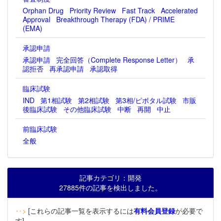
Orphan Drug
Priority Review
Fast Track
Accelerated
Approval
Breakthrough Therapy (FDA) / PRIME
(EMA)
承認申請
承認申請
完全回答（Complete Response Letter）
承
認拒否
再承認申請
承認取得
臨床試験
IND
第1相試験
第2相試験
第3相/ピボタル試験
市販
後臨床試験
その他臨床試験
中断
再開
中止
前臨床試験
全般
記事カテゴリ：開発
27885件の記事を検出しました。
‥>
[これらの記事一覧を表示するには
有料会員登録
が必要で
す]