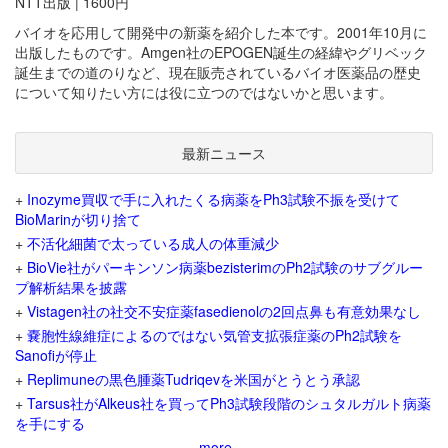
NTT出版 | 1600円
バイオを応用して開発中の新薬を紹介した本です。2001年10月に
出版したものです。Amgen社のEPOGEN誕生の経緯やグリベック
誕生までの道のりなど、現在販売されているバイオ医薬品の歴史
について知りたい方には役に立つのではないかと思います。
最新ニュース
+
Inozyme買収で手に入れたくる病薬をPh3試験不振を受けて
BioMarinが切り捨て
+
不活化細菌で太っている成人の体重減少
+
BioVie社がパーキンソン病薬bezisterimのPh2試験のサブグルー
プ解析結果を披露
+
Vistagen社の社交不安症薬fasedienolの2回点鼻も有意効果なし
+
嚢胞性線維症によるのではない気管支拡張症薬のPh2試験を
Sanofiが停止
+
Replimuneの黒色腫薬Tudriqevを米国がとうとう承認
+
Tarsus社がAlkeus社を買ってPh3試験段階のシュタルガルト病薬
を手にする
more...