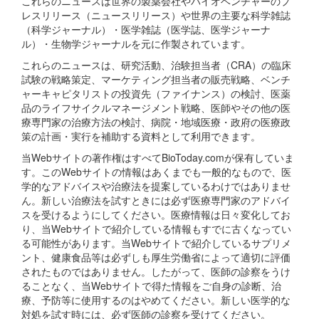
これらのニュースは世界の製薬会社やバイオベンチャーのプ
レスリリース（ニュースリリース）や世界の主要な科学雑誌
（科学ジャーナル）・医学雑誌（医学誌、医学ジャーナ
ル）・生物学ジャーナルを元に作製されています。
これらのニュースは、研究活動、治験担当者（CRA）の臨床
試験の戦略策定、マーケティング担当者の販売戦略、ベンチ
ャーキャピタリストの投資先（ファイナンス）の検討、医薬
品のライフサイクルマネージメント戦略、医師やその他の医
療専門家の治療方法の検討、病院・地域医療・政府の医療政
策の計画・実行を補助する資料として利用できます。
当Webサイトの著作権はすべてBioToday.comが保有していま
す。このWebサイトの情報はあくまでも一般的なもので、医
学的なアドバイスや治療法を提案しているわけではありませ
ん。新しい治療法を試すときには必ず医療専門家のアドバイ
スを受けるようにしてください。医療情報は日々変化してお
り、当Webサイトで紹介している情報もすでに古くなってい
る可能性があります。当Webサイトで紹介しているサプリメ
ント、健康食品等は必ずしも厚生労働省によって適切に評価
されたものではありません。したがって、医師の診察をうけ
ることなく、当Webサイトで得た情報をご自身の診断、治
療、予防等に使用するのはやめてください。新しい医学的な
対処を試す時には、必ず医師の診察を受けてください。