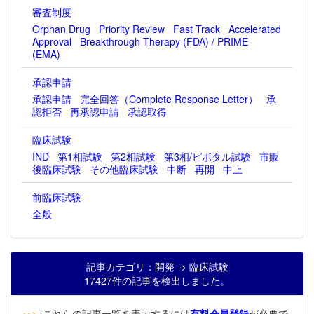
審査制度
Orphan Drug
Priority Review
Fast Track
Accelerated
Approval
Breakthrough Therapy (FDA) / PRIME
(EMA)
承認申請
承認申請
完全回答（Complete Response Letter）
承
認拒否
再承認申請
承認取得
臨床試験
IND
第1相試験
第2相試験
第3相/ピボタル試験
市販
後臨床試験
その他臨床試験
中断
再開
中止
前臨床試験
全般
記事カテゴリ：開発 -> 臨床試験
17427件の記事を検出しました。
‥>
[これらの記事一覧を表示するには
有料会員登録
が必要で