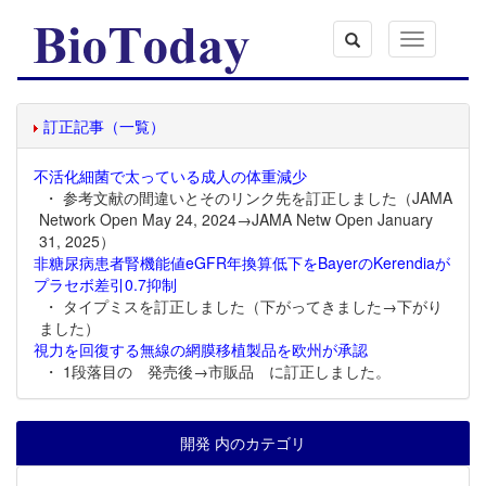
Toggle
navigation
訂正記事（一覧）
不活化細菌で太っている成人の体重減少
・ 参考文献の間違いとそのリンク先を訂正しました（JAMA
Network Open May 24, 2024→JAMA Netw Open January
31, 2025）
非糖尿病患者腎機能値eGFR年換算低下をBayerのKerendiaが
プラセボ差引0.7抑制
・ タイプミスを訂正しました（下がってきました→下がり
ました）
視力を回復する無線の網膜移植製品を欧州が承認
・ 1段落目の 発売後→市販品 に訂正しました。
開発 内のカテゴリ