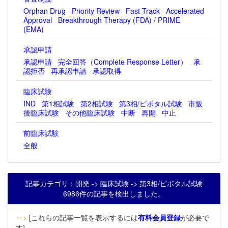
Orphan Drug
Priority Review
Fast Track
Accelerated
Approval
Breakthrough Therapy (FDA) / PRIME
(EMA)
承認申請
承認申請
完全回答（Complete Response Letter）
承
認拒否
再承認申請
承認取得
臨床試験
IND
第1相試験
第2相試験
第3相/ピボタル試験
市販
後臨床試験
その他臨床試験
中断
再開
中止
前臨床試験
全般
記事カテゴリ：開発 -> 臨床試験 -> 第3相/ピボタル試験
6986件の記事を検出しました。
‥>
[これらの記事一覧を表示するには
有料会員登録
が必要で
す]