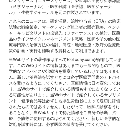
レスリリース（ニュースリリース）や世界の主要な科学雑誌
（科学ジャーナル）・医学雑誌（医学誌、医学ジャーナ
ル）・生物学ジャーナルを元に作製されています。
これらのニュースは、研究活動、治験担当者（CRA）の臨床
試験の戦略策定、マーケティング担当者の販売戦略、ベンチ
ャーキャピタリストの投資先（ファイナンス）の検討、医薬
品のライフサイクルマネージメント戦略、医師やその他の医
療専門家の治療方法の検討、病院・地域医療・政府の医療政
策の計画・実行を補助する資料として利用できます。
当Webサイトの著作権はすべてBioToday.comが保有していま
す。このWebサイトの情報はあくまでも一般的なもので、医
学的なアドバイスや治療法を提案しているわけではありませ
ん。新しい治療法を試すときには必ず医療専門家のアドバイ
スを受けるようにしてください。医療情報は日々変化してお
り、当Webサイトで紹介している情報もすでに古くなってい
る可能性があります。当Webサイトで紹介しているサプリメ
ント、健康食品等は必ずしも厚生労働省によって適切に評価
されたものではありません。したがって、医師の診察をうけ
ることなく、当Webサイトで得た情報をご自身の診断、治
療、予防等に使用するのはやめてください。新しい医学的な
対処を試す時には、必ず医師の診察を受けてください。