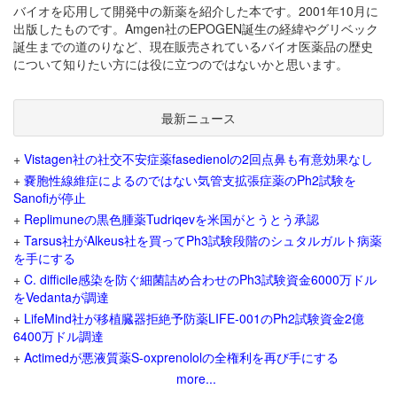
バイオを応用して開発中の新薬を紹介した本です。2001年10月に
出版したものです。Amgen社のEPOGEN誕生の経緯やグリベック
誕生までの道のりなど、現在販売されているバイオ医薬品の歴史
について知りたい方には役に立つのではないかと思います。
最新ニュース
+
Vistagen社の社交不安症薬fasedienolの2回点鼻も有意効果なし
+
嚢胞性線維症によるのではない気管支拡張症薬のPh2試験を
Sanofiが停止
+
Replimuneの黒色腫薬Tudriqevを米国がとうとう承認
+
Tarsus社がAlkeus社を買ってPh3試験段階のシュタルガルト病薬
を手にする
+
C. difficile感染を防ぐ細菌詰め合わせのPh3試験資金6000万ドル
をVedantaが調達
+
LifeMind社が移植臓器拒絶予防薬LIFE-001のPh2試験資金2億
6400万ドル調達
+
Actimedが悪液質薬S-oxprenololの全権利を再び手にする
more...