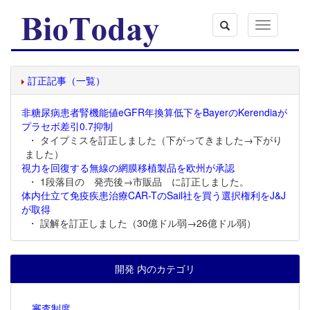
Toggle
navigation
訂正記事（一覧）
非糖尿病患者腎機能値eGFR年換算低下をBayerのKerendiaが
プラセボ差引0.7抑制
・ タイプミスを訂正しました（下がってきました→下がり
ました）
視力を回復する無線の網膜移植製品を欧州が承認
・ 1段落目の 発売後→市販品 に訂正しました。
体内仕立て免疫疾患治療CAR-TのSail社を買う選択権利をJ&J
が取得
・ 誤解を訂正しました（30億ドル弱→26億ドル弱）
開発 内のカテゴリ
審査制度