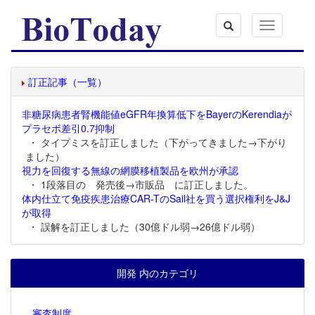
Toggle
navigation
訂正記事（一覧）
非糖尿病患者腎機能値eGFR年換算低下をBayerのKerendiaが
プラセボ差引0.7抑制
・ タイプミスを訂正しました（下がってきました→下がり
ました）
視力を回復する無線の網膜移植製品を欧州が承認
・ 1段落目の 発売後→市販品 に訂正しました。
体内仕立て免疫疾患治療CAR-TのSail社を買う選択権利をJ&J
が取得
・ 誤解を訂正しました（30億ドル弱→26億ドル弱）
開発 内のカテゴリ
審査制度