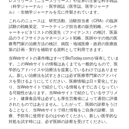
レスリリース（ニュースリリース）や世界の主要な科学雑誌
（科学ジャーナル）・医学雑誌（医学誌、医学ジャーナ
ル）・生物学ジャーナルを元に作製されています。
これらのニュースは、研究活動、治験担当者（CRA）の臨床
試験の戦略策定、マーケティング担当者の販売戦略、ベンチ
ャーキャピタリストの投資先（ファイナンス）の検討、医薬
品のライフサイクルマネージメント戦略、医師やその他の医
療専門家の治療方法の検討、病院・地域医療・政府の医療政
策の計画・実行を補助する資料として利用できます。
当Webサイトの著作権はすべてBioToday.comが保有していま
す。このWebサイトの情報はあくまでも一般的なもので、医
学的なアドバイスや治療法を提案しているわけではありませ
ん。新しい治療法を試すときには必ず医療専門家のアドバイ
スを受けるようにしてください。医療情報は日々変化してお
り、当Webサイトで紹介している情報もすでに古くなってい
る可能性があります。当Webサイトで紹介しているサプリメ
ント、健康食品等は必ずしも厚生労働省によって適切に評価
されたものではありません。したがって、医師の診察をうけ
ることなく、当Webサイトで得た情報をご自身の診断、治
療、予防等に使用するのはやめてください。新しい医学的な
対処を試す時には、必ず医師の診察を受けてください。