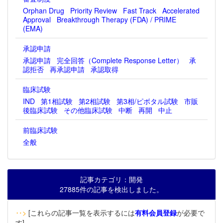
Orphan Drug
Priority Review
Fast Track
Accelerated
Approval
Breakthrough Therapy (FDA) / PRIME
(EMA)
承認申請
承認申請
完全回答（Complete Response Letter）
承
認拒否
再承認申請
承認取得
臨床試験
IND
第1相試験
第2相試験
第3相/ピボタル試験
市販
後臨床試験
その他臨床試験
中断
再開
中止
前臨床試験
全般
記事カテゴリ：開発
27885件の記事を検出しました。
‥>
[これらの記事一覧を表示するには
有料会員登録
が必要で
す]