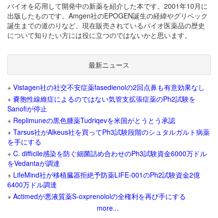
バイオを応用して開発中の新薬を紹介した本です。2001年10月に
出版したものです。Amgen社のEPOGEN誕生の経緯やグリベック
誕生までの道のりなど、現在販売されているバイオ医薬品の歴史
について知りたい方には役に立つのではないかと思います。
最新ニュース
+
Vistagen社の社交不安症薬fasedienolの2回点鼻も有意効果なし
+
嚢胞性線維症によるのではない気管支拡張症薬のPh2試験を
Sanofiが停止
+
Replimuneの黒色腫薬Tudriqevを米国がとうとう承認
+
Tarsus社がAlkeus社を買ってPh3試験段階のシュタルガルト病薬
を手にする
+
C. difficile感染を防ぐ細菌詰め合わせのPh3試験資金6000万ドル
をVedantaが調達
+
LifeMind社が移植臓器拒絶予防薬LIFE-001のPh2試験資金2億
6400万ドル調達
+
Actimedが悪液質薬S-oxprenololの全権利を再び手にする
more...