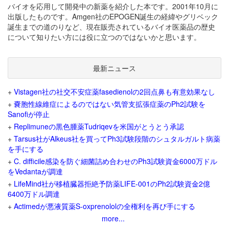
バイオを応用して開発中の新薬を紹介した本です。2001年10月に
出版したものです。Amgen社のEPOGEN誕生の経緯やグリベック
誕生までの道のりなど、現在販売されているバイオ医薬品の歴史
について知りたい方には役に立つのではないかと思います。
最新ニュース
+
Vistagen社の社交不安症薬fasedienolの2回点鼻も有意効果なし
+
嚢胞性線維症によるのではない気管支拡張症薬のPh2試験を
Sanofiが停止
+
Replimuneの黒色腫薬Tudriqevを米国がとうとう承認
+
Tarsus社がAlkeus社を買ってPh3試験段階のシュタルガルト病薬
を手にする
+
C. difficile感染を防ぐ細菌詰め合わせのPh3試験資金6000万ドル
をVedantaが調達
+
LifeMind社が移植臓器拒絶予防薬LIFE-001のPh2試験資金2億
6400万ドル調達
+
Actimedが悪液質薬S-oxprenololの全権利を再び手にする
more...