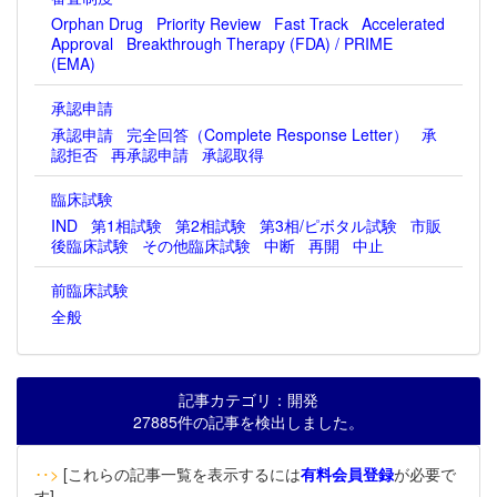
Orphan Drug
Priority Review
Fast Track
Accelerated
Approval
Breakthrough Therapy (FDA) / PRIME
(EMA)
承認申請
承認申請
完全回答（Complete Response Letter）
承
認拒否
再承認申請
承認取得
臨床試験
IND
第1相試験
第2相試験
第3相/ピボタル試験
市販
後臨床試験
その他臨床試験
中断
再開
中止
前臨床試験
全般
記事カテゴリ：開発
27885件の記事を検出しました。
‥>
[これらの記事一覧を表示するには
有料会員登録
が必要で
す]