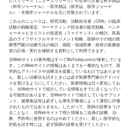
レスリリース（ニュースリリース）や世界の主要な科学雑誌
（科学ジャーナル）・医学雑誌（医学誌、医学ジャーナ
ル）・生物学ジャーナルを元に作製されています。
これらのニュースは、研究活動、治験担当者（CRA）の臨床
試験の戦略策定、マーケティング担当者の販売戦略、ベンチ
ャーキャピタリストの投資先（ファイナンス）の検討、医薬
品のライフサイクルマネージメント戦略、医師やその他の医
療専門家の治療方法の検討、病院・地域医療・政府の医療政
策の計画・実行を補助する資料として利用できます。
当Webサイトの著作権はすべてBioToday.comが保有していま
す。このWebサイトの情報はあくまでも一般的なもので、医
学的なアドバイスや治療法を提案しているわけではありませ
ん。新しい治療法を試すときには必ず医療専門家のアドバイ
スを受けるようにしてください。医療情報は日々変化してお
り、当Webサイトで紹介している情報もすでに古くなってい
る可能性があります。当Webサイトで紹介しているサプリメ
ント、健康食品等は必ずしも厚生労働省によって適切に評価
されたものではありません。したがって、医師の診察をうけ
ることなく、当Webサイトで得た情報をご自身の診断、治
療、予防等に使用するのはやめてください。新しい医学的な
対処を試す時には、必ず医師の診察を受けてください。