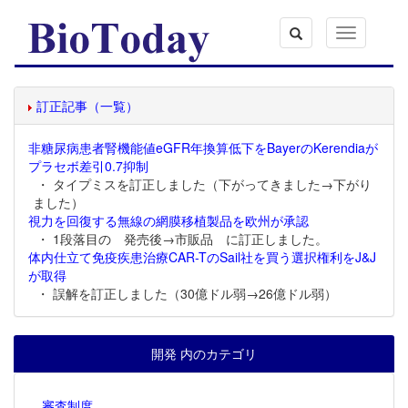
Toggle
navigation
訂正記事（一覧）
非糖尿病患者腎機能値eGFR年換算低下をBayerのKerendiaが
プラセボ差引0.7抑制
・ タイプミスを訂正しました（下がってきました→下がり
ました）
視力を回復する無線の網膜移植製品を欧州が承認
・ 1段落目の 発売後→市販品 に訂正しました。
体内仕立て免疫疾患治療CAR-TのSail社を買う選択権利をJ&J
が取得
・ 誤解を訂正しました（30億ドル弱→26億ドル弱）
開発 内のカテゴリ
審査制度