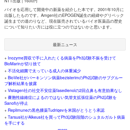
NTT出版 | 1600円
バイオを応用して開発中の新薬を紹介した本です。2001年10月に
出版したものです。Amgen社のEPOGEN誕生の経緯やグリベック
誕生までの道のりなど、現在販売されているバイオ医薬品の歴史
について知りたい方には役に立つのではないかと思います。
最新ニュース
+
Inozyme買収で手に入れたくる病薬をPh3試験不振を受けて
BioMarinが切り捨て
+
不活化細菌で太っている成人の体重減少
+
BioVie社がパーキンソン病薬bezisterimのPh2試験のサブグルー
プ解析結果を披露
+
Vistagen社の社交不安症薬fasedienolの2回点鼻も有意効果なし
+
嚢胞性線維症によるのではない気管支拡張症薬のPh2試験を
Sanofiが停止
+
Replimuneの黒色腫薬Tudriqevを米国がとうとう承認
+
Tarsus社がAlkeus社を買ってPh3試験段階のシュタルガルト病薬
を手にする
more...