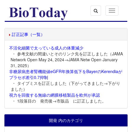
Toggle
navigation
訂正記事（一覧）
不活化細菌で太っている成人の体重減少
・ 参考文献の間違いとそのリンク先を訂正しました（JAMA
Network Open May 24, 2024→JAMA Netw Open January
31, 2025）
非糖尿病患者腎機能値eGFR年換算低下をBayerのKerendiaが
プラセボ差引0.7抑制
・ タイプミスを訂正しました（下がってきました→下がり
ました）
視力を回復する無線の網膜移植製品を欧州が承認
・ 1段落目の 発売後→市販品 に訂正しました。
開発 内のカテゴリ