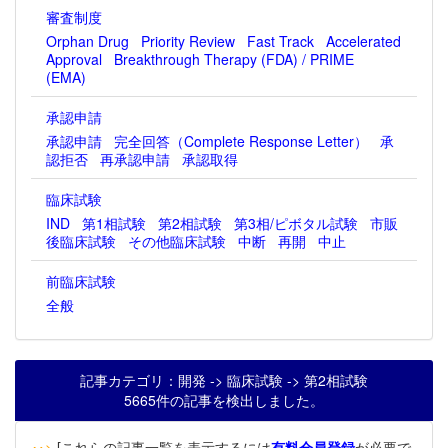
審査制度
Orphan Drug
Priority Review
Fast Track
Accelerated
Approval
Breakthrough Therapy (FDA) / PRIME
(EMA)
承認申請
承認申請
完全回答（Complete Response Letter）
承
認拒否
再承認申請
承認取得
臨床試験
IND
第1相試験
第2相試験
第3相/ピボタル試験
市販
後臨床試験
その他臨床試験
中断
再開
中止
前臨床試験
全般
記事カテゴリ：開発 -> 臨床試験 -> 第2相試験
5665件の記事を検出しました。
‥>
[これらの記事一覧を表示するには
有料会員登録
が必要で