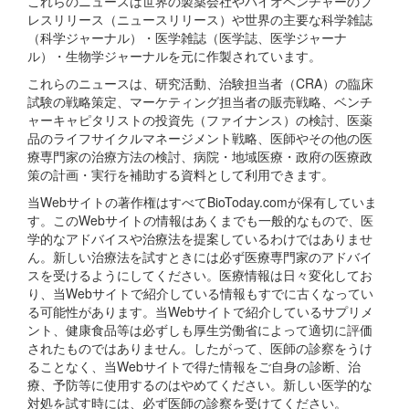
これらのニュースは世界の製薬会社やバイオベンチャーのプ
レスリリース（ニュースリリース）や世界の主要な科学雑誌
（科学ジャーナル）・医学雑誌（医学誌、医学ジャーナ
ル）・生物学ジャーナルを元に作製されています。
これらのニュースは、研究活動、治験担当者（CRA）の臨床
試験の戦略策定、マーケティング担当者の販売戦略、ベンチ
ャーキャピタリストの投資先（ファイナンス）の検討、医薬
品のライフサイクルマネージメント戦略、医師やその他の医
療専門家の治療方法の検討、病院・地域医療・政府の医療政
策の計画・実行を補助する資料として利用できます。
当Webサイトの著作権はすべてBioToday.comが保有していま
す。このWebサイトの情報はあくまでも一般的なもので、医
学的なアドバイスや治療法を提案しているわけではありませ
ん。新しい治療法を試すときには必ず医療専門家のアドバイ
スを受けるようにしてください。医療情報は日々変化してお
り、当Webサイトで紹介している情報もすでに古くなってい
る可能性があります。当Webサイトで紹介しているサプリメ
ント、健康食品等は必ずしも厚生労働省によって適切に評価
されたものではありません。したがって、医師の診察をうけ
ることなく、当Webサイトで得た情報をご自身の診断、治
療、予防等に使用するのはやめてください。新しい医学的な
対処を試す時には、必ず医師の診察を受けてください。