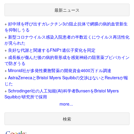
最新ニュース
+
好中球を呼び出すガレクチン3の阻止抗体で網膜の病的血管新生
を抑制しうる
+
新型コロナウイルス感染入院患者の半数近くにウイルス再活性化
が見られた
+
良好な代謝と関連するFNIP1遺伝子変化を同定
+
成長板が傷んだ後の病的骨形成を感覚神経の阻害薬ブピバカイン
で防ぎうる
+
Mironid社が多発性嚢胞腎薬の開発資金4600万ドル調達
+
AstraZenecaとBristol Myers Squibbの交渉はないとReutersが報
じた
+
Schrodinger社の人工知能(AI)科学者BunsenをBristol Myers
Squibbが研究所で採用
more...
検索