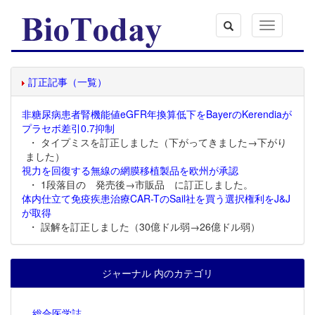
Toggle
navigation
訂正記事（一覧）
非糖尿病患者腎機能値eGFR年換算低下をBayerのKerendiaが
プラセボ差引0.7抑制
・ タイプミスを訂正しました（下がってきました→下がり
ました）
視力を回復する無線の網膜移植製品を欧州が承認
・ 1段落目の 発売後→市販品 に訂正しました。
体内仕立て免疫疾患治療CAR-TのSail社を買う選択権利をJ&J
が取得
・ 誤解を訂正しました（30億ドル弱→26億ドル弱）
ジャーナル 内のカテゴリ
総合医学誌