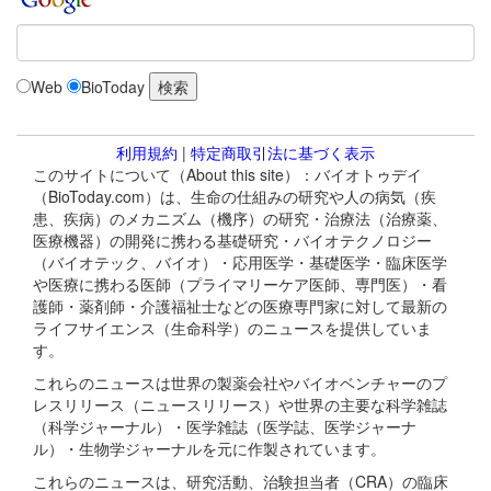
Web
BioToday
利用規約
|
特定商取引法に基づく表示
このサイトについて（About this site）：バイオトゥデイ
（BioToday.com）は、生命の仕組みの研究や人の病気（疾
患、疾病）のメカニズム（機序）の研究・治療法（治療薬、
医療機器）の開発に携わる基礎研究・バイオテクノロジー
（バイオテック、バイオ）・応用医学・基礎医学・臨床医学
や医療に携わる医師（プライマリーケア医師、専門医）・看
護師・薬剤師・介護福祉士などの医療専門家に対して最新の
ライフサイエンス（生命科学）のニュースを提供していま
す。
これらのニュースは世界の製薬会社やバイオベンチャーのプ
レスリリース（ニュースリリース）や世界の主要な科学雑誌
（科学ジャーナル）・医学雑誌（医学誌、医学ジャーナ
ル）・生物学ジャーナルを元に作製されています。
これらのニュースは、研究活動、治験担当者（CRA）の臨床