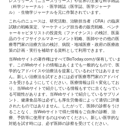
レスリリース（ニュースリリース）や世界の主要な科学雑誌
（科学ジャーナル）・医学雑誌（医学誌、医学ジャーナ
ル）・生物学ジャーナルを元に作製されています。
これらのニュースは、研究活動、治験担当者（CRA）の臨床
試験の戦略策定、マーケティング担当者の販売戦略、ベンチ
ャーキャピタリストの投資先（ファイナンス）の検討、医薬
品のライフサイクルマネージメント戦略、医師やその他の医
療専門家の治療方法の検討、病院・地域医療・政府の医療政
策の計画・実行を補助する資料として利用できます。
当Webサイトの著作権はすべてBioToday.comが保有していま
す。このWebサイトの情報はあくまでも一般的なもので、医
学的なアドバイスや治療法を提案しているわけではありませ
ん。新しい治療法を試すときには必ず医療専門家のアドバイ
スを受けるようにしてください。医療情報は日々変化してお
り、当Webサイトで紹介している情報もすでに古くなってい
る可能性があります。当Webサイトで紹介しているサプリメ
ント、健康食品等は必ずしも厚生労働省によって適切に評価
されたものではありません。したがって、医師の診察をうけ
ることなく、当Webサイトで得た情報をご自身の診断、治
療、予防等に使用するのはやめてください。新しい医学的な
対処を試す時には、必ず医師の診察を受けてください。