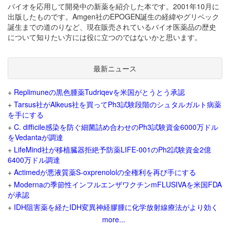
バイオを応用して開発中の新薬を紹介した本です。2001年10月に
出版したものです。Amgen社のEPOGEN誕生の経緯やグリベック
誕生までの道のりなど、現在販売されているバイオ医薬品の歴史
について知りたい方には役に立つのではないかと思います。
最新ニュース
+
Replimuneの黒色腫薬Tudriqevを米国がとうとう承認
+
Tarsus社がAlkeus社を買ってPh3試験段階のシュタルガルト病薬
を手にする
+
C. difficile感染を防ぐ細菌詰め合わせのPh3試験資金6000万ドル
をVedantaが調達
+
LifeMind社が移植臓器拒絶予防薬LIFE-001のPh2試験資金2億
6400万ドル調達
+
Actimedが悪液質薬S-oxprenololの全権利を再び手にする
+
Modernaの季節性インフルエンザワクチンmFLUSIVAを米国FDA
が承認
+
IDH阻害薬を経たIDH変異神経膠腫に化学放射線療法がより効く
more...