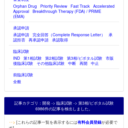
Orphan Drug
Priority Review
Fast Track
Accelerated
Approval
Breakthrough Therapy (FDA) / PRIME
(EMA)
承認申請
承認申請
完全回答（Complete Response Letter）
承
認拒否
再承認申請
承認取得
臨床試験
IND
第1相試験
第2相試験
第3相/ピボタル試験
市販
後臨床試験
その他臨床試験
中断
再開
中止
前臨床試験
全般
記事カテゴリ：開発 -> 臨床試験 -> 第3相/ピボタル試験
6986件の記事を検出しました。
‥>
[これらの記事一覧を表示するには
有料会員登録
が必要で
す]