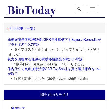
Toggle
navigation
訂正記事（一覧）
非糖尿病患者腎機能値eGFR年換算低下をBayerのKerendiaが
プラセボ差引0.7抑制
・ タイプミスを訂正しました（下がってきました→下がり
ました）
視力を回復する無線の網膜移植製品を欧州が承認
・ 1段落目の 発売後→市販品 に訂正しました。
体内仕立て免疫疾患治療CAR-TのSail社を買う選択権利をJ&J
が取得
・ 誤解を訂正しました（30億ドル弱→26億ドル弱）
開発 内のカテゴリ
審査制度