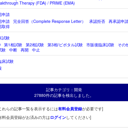
akthrough Therapy (FDA) / PRIME (EMA)
認申請
認申請
完全回答（Complete Response Letter）
承認拒否
再承認申
認取得
床試験
D
第1相試験
第2相試験
第3相/ピボタル試験
市販後臨床試験
その
試験
中断
再開
中止
臨床試験
般
記事カテゴリ：開発
27880件の記事を検出しました。
これらの記事一覧を表示するには
有料会員登録
が必要です]
有料会員登録がお済みの方は
ログイン
してください]