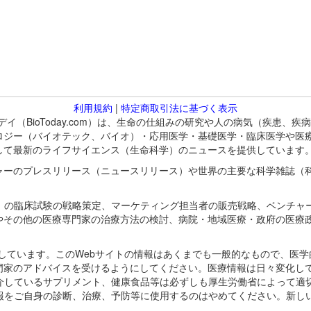
利用規約
|
特定商取引法に基づく表示
バイオトゥデイ（BioToday.com）は、生命の仕組みの研究や人の病気（
ロジー（バイオテック、バイオ）・応用医学・基礎医学・臨床医学や医
して最新のライフサイエンス（生命科学）のニュースを提供しています
ャーのプレスリリース（ニュースリリース）や世界の主要な科学雑誌（
A）の臨床試験の戦略策定、マーケティング担当者の販売戦略、ベンチャ
やその他の医療専門家の治療方法の検討、病院・地域医療・政府の医療
omが保有しています。このWebサイトの情報はあくまでも一般的なもので、
門家のアドバイスを受けるようにしてください。医療情報は日々変化して
紹介しているサプリメント、健康食品等は必ずしも厚生労働省によって適
情報をご自身の診断、治療、予防等に使用するのはやめてください。新し