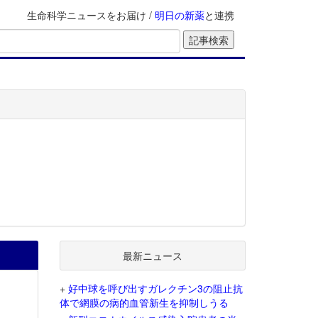
生命科学ニュースをお届け /
明日の新薬
と連携
最新ニュース
+
好中球を呼び出すガレクチン3の阻止抗
体で網膜の病的血管新生を抑制しうる