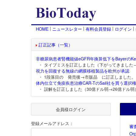
|
|
|
|
HOME
ニュースレター
有料会員登録
ログイン
訂正記事（一覧）
非糖尿病患者腎機能値eGFR年換算低下をBayerのKer
・ タイプミスを訂正しました（下がってきました
視力を回復する無線の網膜移植製品を欧州が承認
・ 1段落目の 発売後→市販品 に訂正しました。
体内仕立て免疫疾患治療CAR-TのSail社を買う選択権
・ 誤解を訂正しました（30億ドル弱→26億ドル弱
会員様ログイン
登録メールアドレス：
審
Or