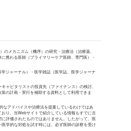
疾患、疾病）のメカニズム（機序）の研究・治療法（治療薬、
療に携わる医師（プライマリーケア医師、専門医）・
。
科学ジャーナル）・医学雑誌（医学誌、医学ジャーナ
ーキャピタリストの投資先（ファイナンス）の検討、
政策の計画・実行を補助する資料として利用できま
医学的なアドバイスや治療法を提案しているわけではあ
おり、当Webサイトで紹介している情報もすでに古
切に評価されたものではありません。したがって、医
い医学的な対処を試す時には、必ず医師の診察を受け