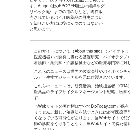
す。Amgen社のEPOGEN誕生の経緯やグ
リベック誕生までの道のりなど、現在販
売されているバイオ医薬品の歴史につい
て知りたい方には役に立つのではないか
と思います。
このサイトについて（About this site）：
医療機器）の開発に携わる基礎研究・バイオテクノ
看護師・薬剤師・介護福祉士などの医療専門家に対
これらのニュースは世界の製薬会社やバイオベンチ
ル）・生物学ジャーナルを元に作製されています。
これらのニュースは、研究活動、治験担当者（CR
医薬品のライフサイクルマネージメント戦略、医師
す。
当Webサイトの著作権はすべてBioToday.c
りません。新しい治療法を試すときには必ず医療専
くなっている可能性があります。当Webサイトで
師の診察をうけることなく、当Webサイトで得た
てください。