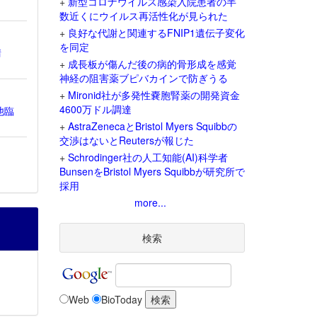
+
新型コロナウイルス感染入院患者の半
数近くにウイルス再活性化が見られた
+
良好な代謝と関連するFNIP1遺伝子変化
を同定
請
+
成長板が傷んだ後の病的骨形成を感覚
神経の阻害薬ブピバカインで防ぎうる
+
Mironid社が多発性嚢胞腎薬の開発資金
4600万ドル調達
他臨
+
AstraZenecaとBristol Myers Squibbの
交渉はないとReutersが報じた
+
Schrodinger社の人工知能(AI)科学者
BunsenをBristol Myers Squibbが研究所で
採用
more...
検索
Web
BioToday