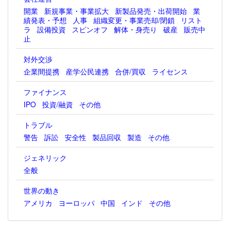
開業
新規事業・事業拡大
新製品発売・出荷開始
業
績発表・予想
人事
組織変更・事業売却/閉鎖
リスト
ラ
設備投資
スピンオフ
解体・身売り
破産
販売中
止
対外交渉
企業間提携
産学公民連携
合併/買収
ライセンス
ファイナンス
IPO
投資/融資
その他
トラブル
警告
訴訟
安全性
製品回収
製造
その他
ジェネリック
全般
世界の動き
アメリカ
ヨーロッパ
中国
インド
その他