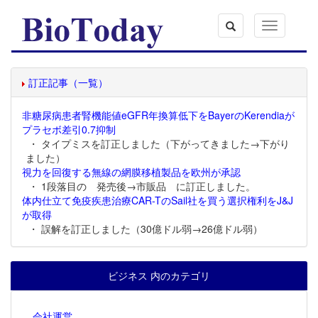
Toggle
navigation
訂正記事（一覧）
非糖尿病患者腎機能値eGFR年換算低下をBayerのKerendiaが
プラセボ差引0.7抑制
・ タイプミスを訂正しました（下がってきました→下がり
ました）
視力を回復する無線の網膜移植製品を欧州が承認
・ 1段落目の 発売後→市販品 に訂正しました。
体内仕立て免疫疾患治療CAR-TのSail社を買う選択権利をJ&J
が取得
・ 誤解を訂正しました（30億ドル弱→26億ドル弱）
ビジネス 内のカテゴリ
会社運営