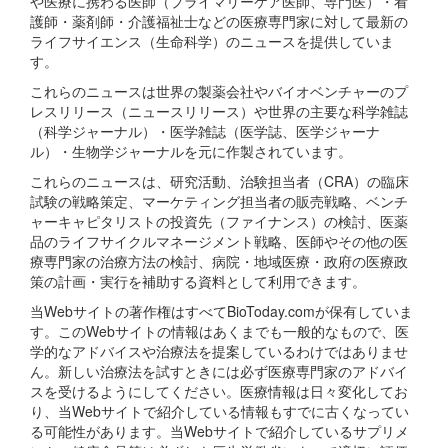
や医療に携わる医師（プライマリーケア医師、専門医）・看
護師・薬剤師・介護福祉士などの医療専門家に対して最新の
ライフサイエンス（生命科学）のニュースを提供していま
す。
これらのニュースは世界の製薬会社やバイオベンチャーのプ
レスリリース（ニュースリリース）や世界の主要な科学雑誌
（科学ジャーナル）・医学雑誌（医学誌、医学ジャーナ
ル）・生物学ジャーナルを元に作製されています。
これらのニュースは、研究活動、治験担当者（CRA）の臨床
試験の戦略策定、マーケティング担当者の販売戦略、ベンチ
ャーキャピタリストの投資先（ファイナンス）の検討、医薬
品のライフサイクルマネージメント戦略、医師やその他の医
療専門家の治療方法の検討、病院・地域医療・政府の医療政
策の計画・実行を補助する資料として利用できます。
当Webサイトの著作権はすべてBioToday.comが保有していま
す。このWebサイトの情報はあくまでも一般的なもので、医
学的なアドバイスや治療法を提案しているわけではありませ
ん。新しい治療法を試すときには必ず医療専門家のアドバイ
スを受けるようにしてください。医療情報は日々変化してお
り、当Webサイトで紹介している情報もすでに古くなってい
る可能性があります。当Webサイトで紹介しているサプリメ