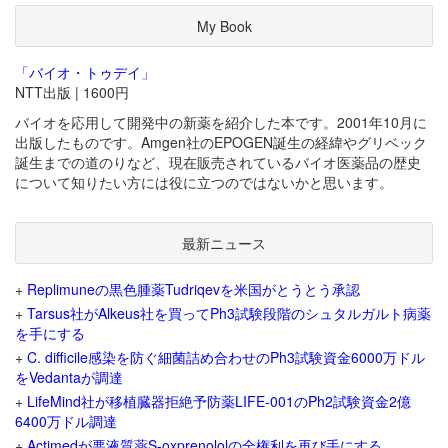
My Book
「バイオ・トゥデイ」
NTT出版 | 1600円
バイオを応用して開発中の新薬を紹介した本です。2001年10月に
出版したものです。Amgen社のEPOGEN誕生の経緯やグリベック
誕生までの道のりなど、現在販売されているバイオ医薬品の歴史
について知りたい方には役に立つのではないかと思います。
最新ニュース
+
Replimuneの黒色腫薬Tudriqevを米国がとうとう承認
+
Tarsus社がAlkeus社を買ってPh3試験段階のシュタルガルト病薬
を手にする
+
C. difficile感染を防ぐ細菌詰め合わせのPh3試験資金6000万ドル
をVedantaが調達
+
LifeMind社が移植臓器拒絶予防薬LIFE-001のPh2試験資金2億
6400万ドル調達
+
Actimedが悪液質薬S-oxprenololの全権利を再び手にする