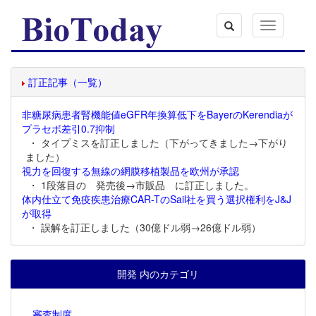
Toggle
navigation
訂正記事（一覧）
非糖尿病患者腎機能値eGFR年換算低下をBayerのKerendiaが
プラセボ差引0.7抑制
・ タイプミスを訂正しました（下がってきました→下がり
ました）
視力を回復する無線の網膜移植製品を欧州が承認
・ 1段落目の 発売後→市販品 に訂正しました。
体内仕立て免疫疾患治療CAR-TのSail社を買う選択権利をJ&J
が取得
・ 誤解を訂正しました（30億ドル弱→26億ドル弱）
開発 内のカテゴリ
審査制度