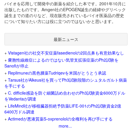
バイオを応用して開発中の新薬を紹介した本です。2001年10月に
出版したものです。Amgen社のEPOGEN誕生の経緯やグリベック
誕生までの道のりなど、現在販売されているバイオ医薬品の歴史
について知りたい方には役に立つのではないかと思います。
最新ニュース
+
Vistagen社の社交不安症薬fasedienolの2回点鼻も有意効果なし
+
嚢胞性線維症によるのではない気管支拡張症薬のPh2試験を
Sanofiが停止
+
Replimuneの黒色腫薬Tudriqevを米国がとうとう承認
+
Tarsus社がAlkeus社を買ってPh3試験段階のシュタルガルト病薬
を手にする
+
C. difficile感染を防ぐ細菌詰め合わせのPh3試験資金6000万ドル
をVedantaが調達
+
LifeMind社が移植臓器拒絶予防薬LIFE-001のPh2試験資金2億
6400万ドル調達
+
Actimedが悪液質薬S-oxprenololの全権利を再び手にする
more...