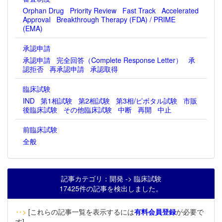
Orphan Drug
Priority Review
Fast Track
Accelerated
Approval
Breakthrough Therapy (FDA) / PRIME
(EMA)
承認申請
承認申請
完全回答（Complete Response Letter）
承
認拒否
再承認申請
承認取得
臨床試験
IND
第1相試験
第2相試験
第3相/ピボタル試験
市販
後臨床試験
その他臨床試験
中断
再開
中止
前臨床試験
全般
記事カテゴリ：開発 -> 臨床試験
17425件の記事を検出しました。
‥>
[これらの記事一覧を表示するには
有料会員登録
が必要で
す]