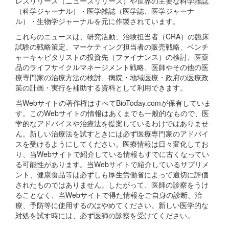
レスリリース（ニュースリリース）や世界の主要な科学雑誌
（科学ジャーナル）・医学雑誌（医学誌、医学ジャーナ
ル）・生物学ジャーナルを元に作製されています。
これらのニュースは、研究活動、治験担当者（CRA）の臨床
試験の戦略策定、マーケティング担当者の販売戦略、ベンチ
ャーキャピタリストの投資先（ファイナンス）の検討、医薬
品のライフサイクルマネージメント戦略、医師やその他の医
療専門家の治療方法の検討、病院・地域医療・政府の医療政
策の計画・実行を補助する資料として利用できます。
当Webサイトの著作権はすべてBioToday.comが保有していま
す。このWebサイトの情報はあくまでも一般的なもので、医
学的なアドバイスや治療法を提案しているわけではありませ
ん。新しい治療法を試すときには必ず医療専門家のアドバイ
スを受けるようにしてください。医療情報は日々変化してお
り、当Webサイトで紹介している情報もすでに古くなってい
る可能性があります。当Webサイトで紹介しているサプリメ
ント、健康食品等は必ずしも厚生労働省によって適切に評価
されたものではありません。したがって、医師の診察をうけ
ることなく、当Webサイトで得た情報をご自身の診断、治
療、予防等に使用するのはやめてください。新しい医学的な
対処を試す時には、必ず医師の診察を受けてください。