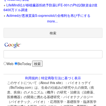
+
LifeMind社が移植臓器拒絶予防薬LIFE-001のPh2試験資金2億
6400万ドル調達
+
Actimedが悪液質薬S-oxprenololの全権利を再び手にする
more...
検索
Web
BioToday
利用規約
|
特定商取引法に基づく表示
このサイトについて（About this site）：バイオトゥデイ
（BioToday.com）は、生命の仕組みの研究や人の病気（疾
患、疾病）のメカニズム（機序）の研究・治療法（治療薬、
医療機器）の開発に携わる基礎研究・バイオテクノロジー
（バイオテック、バイオ）・応用医学・基礎医学・臨床医学