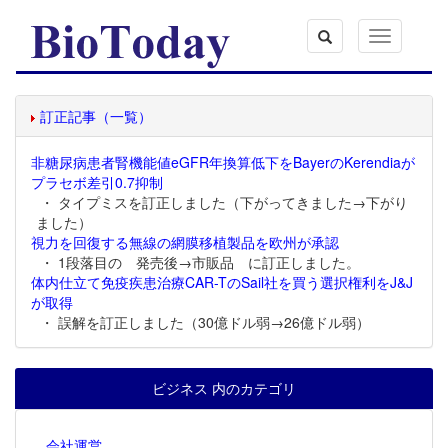
Toggle
navigation
訂正記事（一覧）
非糖尿病患者腎機能値eGFR年換算低下をBayerのKerendiaが
プラセボ差引0.7抑制
・ タイプミスを訂正しました（下がってきました→下がり
ました）
視力を回復する無線の網膜移植製品を欧州が承認
・ 1段落目の 発売後→市販品 に訂正しました。
体内仕立て免疫疾患治療CAR-TのSail社を買う選択権利をJ&J
が取得
・ 誤解を訂正しました（30億ドル弱→26億ドル弱）
ビジネス 内のカテゴリ
会社運営