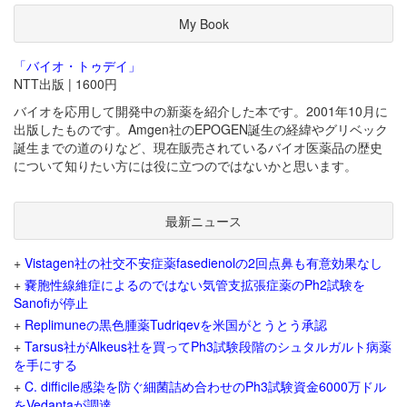
My Book
「バイオ・トゥデイ」
NTT出版 | 1600円
バイオを応用して開発中の新薬を紹介した本です。2001年10月に
出版したものです。Amgen社のEPOGEN誕生の経緯やグリベック
誕生までの道のりなど、現在販売されているバイオ医薬品の歴史
について知りたい方には役に立つのではないかと思います。
最新ニュース
+
Vistagen社の社交不安症薬fasedienolの2回点鼻も有意効果なし
+
嚢胞性線維症によるのではない気管支拡張症薬のPh2試験を
Sanofiが停止
+
Replimuneの黒色腫薬Tudriqevを米国がとうとう承認
+
Tarsus社がAlkeus社を買ってPh3試験段階のシュタルガルト病薬
を手にする
+
C. difficile感染を防ぐ細菌詰め合わせのPh3試験資金6000万ドル
をVedantaが調達