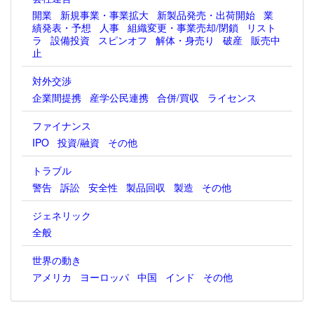
開業
新規事業・事業拡大
新製品発売・出荷開始
業
績発表・予想
人事
組織変更・事業売却/閉鎖
リスト
ラ
設備投資
スピンオフ
解体・身売り
破産
販売中
止
対外交渉
企業間提携
産学公民連携
合併/買収
ライセンス
ファイナンス
IPO
投資/融資
その他
トラブル
警告
訴訟
安全性
製品回収
製造
その他
ジェネリック
全般
世界の動き
アメリカ
ヨーロッパ
中国
インド
その他