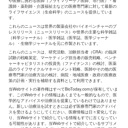
や医療に携わる医師（プライマリーケア医師、専門医）・看
護師・薬剤師・介護福祉士などの医療専門家に対して最新の
ライフサイエンス（生命科学）のニュースを提供していま
す。
これらのニュースは世界の製薬会社やバイオベンチャーのプ
レスリリース（ニュースリリース）や世界の主要な科学雑誌
（科学ジャーナル）・医学雑誌（医学誌、医学ジャーナ
ル）・生物学ジャーナルを元に作製されています。
これらのニュースは、研究活動、治験担当者（CRA）の臨床
試験の戦略策定、マーケティング担当者の販売戦略、ベンチ
ャーキャピタリストの投資先（ファイナンス）の検討、医薬
品のライフサイクルマネージメント戦略、医師やその他の医
療専門家の治療方法の検討、病院・地域医療・政府の医療政
策の計画・実行を補助する資料として利用できます。
当Webサイトの著作権はすべてBioToday.comが保有していま
す。このWebサイトの情報はあくまでも一般的なもので、医
学的なアドバイスや治療法を提案しているわけではありませ
ん。新しい治療法を試すときには必ず医療専門家のアドバイ
スを受けるようにしてください。医療情報は日々変化してお
り、当Webサイトで紹介している情報もすでに古くなってい
る可能性があります。当Webサイトで紹介しているサプリメ