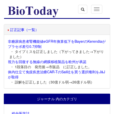
Toggle
navigation
訂正記事（一覧）
非糖尿病患者腎機能値eGFR年換算低下をBayerのKerendiaが
プラセボ差引0.7抑制
・ タイプミスを訂正しました（下がってきました→下がり
ました）
視力を回復する無線の網膜移植製品を欧州が承認
・ 1段落目の 発売後→市販品 に訂正しました。
体内仕立て免疫疾患治療CAR-TのSail社を買う選択権利をJ&J
が取得
・ 誤解を訂正しました（30億ドル弱→26億ドル弱）
ジャーナル 内のカテゴリ
総合医学誌