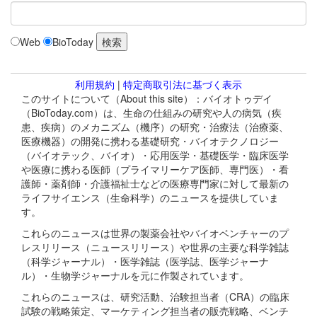
Web
BioToday
利用規約
|
特定商取引法に基づく表示
このサイトについて（About this site）：バイオトゥデイ
（BioToday.com）は、生命の仕組みの研究や人の病気（疾
患、疾病）のメカニズム（機序）の研究・治療法（治療薬、
医療機器）の開発に携わる基礎研究・バイオテクノロジー
（バイオテック、バイオ）・応用医学・基礎医学・臨床医学
や医療に携わる医師（プライマリーケア医師、専門医）・看
護師・薬剤師・介護福祉士などの医療専門家に対して最新の
ライフサイエンス（生命科学）のニュースを提供していま
す。
これらのニュースは世界の製薬会社やバイオベンチャーのプ
レスリリース（ニュースリリース）や世界の主要な科学雑誌
（科学ジャーナル）・医学雑誌（医学誌、医学ジャーナ
ル）・生物学ジャーナルを元に作製されています。
これらのニュースは、研究活動、治験担当者（CRA）の臨床
試験の戦略策定、マーケティング担当者の販売戦略、ベンチ