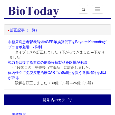
Toggle
navigation
訂正記事（一覧）
非糖尿病患者腎機能値eGFR年換算低下をBayerのKerendiaが
プラセボ差引0.7抑制
・ タイプミスを訂正しました（下がってきました→下がり
ました）
視力を回復する無線の網膜移植製品を欧州が承認
・ 1段落目の 発売後→市販品 に訂正しました。
体内仕立て免疫疾患治療CAR-TのSail社を買う選択権利をJ&J
が取得
・ 誤解を訂正しました（30億ドル弱→26億ドル弱）
開発 内のカテゴリ
審査制度