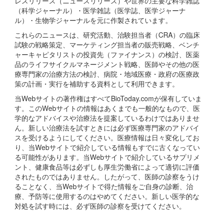
レスリリース（ニュースリリース）や世界の主要な科学雑誌
（科学ジャーナル）・医学雑誌（医学誌、医学ジャーナ
ル）・生物学ジャーナルを元に作製されています。
これらのニュースは、研究活動、治験担当者（CRA）の臨床
試験の戦略策定、マーケティング担当者の販売戦略、ベンチ
ャーキャピタリストの投資先（ファイナンス）の検討、医薬
品のライフサイクルマネージメント戦略、医師やその他の医
療専門家の治療方法の検討、病院・地域医療・政府の医療政
策の計画・実行を補助する資料として利用できます。
当Webサイトの著作権はすべてBioToday.comが保有していま
す。このWebサイトの情報はあくまでも一般的なもので、医
学的なアドバイスや治療法を提案しているわけではありませ
ん。新しい治療法を試すときには必ず医療専門家のアドバイ
スを受けるようにしてください。医療情報は日々変化してお
り、当Webサイトで紹介している情報もすでに古くなってい
る可能性があります。当Webサイトで紹介しているサプリメ
ント、健康食品等は必ずしも厚生労働省によって適切に評価
されたものではありません。したがって、医師の診察をうけ
ることなく、当Webサイトで得た情報をご自身の診断、治
療、予防等に使用するのはやめてください。新しい医学的な
対処を試す時には、必ず医師の診察を受けてください。