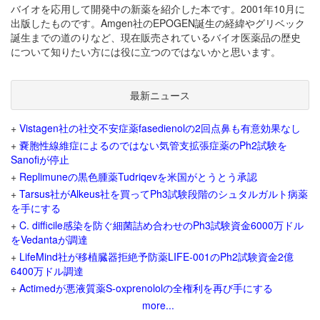
バイオを応用して開発中の新薬を紹介した本です。2001年10月に
出版したものです。Amgen社のEPOGEN誕生の経緯やグリベック
誕生までの道のりなど、現在販売されているバイオ医薬品の歴史
について知りたい方には役に立つのではないかと思います。
最新ニュース
+
Vistagen社の社交不安症薬fasedienolの2回点鼻も有意効果なし
+
嚢胞性線維症によるのではない気管支拡張症薬のPh2試験を
Sanofiが停止
+
Replimuneの黒色腫薬Tudriqevを米国がとうとう承認
+
Tarsus社がAlkeus社を買ってPh3試験段階のシュタルガルト病薬
を手にする
+
C. difficile感染を防ぐ細菌詰め合わせのPh3試験資金6000万ドル
をVedantaが調達
+
LifeMind社が移植臓器拒絶予防薬LIFE-001のPh2試験資金2億
6400万ドル調達
+
Actimedが悪液質薬S-oxprenololの全権利を再び手にする
more...