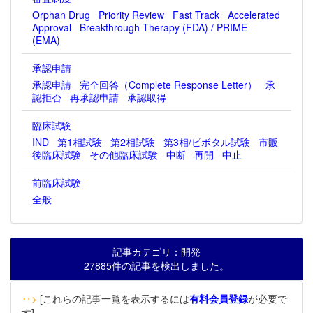
Orphan Drug
Priority Review
Fast Track
Accelerated
Approval
Breakthrough Therapy (FDA) / PRIME
(EMA)
承認申請
承認申請
完全回答（Complete Response Letter）
承
認拒否
再承認申請
承認取得
臨床試験
IND
第1相試験
第2相試験
第3相/ピボタル試験
市販
後臨床試験
その他臨床試験
中断
再開
中止
前臨床試験
全般
記事カテゴリ：開発
27885件の記事を検出しました。
‥>
[これらの記事一覧を表示するには
有料会員登録
が必要で
す]