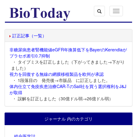
Toggle
navigation
訂正記事（一覧）
非糖尿病患者腎機能値eGFR年換算低下をBayerのKerendiaが
プラセボ差引0.7抑制
・ タイプミスを訂正しました（下がってきました→下がり
ました）
視力を回復する無線の網膜移植製品を欧州が承認
・ 1段落目の 発売後→市販品 に訂正しました。
体内仕立て免疫疾患治療CAR-TのSail社を買う選択権利をJ&J
が取得
・ 誤解を訂正しました（30億ドル弱→26億ドル弱）
ジャーナル 内のカテゴリ
総合医学誌