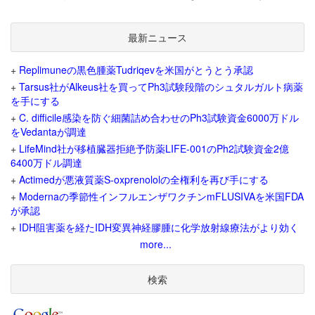
最新ニュース
+
Replimuneの黒色腫薬Tudriqevを米国がとうとう承認
+
Tarsus社がAlkeus社を買ってPh3試験段階のシュタルガルト病薬
を手にする
+
C. difficile感染を防ぐ細菌詰め合わせのPh3試験資金6000万ドル
をVedantaが調達
+
LifeMind社が移植臓器拒絶予防薬LIFE-001のPh2試験資金2億
6400万ドル調達
+
Actimedが悪液質薬S-oxprenololの全権利を再び手にする
+
Modernaの季節性インフルエンザワクチンmFLUSIVAを米国FDA
が承認
+
IDH阻害薬を経たIDH変異神経膠腫に化学放射線療法がより効く
more...
検索