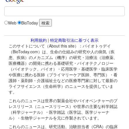
Web
BioToday
利用規約
|
特定商取引法に基づく表示
このサイトについて（About this site）：バイオトゥデイ
（BioToday.com）は、生命の仕組みの研究や人の病気（疾
患、疾病）のメカニズム（機序）の研究・治療法（治療薬、
医療機器）の開発に携わる基礎研究・バイオテクノロジー
（バイオテック、バイオ）・応用医学・基礎医学・臨床医学
や医療に携わる医師（プライマリーケア医師、専門医）・看
護師・薬剤師・介護福祉士などの医療専門家に対して最新の
ライフサイエンス（生命科学）のニュースを提供していま
す。
これらのニュースは世界の製薬会社やバイオベンチャーのプ
レスリリース（ニュースリリース）や世界の主要な科学雑誌
（科学ジャーナル）・医学雑誌（医学誌、医学ジャーナ
ル）・生物学ジャーナルを元に作製されています。
これらのニュースは、研究活動、治験担当者（CRA）の臨床