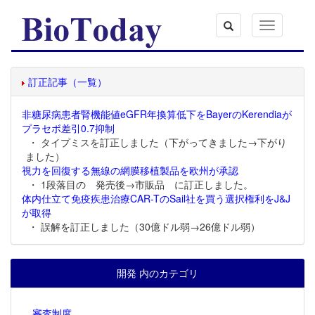
Toggle
navigation
訂正記事（一覧）
非糖尿病患者腎機能値eGFR年換算低下をBayerのKerendiaが
プラセボ差引0.7抑制
・ タイプミスを訂正しました（下がってきました→下がり
ました）
視力を回復する無線の網膜移植製品を欧州が承認
・ 1段落目の 発売後→市販品 に訂正しました。
体内仕立て免疫疾患治療CAR-TのSail社を買う選択権利をJ&J
が取得
・ 誤解を訂正しました（30億ドル弱→26億ドル弱）
開発 内のカテゴリ
審査制度