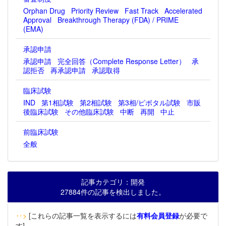
Orphan Drug
Priority Review
Fast Track
Accelerated
Approval
Breakthrough Therapy (FDA) / PRIME
(EMA)
承認申請
承認申請
完全回答（Complete Response Letter）
承
認拒否
再承認申請
承認取得
臨床試験
IND
第1相試験
第2相試験
第3相/ピボタル試験
市販
後臨床試験
その他臨床試験
中断
再開
中止
前臨床試験
全般
記事カテゴリ：開発
27884件の記事を検出しました。
‥>
[これらの記事一覧を表示するには
有料会員登録
が必要で
す]