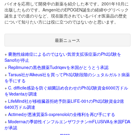
バイオを応用して開発中の新薬を紹介した本です。2001年10月に
出版したものです。Amgen社のEPOGEN誕生の経緯やグリベック
誕生までの道のりなど、現在販売されているバイオ医薬品の歴史
について知りたい方には役に立つのではないかと思います。
最新ニュース
+
嚢胞性線維症によるのではない気管支拡張症薬のPh2試験を
Sanofiが停止
+
Replimuneの黒色腫薬Tudriqevを米国がとうとう承認
+
Tarsus社がAlkeus社を買ってPh3試験段階のシュタルガルト病薬
を手にする
+
C. difficile感染を防ぐ細菌詰め合わせのPh3試験資金6000万ドル
をVedantaが調達
+
LifeMind社が移植臓器拒絶予防薬LIFE-001のPh2試験資金2億
6400万ドル調達
+
Actimedが悪液質薬S-oxprenololの全権利を再び手にする
+
Modernaの季節性インフルエンザワクチンmFLUSIVAを米国FDA
が承認
more...