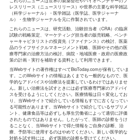
これらのニュースは世界の製薬会社やバイオベンチャーのプ
レスリリース（ニュースリリース）や世界の主要な科学雑誌
（科学ジャーナル）・医学雑誌（医学誌、医学ジャーナ
ル）・生物学ジャーナルを元に作製されています。
これらのニュースは、研究活動、治験担当者（CRA）の臨床
試験の戦略策定、マーケティング担当者の販売戦略、ベンチ
ャーキャピタリストの投資先（ファイナンス）の検討、医薬
品のライフサイクルマネージメント戦略、医師やその他の医
療専門家の治療方法の検討、病院・地域医療・政府の医療政
策の計画・実行を補助する資料として利用できます。
当Webサイトの著作権はすべてBioToday.comが保有していま
す。このWebサイトの情報はあくまでも一般的なもので、医
学的なアドバイスや治療法を提案しているわけではありませ
ん。新しい治療法を試すときには必ず医療専門家のアドバイ
スを受けるようにしてください。医療情報は日々変化してお
り、当Webサイトで紹介している情報もすでに古くなってい
る可能性があります。当Webサイトで紹介しているサプリメ
ント、健康食品等は必ずしも厚生労働省によって適切に評価
されたものではありません。したがって、医師の診察をうけ
ることなく、当Webサイトで得た情報をご自身の診断、治
療、予防等に使用するのはやめてください。新しい医学的な
対処を試す時には、必ず医師の診察を受けてください。