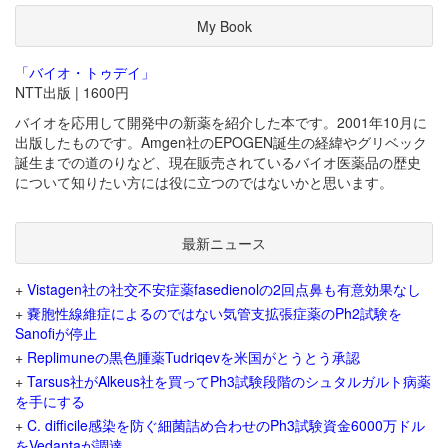
My Book
「バイオ・トゥデイ」
NTT出版 | 1600円
バイオを応用して開発中の新薬を紹介した本です。2001年10月に
出版したものです。Amgen社のEPOGEN誕生の経緯やグリベック
誕生までの道のりなど、現在販売されているバイオ医薬品の歴史
について知りたい方には役に立つのではないかと思います。
最新ニュース
+
Vistagen社の社交不安症薬fasedienolの2回点鼻も有意効果なし
+
嚢胞性線維症によるのではない気管支拡張症薬のPh2試験を
Sanofiが停止
+
Replimuneの黒色腫薬Tudriqevを米国がとうとう承認
+
Tarsus社がAlkeus社を買ってPh3試験段階のシュタルガルト病薬
を手にする
+
C. difficile感染を防ぐ細菌詰め合わせのPh3試験資金6000万ドル
をVedantaが調達