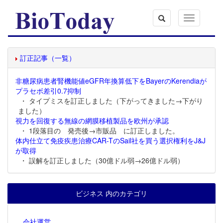
Toggle
navigation
訂正記事（一覧）
非糖尿病患者腎機能値eGFR年換算低下をBayerのKerendiaが
プラセボ差引0.7抑制
・ タイプミスを訂正しました（下がってきました→下がり
ました）
視力を回復する無線の網膜移植製品を欧州が承認
・ 1段落目の 発売後→市販品 に訂正しました。
体内仕立て免疫疾患治療CAR-TのSail社を買う選択権利をJ&J
が取得
・ 誤解を訂正しました（30億ドル弱→26億ドル弱）
ビジネス 内のカテゴリ
会社運営