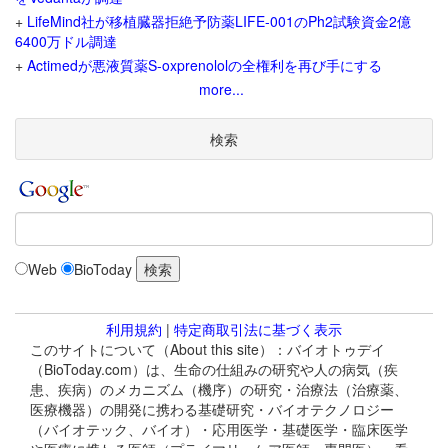
+
LifeMind社が移植臓器拒絶予防薬LIFE-001のPh2試験資金2億
6400万ドル調達
+
Actimedが悪液質薬S-oxprenololの全権利を再び手にする
more...
検索
Web
BioToday
利用規約
|
特定商取引法に基づく表示
このサイトについて（About this site）：バイオトゥデイ
（BioToday.com）は、生命の仕組みの研究や人の病気（疾
患、疾病）のメカニズム（機序）の研究・治療法（治療薬、
医療機器）の開発に携わる基礎研究・バイオテクノロジー
（バイオテック、バイオ）・応用医学・基礎医学・臨床医学