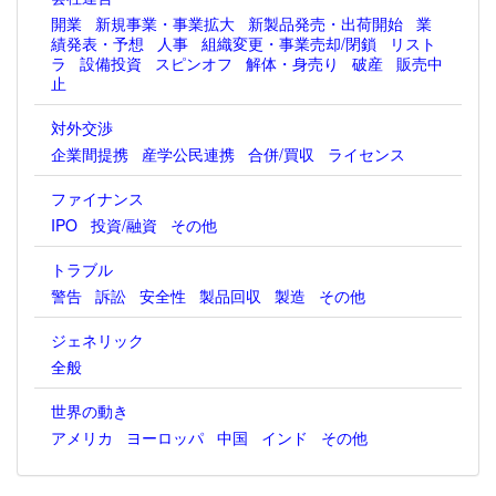
開業
新規事業・事業拡大
新製品発売・出荷開始
業
績発表・予想
人事
組織変更・事業売却/閉鎖
リスト
ラ
設備投資
スピンオフ
解体・身売り
破産
販売中
止
対外交渉
企業間提携
産学公民連携
合併/買収
ライセンス
ファイナンス
IPO
投資/融資
その他
トラブル
警告
訴訟
安全性
製品回収
製造
その他
ジェネリック
全般
世界の動き
アメリカ
ヨーロッパ
中国
インド
その他