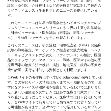
や医療に携わる医師（プライマリーケア医師、専門医）・看
護師・薬剤師・介護福祉士などの医療専門家に対して最新の
ライフサイエンス（生命科学）のニュースを提供していま
す。
これらのニュースは世界の製薬会社やバイオベンチャーのプ
レスリリース（ニュースリリース）や世界の主要な科学雑誌
（科学ジャーナル）・医学雑誌（医学誌、医学ジャーナ
ル）・生物学ジャーナルを元に作製されています。
これらのニュースは、研究活動、治験担当者（CRA）の臨床
試験の戦略策定、マーケティング担当者の販売戦略、ベンチ
ャーキャピタリストの投資先（ファイナンス）の検討、医薬
品のライフサイクルマネージメント戦略、医師やその他の医
療専門家の治療方法の検討、病院・地域医療・政府の医療政
策の計画・実行を補助する資料として利用できます。
当Webサイトの著作権はすべてBioToday.comが保有していま
す。このWebサイトの情報はあくまでも一般的なもので、医
学的なアドバイスや治療法を提案しているわけではありませ
ん。新しい治療法を試すときには必ず医療専門家のアドバイ
スを受けるようにしてください。医療情報は日々変化してお
り、当Webサイトで紹介している情報もすでに古くなってい
る可能性があります。当Webサイトで紹介しているサプリメ