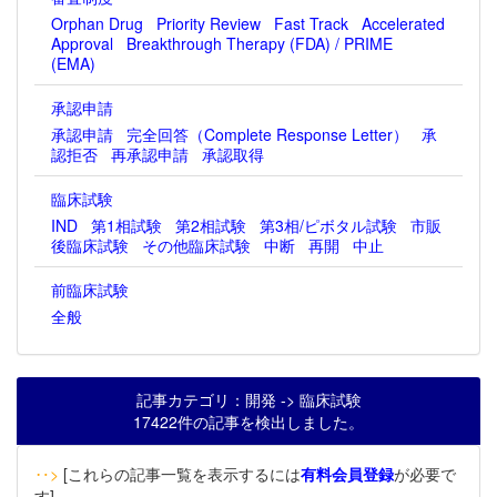
Orphan Drug
Priority Review
Fast Track
Accelerated
Approval
Breakthrough Therapy (FDA) / PRIME
(EMA)
承認申請
承認申請
完全回答（Complete Response Letter）
承
認拒否
再承認申請
承認取得
臨床試験
IND
第1相試験
第2相試験
第3相/ピボタル試験
市販
後臨床試験
その他臨床試験
中断
再開
中止
前臨床試験
全般
記事カテゴリ：開発 -> 臨床試験
17422件の記事を検出しました。
‥>
[これらの記事一覧を表示するには
有料会員登録
が必要で
す]