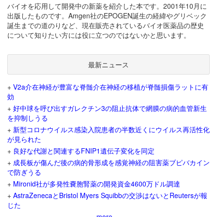
バイオを応用して開発中の新薬を紹介した本です。2001年10月に
出版したものです。Amgen社のEPOGEN誕生の経緯やグリベック
誕生までの道のりなど、現在販売されているバイオ医薬品の歴史
について知りたい方には役に立つのではないかと思います。
最新ニュース
+
V2a介在神経が豊富な脊髄介在神経の移植が脊髄損傷ラットに有
効
+
好中球を呼び出すガレクチン3の阻止抗体で網膜の病的血管新生
を抑制しうる
+
新型コロナウイルス感染入院患者の半数近くにウイルス再活性化
が見られた
+
良好な代謝と関連するFNIP1遺伝子変化を同定
+
成長板が傷んだ後の病的骨形成を感覚神経の阻害薬ブピバカイン
で防ぎうる
+
Mironid社が多発性嚢胞腎薬の開発資金4600万ドル調達
+
AstraZenecaとBristol Myers Squibbの交渉はないとReutersが報
じた
more...