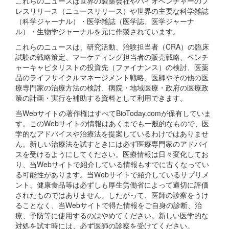
これらのニュースは世界の製薬会社やバイオベンチャーのプ
レスリリース（ニュースリリース）や世界の主要な科学雑誌
（科学ジャーナル）・医学雑誌（医学誌、医学ジャーナ
ル）・生物学ジャーナルを元に作製されています。
これらのニュースは、研究活動、治験担当者（CRA）の臨床
試験の戦略策定、マーケティング担当者の販売戦略、ベンチ
ャーキャピタリストの投資先（ファイナンス）の検討、医薬
品のライフサイクルマネージメント戦略、医師やその他の医
療専門家の治療方法の検討、病院・地域医療・政府の医療政
策の計画・実行を補助する資料として利用できます。
当Webサイトの著作権はすべてBioToday.comが保有していま
す。このWebサイトの情報はあくまでも一般的なもので、医
学的なアドバイスや治療法を提案しているわけではありませ
ん。新しい治療法を試すときには必ず医療専門家のアドバイ
スを受けるようにしてください。医療情報は日々変化してお
り、当Webサイトで紹介している情報もすでに古くなってい
る可能性があります。当Webサイトで紹介しているサプリメ
ント、健康食品等は必ずしも厚生労働省によって適切に評価
されたものではありません。したがって、医師の診察をうけ
ることなく、当Webサイトで得た情報をご自身の診断、治
療、予防等に使用するのはやめてください。新しい医学的な
対処を試す時には、必ず医師の診察を受けてください。