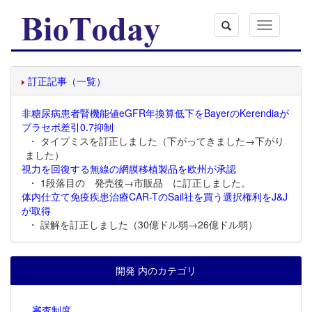
Toggle
navigation
訂正記事（一覧）
非糖尿病患者腎機能値eGFR年換算低下をBayerのKerendiaが
プラセボ差引0.7抑制
・ タイプミスを訂正しました（下がってきました→下がり
ました）
視力を回復する無線の網膜移植製品を欧州が承認
・ 1段落目の 発売後→市販品 に訂正しました。
体内仕立て免疫疾患治療CAR-TのSail社を買う選択権利をJ&J
が取得
・ 誤解を訂正しました（30億ドル弱→26億ドル弱）
開発 内のカテゴリ
審査制度