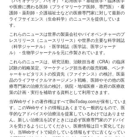
（バイオテック、バイオ）・応用医学・基礎医学・臨床医学
や医療に携わる医師（プライマリーケア医師、専門医）・看
護師・薬剤師・介護福祉士などの医療専門家に対して最新の
ライフサイエンス（生命科学）のニュースを提供していま
す。
これらのニュースは世界の製薬会社やバイオベンチャーのプ
レスリリース（ニュースリリース）や世界の主要な科学雑誌
（科学ジャーナル）・医学雑誌（医学誌、医学ジャーナ
ル）・生物学ジャーナルを元に作製されています。
これらのニュースは、研究活動、治験担当者（CRA）の臨床
試験の戦略策定、マーケティング担当者の販売戦略、ベンチ
ャーキャピタリストの投資先（ファイナンス）の検討、医薬
品のライフサイクルマネージメント戦略、医師やその他の医
療専門家の治療方法の検討、病院・地域医療・政府の医療政
策の計画・実行を補助する資料として利用できます。
当Webサイトの著作権はすべてBioToday.comが保有していま
す。このWebサイトの情報はあくまでも一般的なもので、医
学的なアドバイスや治療法を提案しているわけではありませ
ん。新しい治療法を試すときには必ず医療専門家のアドバイ
スを受けるようにしてください。医療情報は日々変化してお
り、当Webサイトで紹介している情報もすでに古くなってい