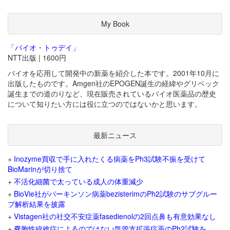
My Book
「バイオ・トゥデイ」
NTT出版 | 1600円
バイオを応用して開発中の新薬を紹介した本です。2001年10月に
出版したものです。Amgen社のEPOGEN誕生の経緯やグリベック
誕生までの道のりなど、現在販売されているバイオ医薬品の歴史
について知りたい方には役に立つのではないかと思います。
最新ニュース
+
Inozyme買収で手に入れたくる病薬をPh3試験不振を受けて
BioMarinが切り捨て
+
不活化細菌で太っている成人の体重減少
+
BioVie社がパーキンソン病薬bezisterimのPh2試験のサブグルー
プ解析結果を披露
+
Vistagen社の社交不安症薬fasedienolの2回点鼻も有意効果なし
+
嚢胞性線維症によるのではない気管支拡張症薬のPh2試験を