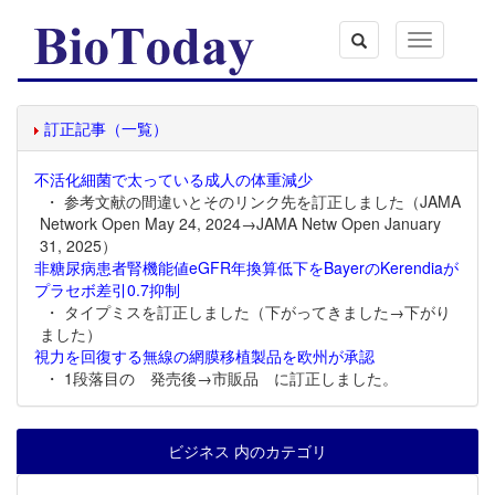
Toggle
navigation
訂正記事（一覧）
不活化細菌で太っている成人の体重減少
・ 参考文献の間違いとそのリンク先を訂正しました（JAMA
Network Open May 24, 2024→JAMA Netw Open January
31, 2025）
非糖尿病患者腎機能値eGFR年換算低下をBayerのKerendiaが
プラセボ差引0.7抑制
・ タイプミスを訂正しました（下がってきました→下がり
ました）
視力を回復する無線の網膜移植製品を欧州が承認
・ 1段落目の 発売後→市販品 に訂正しました。
ビジネス 内のカテゴリ