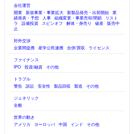
会社運営
開業
新規事業・事業拡大
新製品発売・出荷開始
業
績発表・予想
人事
組織変更・事業売却/閉鎖
リスト
ラ
設備投資
スピンオフ
解体・身売り
破産
販売中
止
対外交渉
企業間提携
産学公民連携
合併/買収
ライセンス
ファイナンス
IPO
投資/融資
その他
トラブル
警告
訴訟
安全性
製品回収
製造
その他
ジェネリック
全般
世界の動き
アメリカ
ヨーロッパ
中国
インド
その他