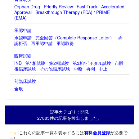
Orphan Drug
Priority Review
Fast Track
Accelerated
Approval
Breakthrough Therapy (FDA) / PRIME
(EMA)
承認申請
承認申請
完全回答（Complete Response Letter）
承
認拒否
再承認申請
承認取得
臨床試験
IND
第1相試験
第2相試験
第3相/ピボタル試験
市販
後臨床試験
その他臨床試験
中断
再開
中止
前臨床試験
全般
記事カテゴリ：開発
27885件の記事を検出しました。
‥>
[これらの記事一覧を表示するには
有料会員登録
が必要で
す]