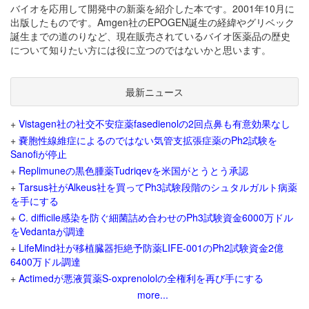
バイオを応用して開発中の新薬を紹介した本です。2001年10月に
出版したものです。Amgen社のEPOGEN誕生の経緯やグリベック
誕生までの道のりなど、現在販売されているバイオ医薬品の歴史
について知りたい方には役に立つのではないかと思います。
最新ニュース
+
Vistagen社の社交不安症薬fasedienolの2回点鼻も有意効果なし
+
嚢胞性線維症によるのではない気管支拡張症薬のPh2試験を
Sanofiが停止
+
Replimuneの黒色腫薬Tudriqevを米国がとうとう承認
+
Tarsus社がAlkeus社を買ってPh3試験段階のシュタルガルト病薬
を手にする
+
C. difficile感染を防ぐ細菌詰め合わせのPh3試験資金6000万ドル
をVedantaが調達
+
LifeMind社が移植臓器拒絶予防薬LIFE-001のPh2試験資金2億
6400万ドル調達
+
Actimedが悪液質薬S-oxprenololの全権利を再び手にする
more...