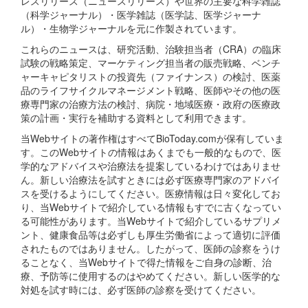
レスリリース（ニュースリリース）や世界の主要な科学雑誌
（科学ジャーナル）・医学雑誌（医学誌、医学ジャーナ
ル）・生物学ジャーナルを元に作製されています。
これらのニュースは、研究活動、治験担当者（CRA）の臨床
試験の戦略策定、マーケティング担当者の販売戦略、ベンチ
ャーキャピタリストの投資先（ファイナンス）の検討、医薬
品のライフサイクルマネージメント戦略、医師やその他の医
療専門家の治療方法の検討、病院・地域医療・政府の医療政
策の計画・実行を補助する資料として利用できます。
当Webサイトの著作権はすべてBioToday.comが保有していま
す。このWebサイトの情報はあくまでも一般的なもので、医
学的なアドバイスや治療法を提案しているわけではありませ
ん。新しい治療法を試すときには必ず医療専門家のアドバイ
スを受けるようにしてください。医療情報は日々変化してお
り、当Webサイトで紹介している情報もすでに古くなってい
る可能性があります。当Webサイトで紹介しているサプリメ
ント、健康食品等は必ずしも厚生労働省によって適切に評価
されたものではありません。したがって、医師の診察をうけ
ることなく、当Webサイトで得た情報をご自身の診断、治
療、予防等に使用するのはやめてください。新しい医学的な
対処を試す時には、必ず医師の診察を受けてください。