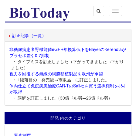
Toggle
navigation
訂正記事（一覧）
非糖尿病患者腎機能値eGFR年換算低下をBayerのKerendiaが
プラセボ差引0.7抑制
・ タイプミスを訂正しました（下がってきました→下がり
ました）
視力を回復する無線の網膜移植製品を欧州が承認
・ 1段落目の 発売後→市販品 に訂正しました。
体内仕立て免疫疾患治療CAR-TのSail社を買う選択権利をJ&J
が取得
・ 誤解を訂正しました（30億ドル弱→26億ドル弱）
開発 内のカテゴリ
審査制度