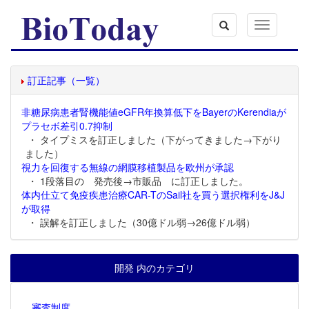
Toggle
navigation
訂正記事（一覧）
非糖尿病患者腎機能値eGFR年換算低下をBayerのKerendiaが
プラセボ差引0.7抑制
・ タイプミスを訂正しました（下がってきました→下がり
ました）
視力を回復する無線の網膜移植製品を欧州が承認
・ 1段落目の 発売後→市販品 に訂正しました。
体内仕立て免疫疾患治療CAR-TのSail社を買う選択権利をJ&J
が取得
・ 誤解を訂正しました（30億ドル弱→26億ドル弱）
開発 内のカテゴリ
審査制度