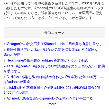
バイオを応用して開発中の新薬を紹介した本です。2001年10月に
出版したものです。Amgen社のEPOGEN誕生の経緯やグリベック
誕生までの道のりなど、現在販売されているバイオ医薬品の歴史
について知りたい方には役に立つのではないかと思います。
最新ニュース
+
Vistagen社の社交不安症薬fasedienolの2回点鼻も有意効果なし
+
嚢胞性線維症によるのではない気管支拡張症薬のPh2試験を
Sanofiが停止
+
Replimuneの黒色腫薬Tudriqevを米国がとうとう承認
+
Tarsus社がAlkeus社を買ってPh3試験段階のシュタルガルト病薬
を手にする
+
C. difficile感染を防ぐ細菌詰め合わせのPh3試験資金6000万ドル
をVedantaが調達
+
LifeMind社が移植臓器拒絶予防薬LIFE-001のPh2試験資金2億
6400万ドル調達
+
Actimedが悪液質薬S-oxprenololの全権利を再び手にする
more...