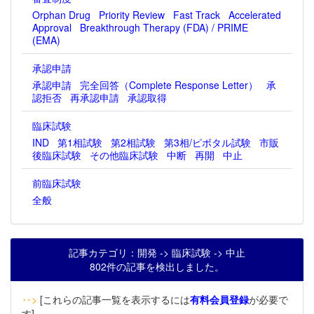
Orphan Drug
Priority Review
Fast Track
Accelerated
Approval
Breakthrough Therapy (FDA) / PRIME
(EMA)
承認申請
承認申請
完全回答（Complete Response Letter）
承
認拒否
再承認申請
承認取得
臨床試験
IND
第1相試験
第2相試験
第3相/ピボタル試験
市販
後臨床試験
その他臨床試験
中断
再開
中止
前臨床試験
全般
記事カテゴリ：開発 -> 臨床試験 -> 中止
802件の記事を検出しました。
‥>
[これらの記事一覧を表示するには
有料会員登録
が必要で
す]