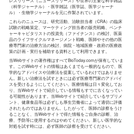
レスリリース（ニュースリリース）や世界の主要な科学雑誌
（科学ジャーナル）・医学雑誌（医学誌、医学ジャーナ
ル）・生物学ジャーナルを元に作製されています。
これらのニュースは、研究活動、治験担当者（CRA）の臨床
試験の戦略策定、マーケティング担当者の販売戦略、ベンチ
ャーキャピタリストの投資先（ファイナンス）の検討、医薬
品のライフサイクルマネージメント戦略、医師やその他の医
療専門家の治療方法の検討、病院・地域医療・政府の医療政
策の計画・実行を補助する資料として利用できます。
当Webサイトの著作権はすべてBioToday.comが保有していま
す。このWebサイトの情報はあくまでも一般的なもので、医
学的なアドバイスや治療法を提案しているわけではありませ
ん。新しい治療法を試すときには必ず医療専門家のアドバイ
スを受けるようにしてください。医療情報は日々変化してお
り、当Webサイトで紹介している情報もすでに古くなってい
る可能性があります。当Webサイトで紹介しているサプリメ
ント、健康食品等は必ずしも厚生労働省によって適切に評価
されたものではありません。したがって、医師の診察をうけ
ることなく、当Webサイトで得た情報をご自身の診断、治
療、予防等に使用するのはやめてください。新しい医学的な
対処を試す時には、必ず医師の診察を受けてください。