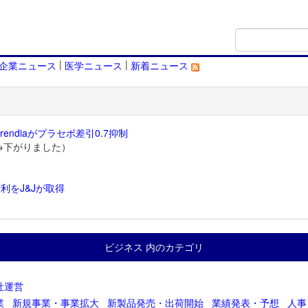
|
|
企業ニュース
医学ニュース
新着ニュース
endiaがプラセボ差引0.7抑制
→下がりました）
利をJ&Jが取得
）
ビジネス 内のカテゴリ
社運営
業
新規事業・事業拡大
新製品発売・出荷開始
業績発表・予想
人事