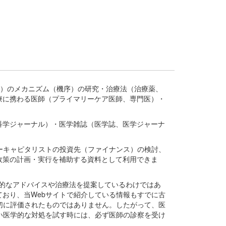
疾患、疾病）のメカニズム（機序）の研究・治療法（治療薬、
療に携わる医師（プライマリーケア医師、専門医）・
。
科学ジャーナル）・医学雑誌（医学誌、医学ジャーナ
ーキャピタリストの投資先（ファイナンス）の検討、
政策の計画・実行を補助する資料として利用できま
医学的なアドバイスや治療法を提案しているわけではあ
おり、当Webサイトで紹介している情報もすでに古
切に評価されたものではありません。したがって、医
い医学的な対処を試す時には、必ず医師の診察を受け