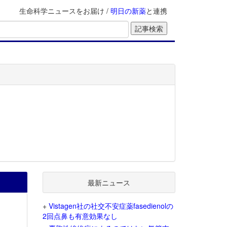
生命科学ニュースをお届け /
明日の新薬
と連携
最新ニュース
+
Vistagen社の社交不安症薬fasedienolの
2回点鼻も有意効果なし