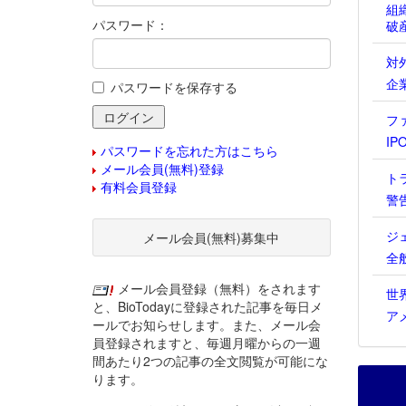
組
パスワード：
破
対
企
パスワードを保存する
フ
IP
パスワードを忘れた方はこちら
メール会員(無料)登録
ト
有料会員登録
警
ジ
メール会員(無料)募集中
全
メール会員登録（無料）をされます
世
と、BioTodayに登録された記事を毎日メ
ア
ールでお知らせします。また、メール会
員登録されますと、毎週月曜からの一週
間あたり2つの記事の全文閲覧が可能にな
ります。