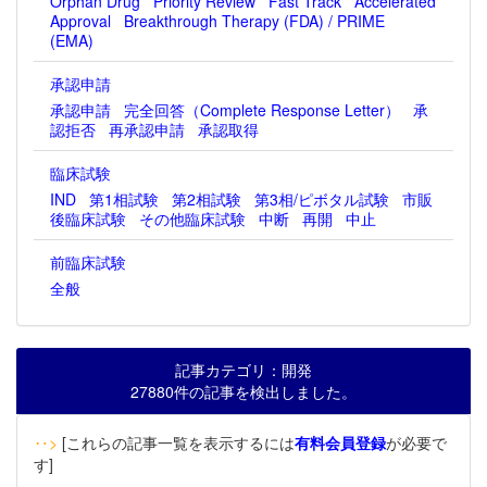
Orphan Drug
Priority Review
Fast Track
Accelerated
Approval
Breakthrough Therapy (FDA) / PRIME
(EMA)
承認申請
承認申請
完全回答（Complete Response Letter）
承
認拒否
再承認申請
承認取得
臨床試験
IND
第1相試験
第2相試験
第3相/ピボタル試験
市販
後臨床試験
その他臨床試験
中断
再開
中止
前臨床試験
全般
記事カテゴリ：開発
27880件の記事を検出しました。
‥>
[これらの記事一覧を表示するには
有料会員登録
が必要で
す]