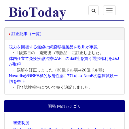
Toggle
navigation
訂正記事（一覧）
視力を回復する無線の網膜移植製品を欧州が承認
・ 1段落目の 発売後→市販品 に訂正しました。
体内仕立て免疫疾患治療CAR-TのSail社を買う選択権利をJ&J
が取得
・ 誤解を訂正しました（30億ドル弱→26億ドル弱）
NovartisがGRPR標的放射性薬[177Lu]Lu-NeoBの臨床試験一
切を中止
・ Ph1試験報告について短く追記しました。
開発 内のカテゴリ
審査制度