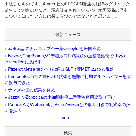
出版したものです。Amgen社のEPOGEN誕生の経緯やグリベック
誕生までの道のりなど、現在販売されているバイオ医薬品の歴史
について知りたい方には役に立つのではないかと思います。
最新ニュース
+
武田薬品のナルコレプシー薬Orzeyfulを米国承認
+
NovoのCagriSemaが2型糖尿病Ph3試験の血糖値比較でLillyの
tirzepatideに及ばず
+
PfizerのMetseraゆかりの経口GLP-1薬MET-224oも脱落
+
ImmunoBrain社の抗PD-L1抗体を無難に初期アルツハイマー患者
に投与できた
+
ナマズの癌の伝染を発見
+
Jazz社がZepzelcaの小細胞肺癌二番手治療用途取り下げ
+
Pathos AIがAlphamab、AstraZenecaとの取り引きで乳癌薬の扱
いを拡大
more...
検索