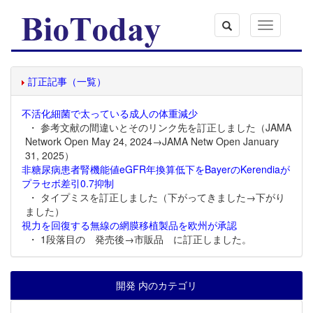
Toggle
navigation
訂正記事（一覧）
不活化細菌で太っている成人の体重減少
・ 参考文献の間違いとそのリンク先を訂正しました（JAMA
Network Open May 24, 2024→JAMA Netw Open January
31, 2025）
非糖尿病患者腎機能値eGFR年換算低下をBayerのKerendiaが
プラセボ差引0.7抑制
・ タイプミスを訂正しました（下がってきました→下がり
ました）
視力を回復する無線の網膜移植製品を欧州が承認
・ 1段落目の 発売後→市販品 に訂正しました。
開発 内のカテゴリ