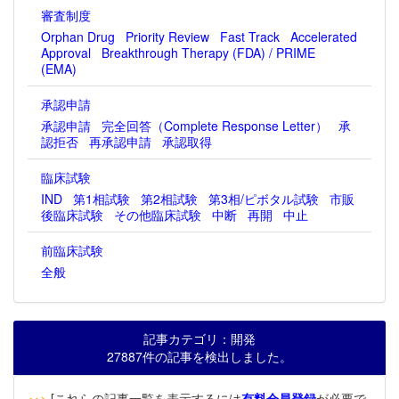
審査制度
Orphan Drug
Priority Review
Fast Track
Accelerated
Approval
Breakthrough Therapy (FDA) / PRIME
(EMA)
承認申請
承認申請
完全回答（Complete Response Letter）
承
認拒否
再承認申請
承認取得
臨床試験
IND
第1相試験
第2相試験
第3相/ピボタル試験
市販
後臨床試験
その他臨床試験
中断
再開
中止
前臨床試験
全般
記事カテゴリ：開発
27887件の記事を検出しました。
‥>
[これらの記事一覧を表示するには
有料会員登録
が必要で