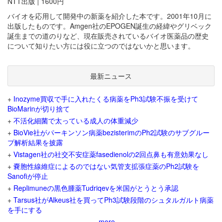
NTT出版 | 1600円
バイオを応用して開発中の新薬を紹介した本です。2001年10月に
出版したものです。Amgen社のEPOGEN誕生の経緯やグリベック
誕生までの道のりなど、現在販売されているバイオ医薬品の歴史
について知りたい方には役に立つのではないかと思います。
最新ニュース
+
Inozyme買収で手に入れたくる病薬をPh3試験不振を受けて
BioMarinが切り捨て
+
不活化細菌で太っている成人の体重減少
+
BioVie社がパーキンソン病薬bezisterimのPh2試験のサブグルー
プ解析結果を披露
+
Vistagen社の社交不安症薬fasedienolの2回点鼻も有意効果なし
+
嚢胞性線維症によるのではない気管支拡張症薬のPh2試験を
Sanofiが停止
+
Replimuneの黒色腫薬Tudriqevを米国がとうとう承認
+
Tarsus社がAlkeus社を買ってPh3試験段階のシュタルガルト病薬
を手にする
more...