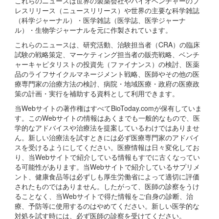
これらのニュースは世界の製薬会社やバイオベンチャーのプ
レスリリース（ニュースリリース）や世界の主要な科学雑誌
（科学ジャーナル）・医学雑誌（医学誌、医学ジャーナ
ル）・生物学ジャーナルを元に作製されています。
これらのニュースは、研究活動、治験担当者（CRA）の臨床
試験の戦略策定、マーケティング担当者の販売戦略、ベンチ
ャーキャピタリストの投資先（ファイナンス）の検討、医薬
品のライフサイクルマネージメント戦略、医師やその他の医
療専門家の治療方法の検討、病院・地域医療・政府の医療政
策の計画・実行を補助する資料として利用できます。
当Webサイトの著作権はすべてBioToday.comが保有していま
す。このWebサイトの情報はあくまでも一般的なもので、医
学的なアドバイスや治療法を提案しているわけではありませ
ん。新しい治療法を試すときには必ず医療専門家のアドバイ
スを受けるようにしてください。医療情報は日々変化してお
り、当Webサイトで紹介している情報もすでに古くなってい
る可能性があります。当Webサイトで紹介しているサプリメ
ント、健康食品等は必ずしも厚生労働省によって適切に評価
されたものではありません。したがって、医師の診察をうけ
ることなく、当Webサイトで得た情報をご自身の診断、治
療、予防等に使用するのはやめてください。新しい医学的な
対処を試す時には、必ず医師の診察を受けてください。