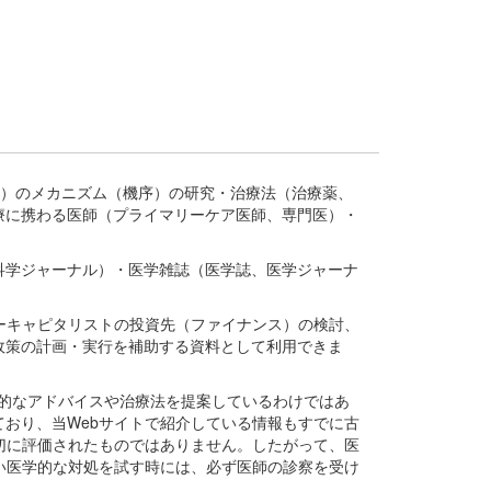
疾患、疾病）のメカニズム（機序）の研究・治療法（治療薬、
療に携わる医師（プライマリーケア医師、専門医）・
。
科学ジャーナル）・医学雑誌（医学誌、医学ジャーナ
ーキャピタリストの投資先（ファイナンス）の検討、
政策の計画・実行を補助する資料として利用できま
医学的なアドバイスや治療法を提案しているわけではあ
おり、当Webサイトで紹介している情報もすでに古
切に評価されたものではありません。したがって、医
い医学的な対処を試す時には、必ず医師の診察を受け