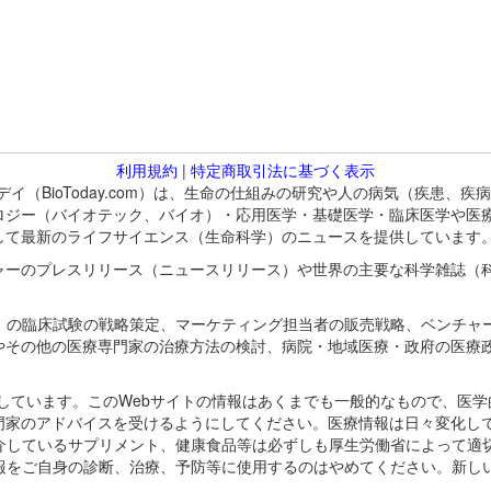
利用規約
|
特定商取引法に基づく表示
バイオトゥデイ（BioToday.com）は、生命の仕組みの研究や人の病気（
ロジー（バイオテック、バイオ）・応用医学・基礎医学・臨床医学や医
して最新のライフサイエンス（生命科学）のニュースを提供しています
ャーのプレスリリース（ニュースリリース）や世界の主要な科学雑誌（
A）の臨床試験の戦略策定、マーケティング担当者の販売戦略、ベンチャ
やその他の医療専門家の治療方法の検討、病院・地域医療・政府の医療
omが保有しています。このWebサイトの情報はあくまでも一般的なもので、
門家のアドバイスを受けるようにしてください。医療情報は日々変化して
紹介しているサプリメント、健康食品等は必ずしも厚生労働省によって適
情報をご自身の診断、治療、予防等に使用するのはやめてください。新し