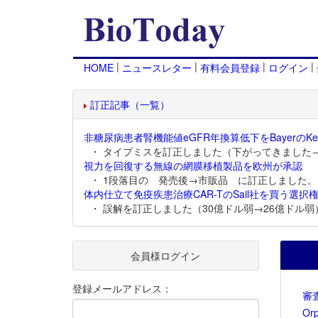
|
|
|
|
HOME
ニュースレター
有料会員登録
ログイン
訂正記事（一覧）
非糖尿病患者腎機能値eGFR年換算低下をBayerのKer
・ タイプミスを訂正しました（下がってきました
視力を回復する無線の網膜移植製品を欧州が承認
・ 1段落目の 発売後→市販品 に訂正しました。
体内仕立て免疫疾患治療CAR-TのSail社を買う選択権
・ 誤解を訂正しました（30億ドル弱→26億ドル弱
会員様ログイン
登録メールアドレス：
審
Or