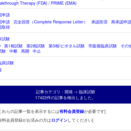
akthrough Therapy (FDA) / PRIME (EMA)
認申請
認申請
完全回答（Complete Response Letter）
承認拒否
再承認申
認取得
床試験
D
第1相試験
第2相試験
第3相/ピボタル試験
市販後臨床試験
その
試験
中断
再開
中止
臨床試験
般
記事カテゴリ：開発 -> 臨床試験
17422件の記事を検出しました。
これらの記事一覧を表示するには
有料会員登録
が必要です]
有料会員登録がお済みの方は
ログイン
してください]