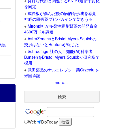
+
良好な代謝と関連するFNIP1遺伝子変化
を同定
+
成長板が傷んだ後の病的骨形成を感覚
神経の阻害薬ブピバカインで防ぎうる
請
+
Mironid社が多発性嚢胞腎薬の開発資金
4600万ドル調達
+
AstraZenecaとBristol Myers Squibbの
交渉はないとReutersが報じた
他臨
+
Schrodinger社の人工知能(AI)科学者
BunsenをBristol Myers Squibbが研究所で
採用
+
武田薬品のナルコレプシー薬Orzeyfulを
米国承認
more...
検索
Web
BioToday