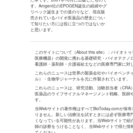
す。Amgen社のEPOGEN誕生の経緯やグ
リベック誕生までの道のりなど、現在販
売されているバイオ医薬品の歴史につい
て知りたい方には役に立つのではないか
と思います。
このサイトについて（About this site）：
医療機器）の開発に携わる基礎研究・バイオテクノ
看護師・薬剤師・介護福祉士などの医療専門家に対
これらのニュースは世界の製薬会社やバイオベンチ
ル）・生物学ジャーナルを元に作製されています。
これらのニュースは、研究活動、治験担当者（CR
医薬品のライフサイクルマネージメント戦略、医師
す。
当Webサイトの著作権はすべてBioToday.c
りません。新しい治療法を試すときには必ず医療専
くなっている可能性があります。当Webサイトで
師の診察をうけることなく、当Webサイトで得た
てください。