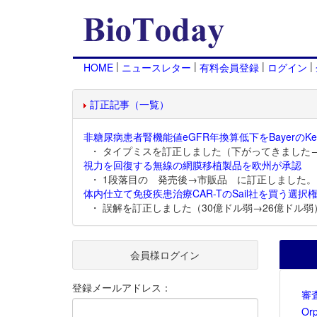
|
|
|
|
HOME
ニュースレター
有料会員登録
ログイン
訂正記事（一覧）
非糖尿病患者腎機能値eGFR年換算低下をBayerのKer
・ タイプミスを訂正しました（下がってきました
視力を回復する無線の網膜移植製品を欧州が承認
・ 1段落目の 発売後→市販品 に訂正しました。
体内仕立て免疫疾患治療CAR-TのSail社を買う選択権
・ 誤解を訂正しました（30億ドル弱→26億ドル弱
会員様ログイン
登録メールアドレス：
審
Or