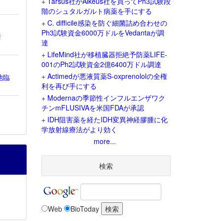
+
Tarsus社がAlkeus社を買ってPh3試験段
階のシュタルガルト病薬を手にする
+
C. difficile感染を防ぐ細菌詰め合わせの
Ph3試験資金6000万ドルをVedantaが調
請
達
+
LifeMind社が移植臓器拒絶予防薬LIFE-
001のPh2試験資金2億6400万ドル調達
+
Actimedが悪液質薬S-oxprenololの全権
他臨
利を再び手にする
+
Modernaの季節性インフルエンザワク
チンmFLUSIVAを米国FDAが承認
+
IDH阻害薬を経たIDH変異神経膠腫に化
学放射線療法がより効く
more...
検索
Web
BioToday