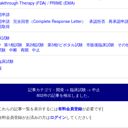
akthrough Therapy (FDA) / PRIME (EMA)
認申請
認申請
完全回答（Complete Response Letter）
承認拒否
再承認申
認取得
床試験
D
第1相試験
第2相試験
第3相/ピボタル試験
市販後臨床試験
その
試験
中断
再開
中止
臨床試験
般
記事カテゴリ：開発 -> 臨床試験 -> 中止
802件の記事を検出しました。
これらの記事一覧を表示するには
有料会員登録
が必要です]
有料会員登録がお済みの方は
ログイン
してください]