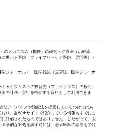
疾患、疾病）のメカニズム（機序）の研究・治療法（治療薬、
療に携わる医師（プライマリーケア医師、専門医）・
。
科学ジャーナル）・医学雑誌（医学誌、医学ジャーナ
ーキャピタリストの投資先（ファイナンス）の検討、
政策の計画・実行を補助する資料として利用できま
医学的なアドバイスや治療法を提案しているわけではあ
おり、当Webサイトで紹介している情報もすでに古
切に評価されたものではありません。したがって、医
い医学的な対処を試す時には、必ず医師の診察を受け