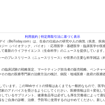
利用規約
|
特定商取引法に基づく表示
バイオトゥデイ（BioToday.com）は、生命の仕組みの研究や人の病気（
ロジー（バイオテック、バイオ）・応用医学・基礎医学・臨床医学や医
して最新のライフサイエンス（生命科学）のニュースを提供しています
ャーのプレスリリース（ニュースリリース）や世界の主要な科学雑誌（
A）の臨床試験の戦略策定、マーケティング担当者の販売戦略、ベンチャ
やその他の医療専門家の治療方法の検討、病院・地域医療・政府の医療
omが保有しています。このWebサイトの情報はあくまでも一般的なもので、
門家のアドバイスを受けるようにしてください。医療情報は日々変化して
紹介しているサプリメント、健康食品等は必ずしも厚生労働省によって適
情報をご自身の診断、治療、予防等に使用するのはやめてください。新し