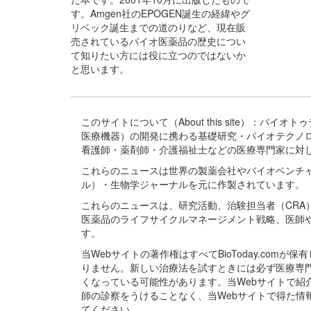
す。Amgen社のEPOGEN誕生の経緯やグ
リベック誕生までの道のりなど、現在販
売されているバイオ医薬品の歴史につい
て知りたい方には役に立つのではないか
と思います。
このサイトについて（About this site）：
医療機器）の開発に携わる基礎研究・バイオテクノ
看護師・薬剤師・介護福祉士などの医療専門家に対
これらのニュースは世界の製薬会社やバイオベンチ
ル）・生物学ジャーナルを元に作製されています。
これらのニュースは、研究活動、治験担当者（CR
医薬品のライフサイクルマネージメント戦略、医師
す。
当Webサイトの著作権はすべてBioToday.c
りません。新しい治療法を試すときには必ず医療専
くなっている可能性があります。当Webサイトで
師の診察をうけることなく、当Webサイトで得た
てください。