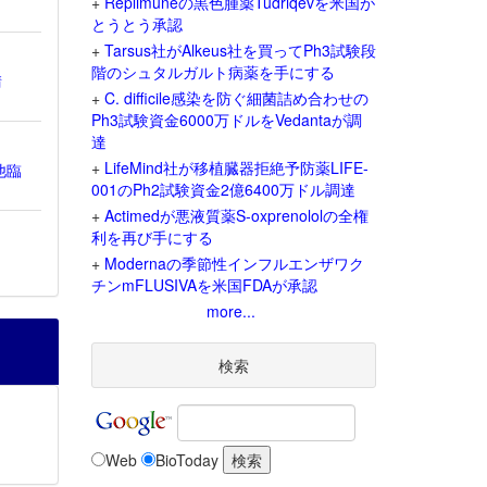
+
Replimuneの黒色腫薬Tudriqevを米国が
とうとう承認
+
Tarsus社がAlkeus社を買ってPh3試験段
階のシュタルガルト病薬を手にする
請
+
C. difficile感染を防ぐ細菌詰め合わせの
Ph3試験資金6000万ドルをVedantaが調
達
+
LifeMind社が移植臓器拒絶予防薬LIFE-
他臨
001のPh2試験資金2億6400万ドル調達
+
Actimedが悪液質薬S-oxprenololの全権
利を再び手にする
+
Modernaの季節性インフルエンザワク
チンmFLUSIVAを米国FDAが承認
more...
検索
Web
BioToday