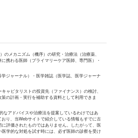
疾患、疾病）のメカニズム（機序）の研究・治療法（治療薬、
療に携わる医師（プライマリーケア医師、専門医）・
。
科学ジャーナル）・医学雑誌（医学誌、医学ジャーナ
ーキャピタリストの投資先（ファイナンス）の検討、
政策の計画・実行を補助する資料として利用できま
医学的なアドバイスや治療法を提案しているわけではあ
おり、当Webサイトで紹介している情報もすでに古
切に評価されたものではありません。したがって、医
い医学的な対処を試す時には、必ず医師の診察を受け