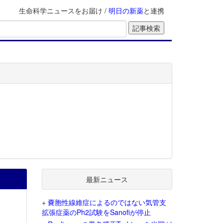
生命科学ニュースをお届け /
明日の新薬
と連携
最新ニュース
+
嚢胞性線維症によるのではない気管支
拡張症薬のPh2試験をSanofiが停止