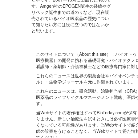
す。Amgen社のEPOGEN誕生の経緯やグ
リベック誕生までの道のりなど、現在販
売されているバイオ医薬品の歴史につい
て知りたい方には役に立つのではないか
と思います。
このサイトについて（About this site）：
医療機器）の開発に携わる基礎研究・バイオテクノ
看護師・薬剤師・介護福祉士などの医療専門家に対
これらのニュースは世界の製薬会社やバイオベンチ
ル）・生物学ジャーナルを元に作製されています。
これらのニュースは、研究活動、治験担当者（CR
医薬品のライフサイクルマネージメント戦略、医師
す。
当Webサイトの著作権はすべてBioToday.c
りません。新しい治療法を試すときには必ず医療専
くなっている可能性があります。当Webサイトで
師の診察をうけることなく、当Webサイトで得た
てください。