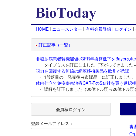
|
|
|
|
HOME
ニュースレター
有料会員登録
ログイン
訂正記事（一覧）
非糖尿病患者腎機能値eGFR年換算低下をBayerのKer
・ タイプミスを訂正しました（下がってきました
視力を回復する無線の網膜移植製品を欧州が承認
・ 1段落目の 発売後→市販品 に訂正しました。
体内仕立て免疫疾患治療CAR-TのSail社を買う選択権
・ 誤解を訂正しました（30億ドル弱→26億ドル弱
会員様ログイン
登録メールアドレス：
審
Or