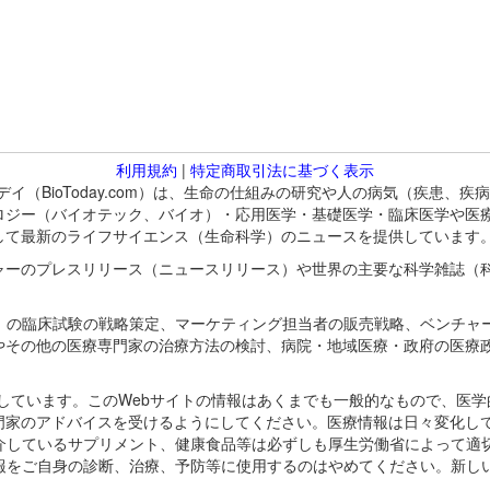
利用規約
|
特定商取引法に基づく表示
バイオトゥデイ（BioToday.com）は、生命の仕組みの研究や人の病気（
ロジー（バイオテック、バイオ）・応用医学・基礎医学・臨床医学や医
して最新のライフサイエンス（生命科学）のニュースを提供しています
ャーのプレスリリース（ニュースリリース）や世界の主要な科学雑誌（
A）の臨床試験の戦略策定、マーケティング担当者の販売戦略、ベンチャ
やその他の医療専門家の治療方法の検討、病院・地域医療・政府の医療
omが保有しています。このWebサイトの情報はあくまでも一般的なもので、
門家のアドバイスを受けるようにしてください。医療情報は日々変化して
紹介しているサプリメント、健康食品等は必ずしも厚生労働省によって適
情報をご自身の診断、治療、予防等に使用するのはやめてください。新し