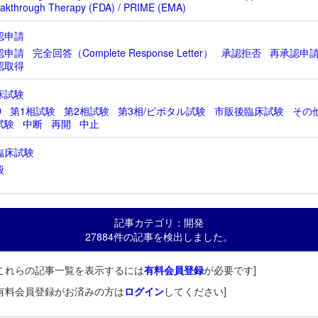
akthrough Therapy (FDA) / PRIME (EMA)
認申請
認申請
完全回答（Complete Response Letter）
承認拒否
再承認申
認取得
床試験
D
第1相試験
第2相試験
第3相/ピボタル試験
市販後臨床試験
その
試験
中断
再開
中止
臨床試験
般
記事カテゴリ：開発
27884件の記事を検出しました。
これらの記事一覧を表示するには
有料会員登録
が必要です]
有料会員登録がお済みの方は
ログイン
してください]