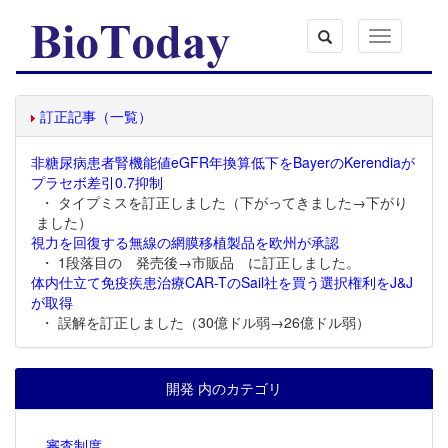
Toggle
navigation
訂正記事（一覧）
非糖尿病患者腎機能値eGFR年換算低下をBayerのKerendiaが
プラセボ差引0.7抑制
・ タイプミスを訂正しました（下がってきました→下がり
ました）
視力を回復する無線の網膜移植製品を欧州が承認
・ 1段落目の 発売後→市販品 に訂正しました。
体内仕立て免疫疾患治療CAR-TのSail社を買う選択権利をJ&J
が取得
・ 誤解を訂正しました（30億ドル弱→26億ドル弱）
開発 内のカテゴリ
審査制度