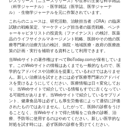
レスリリース（ニュースリリース）や世界の主要な科学雑誌
（科学ジャーナル）・医学雑誌（医学誌、医学ジャーナ
ル）・生物学ジャーナルを元に作製されています。
これらのニュースは、研究活動、治験担当者（CRA）の臨床
試験の戦略策定、マーケティング担当者の販売戦略、ベンチ
ャーキャピタリストの投資先（ファイナンス）の検討、医薬
品のライフサイクルマネージメント戦略、医師やその他の医
療専門家の治療方法の検討、病院・地域医療・政府の医療政
策の計画・実行を補助する資料として利用できます。
当Webサイトの著作権はすべてBioToday.comが保有していま
す。このWebサイトの情報はあくまでも一般的なもので、医
学的なアドバイスや治療法を提案しているわけではありませ
ん。新しい治療法を試すときには必ず医療専門家のアドバイ
スを受けるようにしてください。医療情報は日々変化してお
り、当Webサイトで紹介している情報もすでに古くなってい
る可能性があります。当Webサイトで紹介しているサプリメ
ント、健康食品等は必ずしも厚生労働省によって適切に評価
されたものではありません。したがって、医師の診察をうけ
ることなく、当Webサイトで得た情報をご自身の診断、治
療、予防等に使用するのはやめてください。新しい医学的な
対処を試す時には、必ず医師の診察を受けてください。