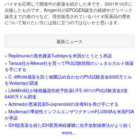
バイオを応用して開発中の新薬を紹介した本です。2001年10月に
出版したものです。Amgen社のEPOGEN誕生の経緯やグリベック
誕生までの道のりなど、現在販売されているバイオ医薬品の歴史
について知りたい方には役に立つのではないかと思います。
最新ニュース
+
Replimuneの黒色腫薬Tudriqevを米国がとうとう承認
+
Tarsus社がAlkeus社を買ってPh3試験段階のシュタルガルト病薬
を手にする
+
C. difficile感染を防ぐ細菌詰め合わせのPh3試験資金6000万ドル
をVedantaが調達
+
LifeMind社が移植臓器拒絶予防薬LIFE-001のPh2試験資金2億
6400万ドル調達
+
Actimedが悪液質薬S-oxprenololの全権利を再び手にする
+
Modernaの季節性インフルエンザワクチンmFLUSIVAを米国FDA
が承認
+
IDH阻害薬を経たIDH変異神経膠腫に化学放射線療法がより効く
more...