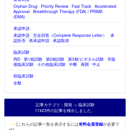
Orphan Drug
Priority Review
Fast Track
Accelerated
Approval
Breakthrough Therapy (FDA) / PRIME
(EMA)
承認申請
承認申請
完全回答（Complete Response Letter）
承
認拒否
再承認申請
承認取得
臨床試験
IND
第1相試験
第2相試験
第3相/ピボタル試験
市販
後臨床試験
その他臨床試験
中断
再開
中止
前臨床試験
全般
記事カテゴリ：開発 -> 臨床試験
17423件の記事を検出しました。
‥>
[これらの記事一覧を表示するには
有料会員登録
が必要で
す]